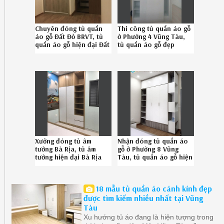
Chuyên đóng tủ quần
Thi công tủ quần áo gỗ
áo gỗ Đất Đỏ BRVT, tủ
ở Phường 4 Vũng Tàu,
quần áo gỗ hiện đại Đất
tủ quần áo gỗ đẹp
Đỏ BRVT chuyên nghiệp
Phường 4 Vũng Tàu
086.789.5828
chuyên nghiệp SĐT
086.7895828
Xưởng đóng tủ âm
Nhận đóng tủ quần áo
tường Bà Rịa, tủ âm
gỗ ở Phường 8 Vũng
tường hiện đại Bà Rịa
Tàu, tủ quần áo gỗ hiện
chuyên nghiệp Hotline
đại Phường 8 Vũng Tàu
08.678.95.828
chuyên nghiệp SĐT
0867895828
18 mẫu tủ quần áo cánh kính đẹp
được tìm kiếm nhiều nhất tại Vũng
Tàu
Xu hướng tủ áo đang là hiện tượng trong