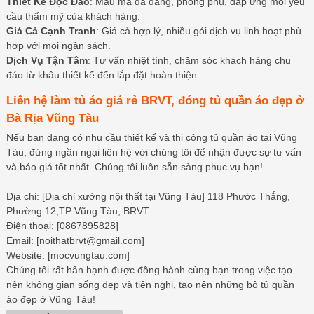
Thiết Kế Độc Đáo
: Mẫu mã đa dạng, phong phú, đáp ứng mọi yêu
cầu thẩm mỹ của khách hàng.
Giá Cả Cạnh Tranh
: Giá cả hợp lý, nhiều gói dịch vụ linh hoạt phù
hợp với mọi ngân sách.
Dịch Vụ Tận Tâm
: Tư vấn nhiệt tình, chăm sóc khách hàng chu
đáo từ khâu thiết kế đến lắp đặt hoàn thiện.
Liên hệ làm tủ áo giá rẻ BRVT, đóng tủ quần áo đẹp ở
Bà Rịa Vũng Tàu
Nếu bạn đang có nhu cầu thiết kế và thi công tủ quần áo tại Vũng
Tàu, đừng ngần ngại liên hệ với chúng tôi để nhận được sự tư vấn
và báo giá tốt nhất. Chúng tôi luôn sẵn sàng phục vụ bạn!
Địa chỉ: [Địa chỉ xưởng nội thất tại Vũng Tàu] 118 Phước Thắng,
Phường 12,TP Vũng Tàu, BRVT.
Điện thoại: [0867895828]
Email: [noithatbrvt@gmail.com]
Website: [mocvungtau.com]
Chúng tôi rất hân hạnh được đồng hành cùng bạn trong việc tạo
nên không gian sống đẹp và tiện nghi, tạo nên những bộ tủ quần
áo đẹp ở Vũng Tàu!