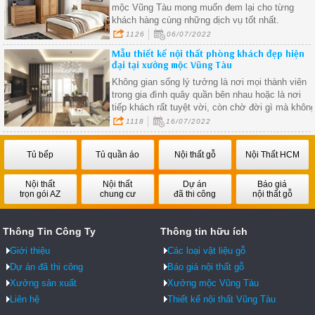
mộc Vũng Tàu mong muốn đem lại cho từng
khách hàng cùng những dịch vụ tốt nhất.
1126
06/07/2022
Mẫu thiết kế nội thất phòng khách đẹp hiện
đại tại xưởng mộc Vũng Tàu
Không gian sống lý tưởng là nơi mọi thành viên
trong gia đình quây quần bên nhau hoặc là nơi
tiếp khách rất tuyệt vời, còn chờ đời gì mà khôn
thiết kế cho mình một không gian phòng khách
1118
16/07/2022
hiện đại ngay bây giờ
Tủ bếp
Tủ quần áo
Nội thất gỗ
Nội Thất HCM
Nội thất
Nội thất
Dự án
Báo giá
trọn gói AZ
chung cư
đã thi công
nội thất gỗ
Thông Tin Công Ty
Thông tin hữu ích
Giới thiệu
Các loại vật liệu gỗ
Dự án đã thi công
Báo giá nội thất gỗ
Xưởng sản xuất
Xưởng mộc Vũng Tàu
Liên hệ
Thiết kế nội thất Vũng Tàu