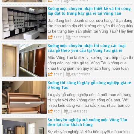
681
28/08/2023
Xưởng mộc chuyên nhận thiết kế và thi công
lắp đặt tủ trưng bày giá rẻ tại Vũng Tàu
Bạn đang kinh doanh shop, cửa hàng? Bạn đang
tìm cho mình địa chỉ xưởng chuyên thi công đón
tủ kệ trưng bày sản phẩm tại Vũng Tàu? Hãy liên
hệ với Xưởng Mộc Vũng Tàu ngay để nhận đượ
1287
17/03/2022
những ưu đãi tôt nhất.
Xưởng mộc chuyên nhận thi công các loại
cửa gỗ theo yêu cầu tại Vũng Tàu giá rẻ
Mộc Vũng Tàu là đơn vị xưởng trực tiếp nhận thi
công các loại cửa gỗ tại Vũng Tàu không qua
khâu trung gian nên quý khách hàng hoàn toàn
yên tâm về chất lượng sản phẩm cũng như giá
1517
05/05/2022
cả sẽ tốt nhất trên thị trường tại nơi bạn đang
Xưởng thi công tủ giày gỗ công nghiệp giá rẻ
sinh sống.
ở Vũng Tàu
Tủ giày gỗ công nghiệp còn là một món đồ trang
trí tuyệt vời cho không gian sống của bạn. Với
nhiều kiểu dáng và màu sắc khác nhau, bạn có
thể chọn một sản phẩm phù hợp với phong cách
706
11/04/2023
nội thất của nhà bạn
Sự chuyên nghiệp mà xưởng mộc Vũng Tàu
đem lại cho khách hàng
Sự chuyên nghiệp là điều tiên quyết mà xưởng