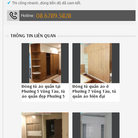
✔
Thi công nhanh, đúng tiến độ đã cam kết.
08.6789.5828
Hotline:
THÔNG TIN LIÊN QUAN
Đóng tủ áo quần tại
Đóng tủ quần áo ở
Phường 5 Vũng Tàu, tủ
Phường 7 Vũng Tàu, tủ
áo quần đẹp Phường 5
quần áo hiện đại
Vũng Tàu uy tín liên hệ
Phường 7 Vũng Tàu uy
SĐT 08.67895828
tín Hotline
0867895828