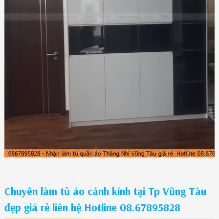
Chuyên làm tủ áo cánh kính tại Tp Vũng Tàu
đẹp giá rẻ liên hệ Hotline 08.67895828