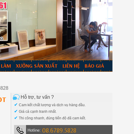
 LÀM
XƯỞNG SẢN XUẤT
LIÊN HỆ
BÁO GIÁ
5828
Hỗ trợ, tư vấn ?
ĐT
✔
Cam kết chất lượng và dịch vụ hàng đầu.
✔
Giá cả cạnh tranh nhất.
✔
Thi công nhanh, đúng tiến độ đã cam kết.
08.6789.5828
Hotline: