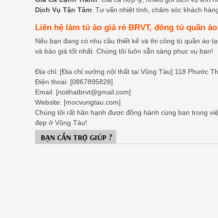
Dịch Vụ Tận Tâm
: Tư vấn nhiệt tình, chăm sóc khách hàng
Liên hệ làm tủ áo giá rẻ BRVT, đóng tủ quần á
Nếu bạn đang có nhu cầu thiết kế và thi công tủ quần áo t
và báo giá tốt nhất. Chúng tôi luôn sẵn sàng phục vụ bạn!
Địa chỉ: [Địa chỉ xưởng nội thất tại Vũng Tàu] 118 Phước
Điện thoại: [0867895828]
Email: [noithatbrvt@gmail.com]
Website: [mocvungtau.com]
Chúng tôi rất hân hạnh được đồng hành cùng bạn trong việ
đẹp ở Vũng Tàu!
BẠN CẦN TRỢ GIÚP ?