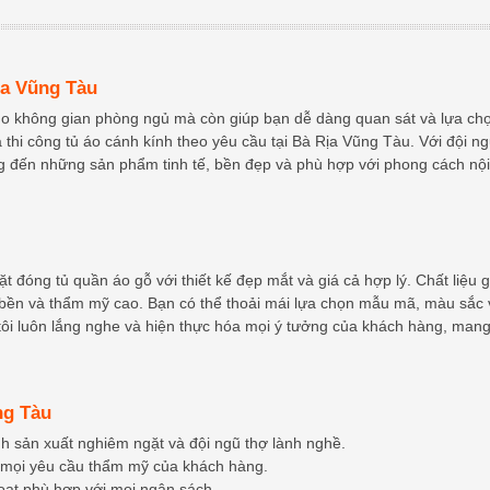
ịa Vũng Tàu
cho không gian phòng ngủ mà còn giúp bạn dễ dàng quan sát và lựa ch
à thi công tủ áo cánh kính theo yêu cầu tại Bà Rịa Vũng Tàu. Với đội n
g đến những sản phẩm tinh tế, bền đẹp và phù hợp với phong cách nội
t đóng tủ quần áo gỗ với thiết kế đẹp mắt và giá cả hợp lý. Chất liệu g
 bền và thẩm mỹ cao. Bạn có thể thoải mái lựa chọn mẫu mã, màu sắc 
ôi luôn lắng nghe và hiện thực hóa mọi ý tưởng của khách hàng, man
ng Tàu
ình sản xuất nghiêm ngặt và đội ngũ thợ lành nghề.
 mọi yêu cầu thẩm mỹ của khách hàng.
 hoạt phù hợp với mọi ngân sách.