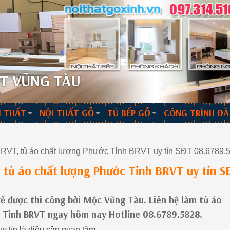
T VŨNG TÀU
I THẤT
NỘI THẤT GỖ
TỦ BẾP GỖ
CÔNG TRÌNH ĐÃ
RVT, tủ áo chất lượng Phước Tỉnh BRVT uy tín SĐT 08.6789.
 tủ áo chất lượng Phước Tỉnh BRVT uy tín S
rẻ được thi công bởi Mộc Vũng Tàu. Liên hệ làm tủ áo
ớc Tỉnh BRVT ngay hôm nay Hotline 08.6789.5828.
 tín là điều cần quan tâm.