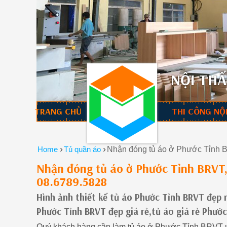
NỘI THẤ
TRANG CHỦ
THI CÔNG NỘ
›
›
Home
Tủ quần áo
Nhận đóng tủ áo ở Phước Tỉnh B
Nhận đóng tủ áo ở Phước Tỉnh BRVT,
08.6789.5828
Hình ảnh thiết kế tủ áo Phước Tỉnh BRVT đẹp 
Phước Tỉnh BRVT đẹp giá rẻ,tủ áo giá rẻ Phư
Quý khách hàng cần làm tủ áo ở Phước Tỉnh BRVT uy