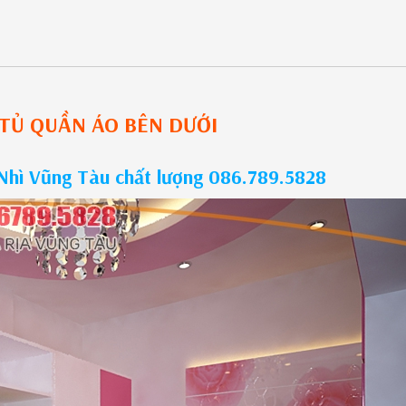
TỦ QUẦN ÁO
BÊN DƯỚI
Nhì Vũng Tàu chất lượng 086.789.5828