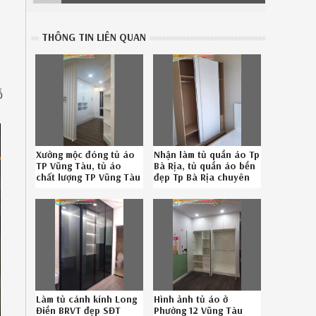
THÔNG TIN LIÊN QUAN
ỗ
Xưởng mộc đóng tủ áo
Nhận làm tủ quần áo Tp
TP Vũng Tàu, tủ áo
Bà Rịa, tủ quần áo bền
chất lượng TP Vũng Tàu
đẹp Tp Bà Rịa chuyên
uy tín Hotline
nghiệp gọi SĐT 08-
086.789.5828
6789-5828
Làm tủ cánh kính Long
Hình ảnh tủ áo ở
Điền BRVT đẹp SĐT
Phường 12 Vũng Tàu