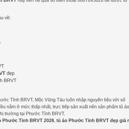
nh BRVT
hãy liên hệ qua số điện thoại 0867895828 để được tư
u về:
T
VT
RVT
đẹp
ỉnh BRVT
 Phước Tỉnh BRVT, Mộc Vũng Tàu luôn nhập nguyên liệu với số
đều nằm ở mức thấp nhất, trực tiếp sản xuất nên sản phẩm tủ áo
thị trường tại Phước Tỉnh BRVT.
áo Phước Tỉnh BRVT 2026
,
tủ áo Phước Tỉnh BRVT đẹp giá 