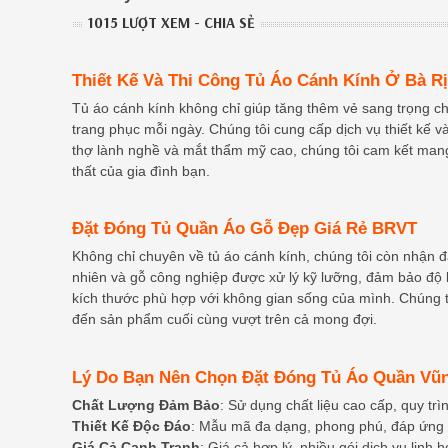
1015 LƯỢT XEM - CHIA SẺ
Thiết Kế Và Thi Công Tủ Áo Cánh Kính Ở Bà R
Tủ áo cánh kính không chỉ giúp tăng thêm vẻ sang trọng 
trang phục mỗi ngày. Chúng tôi cung cấp dịch vụ thiết kế v
thợ lành nghề và mắt thẩm mỹ cao, chúng tôi cam kết man
thất của gia đình bạn.
Đặt Đóng Tủ Quần Áo Gỗ Đẹp Giá Rẻ BRVT
Không chỉ chuyên về tủ áo cánh kính, chúng tôi còn nhận đặ
nhiên và gỗ công nghiệp được xử lý kỹ lưỡng, đảm bảo độ
kích thước phù hợp với không gian sống của mình. Chúng t
đến sản phẩm cuối cùng vượt trên cả mong đợi.
Lý Do Bạn Nên Chọn Đặt Đóng Tủ Áo Quần Vũ
Chất Lượng Đảm Bảo
: Sử dụng chất liệu cao cấp, quy tr
Thiết Kế Độc Đáo
: Mẫu mã đa dạng, phong phú, đáp ứng
Giá Cả Cạnh Tranh
: Giá cả hợp lý, nhiều gói dịch vụ linh