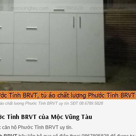
 áo chất lượng Phước Tỉnh BRVT uy tín SĐT 08.6789.5828
ước Tỉnh BRVT của Mộc Vũng Tàu
ác căn hộ Phước Tỉnh BRVT uy tín.