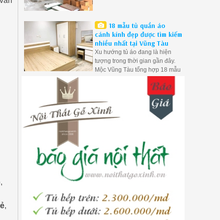
 vấn
18 mẫu tủ quần áo
cánh kính đẹp được tìm kiếm
nhiều nhất tại Vũng Tàu
Xu hướng tủ áo đang là hiện
tượng trong thời gian gần đây.
Mộc Vũng Tàu tổng hợp 18 mẫu
tủ áo gỗ công nghiệp hiện đại ở
Vũng Tàu được quan tâm nhất.
,
rẻ
,