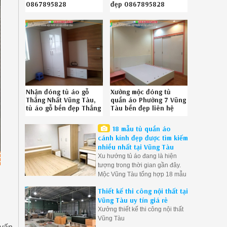
0867895828
đẹp 0867895828
Nhận đóng tủ áo gỗ
Xưởng mộc đóng tủ
Thắng Nhất Vũng Tàu,
quần áo Phường 7 Vũng
tủ áo gỗ bền đẹp Thắng
Tàu bền đẹp liên hệ
Nhất Vũng Tàu chuyên
Hotline 086-789-5828
nghiệp 086.789.5828
18 mẫu tủ quần áo
cánh kính đẹp được tìm kiếm
nhiều nhất tại Vũng Tàu
Xu hướng tủ áo đang là hiện
tượng trong thời gian gần đây.
Mộc Vũng Tàu tổng hợp 18 mẫu
tủ áo gỗ công nghiệp hiện đại ở
Thiết kế thi công nội thất tại
Vũng Tàu được quan tâm nhất.
Vũng Tàu uy tín giá rẻ
Xưởng thiết kế thi công nội thất
Vũng Tàu