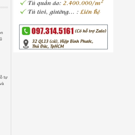
ọn
gũ
ỗ tự
và
g