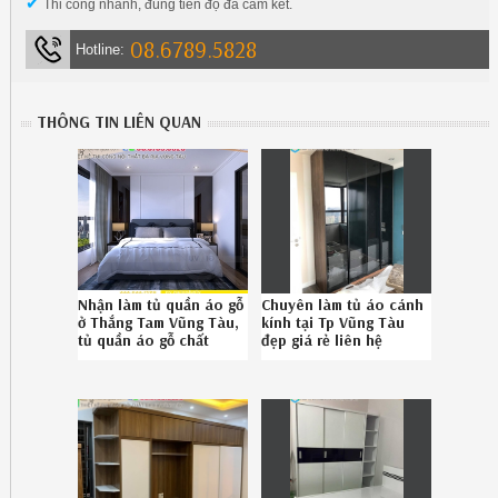
✔
Thi công nhanh, đúng tiến độ đã cam kết.
08.6789.5828
Hotline:
THÔNG TIN LIÊN QUAN
Nhận làm tủ quần áo gỗ
Chuyên làm tủ áo cánh
ở Thắng Tam Vũng Tàu,
kính tại Tp Vũng Tàu
tủ quần áo gỗ chất
đẹp giá rẻ liên hệ
lượng Thắng Tam Vũng
Hotline 08.67895828
Tàu uy tín gọi SĐT
0867895828