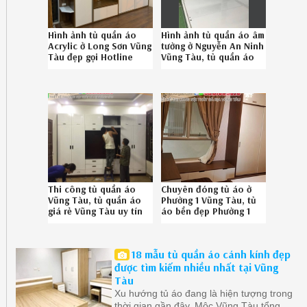
Hình ảnh tủ quần áo
Hình ảnh tủ quần áo âm
Acrylic ở Long Sơn Vũng
tường ở Nguyễn An Ninh
Tàu đẹp gọi Hotline
Vũng Tàu, tủ quần áo
08.6789.5828
âm tường sang trọng
Nguyễn An Ninh Vũng
Tàu uy tín gọi SĐT
086.7895828
Thi công tủ quần áo
Chuyên đóng tủ áo ở
Vũng Tàu, tủ quần áo
Phường 1 Vũng Tàu, tủ
giá rẻ Vũng Tàu uy tín
áo bền đẹp Phường 1
gọi SĐT 08-6789-5828
Vũng Tàu chuyên
nghiệp liên hệ SĐT 08-
6789-5828
18 mẫu tủ quần áo cánh kính đẹp
được tìm kiếm nhiều nhất tại Vũng
Tàu
Xu hướng tủ áo đang là hiện tượng trong
thời gian gần đây. Mộc Vũng Tàu tổng