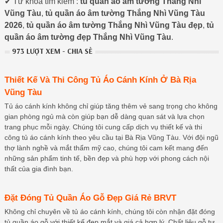
✔ Từ khóa tìm kiếm :
tủ quần áo âm tường Thắng Nhì
Vũng Tàu
,
tủ quần áo âm tường Thắng Nhì Vũng Tàu
2026
,
tủ quần áo âm tường Thắng Nhì Vũng Tàu đẹp
,
tủ
quần áo âm tường đẹp Thắng Nhì Vũng Tàu
.
973 LƯỢT XEM - CHIA SẺ
Thiết Kế Và Thi Công Tủ Áo Cánh Kính Ở Bà Rịa
Vũng Tàu
Tủ áo cánh kính không chỉ giúp tăng thêm vẻ sang trọng cho không
gian phòng ngủ mà còn giúp bạn dễ dàng quan sát và lựa chọn
trang phục mỗi ngày. Chúng tôi cung cấp dịch vụ thiết kế và thi
công tủ áo cánh kính theo yêu cầu tại Bà Rịa Vũng Tàu. Với đội ngũ
thợ lành nghề và mắt thẩm mỹ cao, chúng tôi cam kết mang đến
những sản phẩm tinh tế, bền đẹp và phù hợp với phong cách nội
thất của gia đình bạn.
Đặt Đóng Tủ Quần Áo Gỗ Đẹp Giá Rẻ BRVT
Không chỉ chuyên về tủ áo cánh kính, chúng tôi còn nhận đặt đóng
tủ quần áo gỗ với thiết kế đẹp mắt và giá cả hợp lý. Chất liệu gỗ tự