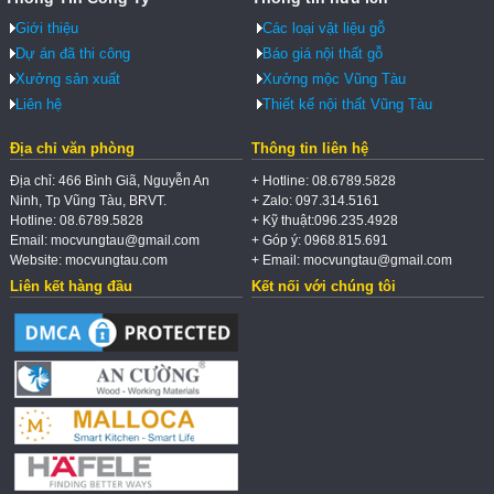
Giới thiệu
Các loại vật liệu gỗ
Dự án đã thi công
Báo giá nội thất gỗ
Xưởng sản xuất
Xưởng mộc Vũng Tàu
Liên hệ
Thiết kế nội thất Vũng Tàu
Địa chỉ văn phòng
Thông tin liên hệ
Địa chỉ: 466 Bình Giã, Nguyễn An
+ Hotline: 08.6789.5828
Ninh, Tp Vũng Tàu, BRVT.
+ Zalo: 097.314.5161
Hotline: 08.6789.5828
+ Kỹ thuật:096.235.4928
Email: mocvungtau@gmail.com
+ Góp ý: 0968.815.691
Website: mocvungtau.com
+ Email: mocvungtau@gmail.com
Liên kết hàng đầu
Kết nối với chúng tôi