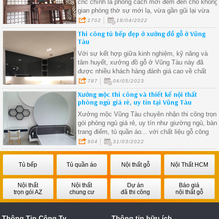
cnc chính là phong cách mới đem đến cho không
gian phòng thờ sự mới lạ, vừa gần gũi lại vừa
ngăn cách được với những không gian khác.
1702
18/04/2022
Thi công tủ bếp đẹp ở xưởng đồ gỗ ở Vũng
Tàu
Với sự kết hợp giữa kinh nghiệm, kỹ năng và
tâm huyết, xưởng đồ gỗ ở Vũng Tàu này đã
được nhiều khách hàng đánh giá cao về chất
lượng sản phẩm và dịch vụ
787
06/05/2023
Xưởng mộc thi công và thiết kế nội thất
phòng ngủ giá rẻ, uy tín tại Vũng Tàu
Xưởng mộc Vũng Tàu chuyên nhận thi công trọn
gói phòng ngủ giá rẻ, uy tín như giường ngủ, bàn
trang điểm, tủ quần áo... với chất liệu gỗ công
nghiệp MDF, MFC
904
31/03/2022
Tủ bếp
Tủ quần áo
Nội thất gỗ
Nội Thất HCM
Nội thất
Nội thất
Dự án
Báo giá
trọn gói AZ
chung cư
đã thi công
nội thất gỗ
Thông Tin Công Ty
Thông tin hữu ích