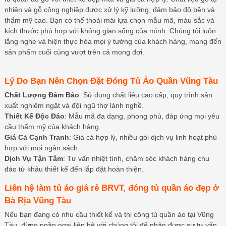
nhiên và gỗ công nghiệp được xử lý kỹ lưỡng, đảm bảo độ bền và
thẩm mỹ cao. Bạn có thể thoải mái lựa chọn mẫu mã, màu sắc và
kích thước phù hợp với không gian sống của mình. Chúng tôi luôn
lắng nghe và hiện thực hóa mọi ý tưởng của khách hàng, mang đến
sản phẩm cuối cùng vượt trên cả mong đợi.
Lý Do Bạn Nên Chọn Đặt Đóng Tủ Áo Quần Vũng Tàu
Chất Lượng Đảm Bảo
: Sử dụng chất liệu cao cấp, quy trình sản
xuất nghiêm ngặt và đội ngũ thợ lành nghề.
Thiết Kế Độc Đáo
: Mẫu mã đa dạng, phong phú, đáp ứng mọi yêu
cầu thẩm mỹ của khách hàng.
Giá Cả Cạnh Tranh
: Giá cả hợp lý, nhiều gói dịch vụ linh hoạt phù
hợp với mọi ngân sách.
Dịch Vụ Tận Tâm
: Tư vấn nhiệt tình, chăm sóc khách hàng chu
đáo từ khâu thiết kế đến lắp đặt hoàn thiện.
Liên hệ làm tủ áo giá rẻ BRVT, đóng tủ quần áo đẹp ở
Bà Rịa Vũng Tàu
Nếu bạn đang có nhu cầu thiết kế và thi công tủ quần áo tại Vũng
Tàu, đừng ngần ngại liên hệ với chúng tôi để nhận được sự tư vấn