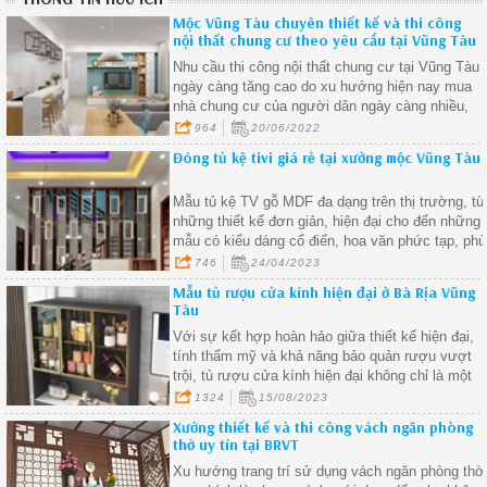
Mộc Vũng Tàu chuyên thiết kế và thi công
nội thất chung cư theo yêu cầu tại Vũng Tàu
Nhu cầu thi công nội thất chung cư tại Vũng Tàu
ngày càng tăng cao do xu hướng hiện nay mua
nhà chung cư của người dân ngày càng nhiều,
nắm bắt được xu hướng này Mộc Vũng Tàu nhậ
964
20/06/2022
thiết kế và thi công nội thất chung cư trọn gói với
Đóng tủ kệ tivi giá rẻ tại xưởng mộc Vũng Tàu
những ưu đãi và chất lượng tốt nhất để đáp ứng
nhu cầu khách hàng.
Mẫu tủ kệ TV gỗ MDF đa dạng trên thị trường, từ
những thiết kế đơn giản, hiện đại cho đến những
mẫu có kiểu dáng cổ điển, hoa văn phức tạp, phù
hợp với mọi phong cách nội thất.
746
24/04/2023
Mẫu tủ rượu cửa kính hiện đại ở Bà Rịa Vũng
Tàu
Với sự kết hợp hoàn hảo giữa thiết kế hiện đại,
tính thẩm mỹ và khả năng bảo quản rượu vượt
trội, tủ rượu cửa kính hiện đại không chỉ là một
phần không thể thiếu trong không gian sống mà
1324
15/08/2023
còn là biểu tượng của sự lịch lãm và đẳng cấp.
Xưởng thiết kế và thi công vách ngăn phòng
thờ uy tín tại BRVT
Xu hướng trang trí sử dụng vách ngăn phòng thờ