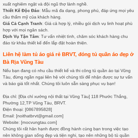
xuất nghiêm ngặt và đội ngũ thợ lành nghề.
Thiết Kế Độc Đáo
: Mẫu mã đa dạng, phong phú, đáp ứng mọi yêu
cầu thẩm mỹ của khách hàng.
Giá Cả Cạnh Tranh
: Giá cả hợp lý, nhiều gói dịch vụ linh hoạt phù
hợp với mọi ngân sách.
Dịch Vụ Tận Tâm
: Tư vấn nhiệt tình, chăm sóc khách hàng chu
đáo từ khâu thiết kế đến lắp đặt hoàn thiện.
Liên hệ làm tủ áo giá rẻ BRVT, đóng tủ quần áo đẹp ở
Bà Rịa Vũng Tàu
Nếu bạn đang có nhu cầu thiết kế và thi công tủ quần áo tại Vũng
Tàu, đừng ngần ngại liên hệ với chúng tôi để nhận được sự tư vấn
và báo giá tốt nhất. Chúng tôi luôn sẵn sàng phục vụ bạn!
Địa chỉ: [Địa chỉ xưởng nội thất tại Vũng Tàu] 118 Phước Thắng,
Phường 12,TP Vũng Tàu, BRVT.
Điện thoại: [0867895828]
Email: [noithatbrvt@gmail.com]
Website: [mocvungtau.com]
Chúng tôi rất hân hạnh được đồng hành cùng bạn trong việc tạo
nên không gian sống đẹp và tiện nghi, tạo nên những bộ tủ quần