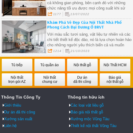
cả không gian phòng, bên cạnh đó với những
chức năng tối ưu được mọi công suất khi sử
dụng nội thất gỗ giá rẻ
1177
13/07/2022
Khám Phá Vẻ Đẹp Của Nội Thất Nhà Phố
Phong Cách Đại Dương Ở BRVT
Với màu sắc tươi sáng, vật liệu tự nhiên và các
chi tiết thiết kế độc đáo, nó là lựa chọn hoàn hảo
cho những người yêu thích biển cả và muốn
mang vẻ đẹp của biển vào ngôi nhà của họ.
1214
21/10/2023
Tủ bếp
Tủ quần áo
Nội thất gỗ
Nội Thất HCM
Nội thất
Nội thất
Dự án
Báo giá
trọn gói AZ
chung cư
đã thi công
nội thất gỗ
Thông Tin Công Ty
Thông tin hữu ích
Giới thiệu
Các loại vật liệu gỗ
Dự án đã thi công
Báo giá nội thất gỗ
Xưởng sản xuất
Xưởng mộc Vũng Tàu
Liên hệ
Thiết kế nội thất Vũng Tàu