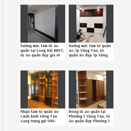
Xưởng mộc làm tủ áo
Xưởng mộc làm tủ quần
quần tại Long Hải BRVT,
áo Tp Vũng Tàu, tủ
tủ áo quần đẹp giá rẻ
quần áo đẹp Tp Vũng
Long Hải BRVT chuyên
Tàu chuyên nghiệp SĐT
nghiệp SĐT 08-6789-
08.678.95.828
5828
Nhận làm tủ quần áo
Đóng tủ áo quần tại
cánh kính Vũng Tàu
Phường 5 Vũng Tàu, tủ
sang trọng gọi 086-
áo quần đẹp Phường 5
789-5828
Vũng Tàu uy tín liên hệ
SĐT 08.67895828