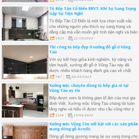
Tủ Bếp Tân Cổ Điển BRVT: Khi Sự Sang Trọng
Gặp Sự Tiện Nghi
Tủ Bếp Tân Cổ Điển là một lựa chọn xuất sắc
cho những người yêu thích sự sang trọng và
đẳng cấp mà vẫn muốn giữ tính tiện nghi và hiện
đại trong ngôi nhà của họ.
1425
11/10/2023
Thi công tủ bếp đẹp ở xưởng đồ gỗ ở Vũng
Tàu
Với sự kết hợp giữa kinh nghiệm, kỹ năng và
tâm huyết, xưởng đồ gỗ ở Vũng Tàu này đã
được nhiều khách hàng đánh giá cao về chất
lượng sản phẩm và dịch vụ
787
06/05/2023
Xưởng mộc chuyên đóng tủ bếp giá rẻ tại
Vũng Tàu uy tín
Bếp được xem là không gian tổ ấm của mọi gia
đình Việt, Xưởng mộc Vũng Tàu chúng tôi luôn
lắng nghe và hiểu rõ được nhu cầu cũng như ý
muốn của khách hàng để tạo ra những mẫu tủ
1106
15/04/2022
bếp đẹp mang phong cách cá nhân của gia chủ.
Xưởng mộc Vũng Tàu nổi bật với các sản phẩm
mang dòng gỗ Acrylic
Dòng gỗ bóng gương mang lại sự sang trọng cho