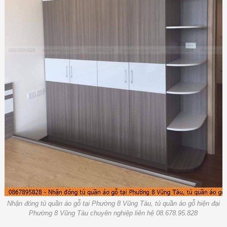
Nhận đóng tủ quần áo gỗ tại Phường 8 Vũng Tàu, tủ quần áo gỗ hiện đại
Phường 8 Vũng Tàu chuyên nghiệp liên hệ 08.678.95.828