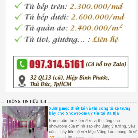
THÔNG TIN HỮU ÍCH
Xưởng mộc thiết kế và thi công tủ kệ trưng
bày cho Showroom uy tín tại Bà Rịa
Bạn muốn tìm kiếm đơn vị thi công cho
showroom của mình sao cho đúng ý tưởng, yêu
cầu... hãy liên hệ với Mộc Vũng Tàu chúng tôi sẽ
đáp ứng đầy đủ yêu cầu của bạn.
1232
06/04/2022