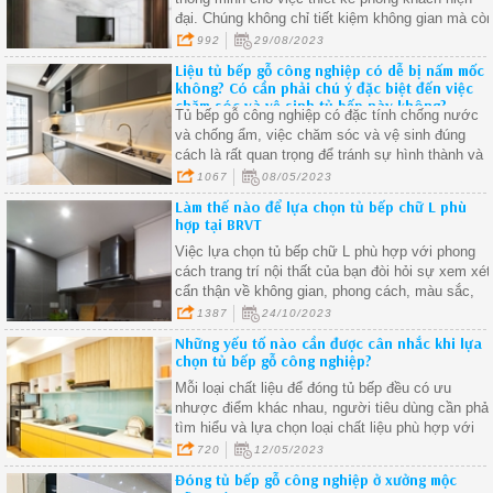
đại. Chúng không chỉ tiết kiệm không gian mà cò
tạo điểm nhấn thẩm mỹ và cung cấp sự tiện lợi
992
29/08/2023
trong việc lưu trữ
Liệu tủ bếp gỗ công nghiệp có dễ bị nấm mốc
không? Có cần phải chú ý đặc biệt đến việc
chăm sóc và vệ sinh tủ bếp này không?
Tủ bếp gỗ công nghiệp có đặc tính chống nước
và chống ẩm, việc chăm sóc và vệ sinh đúng
cách là rất quan trọng để tránh sự hình thành và
phát triển của nấm mốc
1067
08/05/2023
Làm thế nào để lựa chọn tủ bếp chữ L phù
hợp tại BRVT
Việc lựa chọn tủ bếp chữ L phù hợp với phong
cách trang trí nội thất của bạn đòi hỏi sự xem xét
cẩn thận về không gian, phong cách, màu sắc,
chất liệu và thiết kế.
1387
24/10/2023
Những yếu tố nào cần được cân nhắc khi lựa
chọn tủ bếp gỗ công nghiệp?
Mỗi loại chất liệu để đóng tủ bếp đều có ưu
nhược điểm khác nhau, người tiêu dùng cần phải
tìm hiểu và lựa chọn loại chất liệu phù hợp với
nhu cầu và sở thích của mình
720
12/05/2023
Đóng tủ bếp gỗ công nghiệp ở xưởng mộc