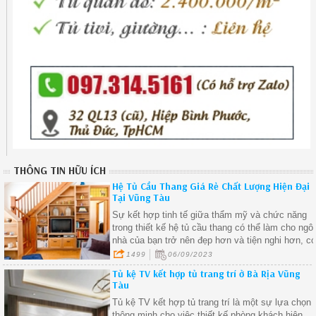
THÔNG TIN HỮU ÍCH
Hệ Tủ Cầu Thang Giá Rẻ Chất Lượng Hiện Đại
Tại Vũng Tàu
Sự kết hợp tinh tế giữa thẩm mỹ và chức năng
trong thiết kế hệ tủ cầu thang có thể làm cho ngôi
nhà của bạn trở nên đẹp hơn và tiện nghi hơn, c
thể tạo điểm nhấn thẩm mỹ độc đáo
1499
06/09/2023
Tủ kệ TV kết hợp tủ trang trí ở Bà Rịa Vũng
Tàu
Tủ kệ TV kết hợp tủ trang trí là một sự lựa chọn
thông minh cho việc thiết kế phòng khách hiện