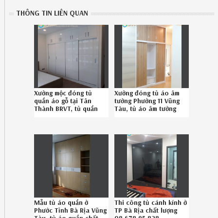
THÔNG TIN LIÊN QUAN
Xưởng mộc đóng tủ
Xưởng đóng tủ áo âm
quần áo gỗ tại Tân
tường Phường 11 Vũng
Thành BRVT, tủ quần
Tàu, tủ áo âm tường
áo gỗ bền đẹp Tân
chất lượng Phường 11
Thành BRVT chuyên
Vũng Tàu chuyên
nghiệp SĐT
nghiệp gọi 0867895828
086.789.5828
Mẫu tủ áo quần ở
Thi công tủ cánh kính ở
Phước Tỉnh Bà Rịa Vũng
TP Bà Rịa chất lượng