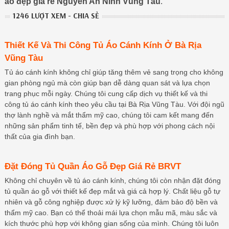
áo đẹp giá rẻ Nguyễn An Ninh Vũng Tàu
.
1246 LƯỢT XEM - CHIA SẺ
Thiết Kế Và Thi Công Tủ Áo Cánh Kính Ở Bà Rịa
Vũng Tàu
Tủ áo cánh kính không chỉ giúp tăng thêm vẻ sang trọng cho không
gian phòng ngủ mà còn giúp bạn dễ dàng quan sát và lựa chọn
trang phục mỗi ngày. Chúng tôi cung cấp dịch vụ thiết kế và thi
công tủ áo cánh kính theo yêu cầu tại Bà Rịa Vũng Tàu. Với đội ngũ
thợ lành nghề và mắt thẩm mỹ cao, chúng tôi cam kết mang đến
những sản phẩm tinh tế, bền đẹp và phù hợp với phong cách nội
thất của gia đình bạn.
Đặt Đóng Tủ Quần Áo Gỗ Đẹp Giá Rẻ BRVT
Không chỉ chuyên về tủ áo cánh kính, chúng tôi còn nhận đặt đóng
tủ quần áo gỗ với thiết kế đẹp mắt và giá cả hợp lý. Chất liệu gỗ tự
nhiên và gỗ công nghiệp được xử lý kỹ lưỡng, đảm bảo độ bền và
thẩm mỹ cao. Bạn có thể thoải mái lựa chọn mẫu mã, màu sắc và
kích thước phù hợp với không gian sống của mình. Chúng tôi luôn