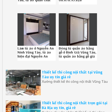
Tàu, tủ áo quần chất
08.678.95.828
lượng Phước Tỉnh Bà
Rịa Vũng Tàu chuyên
nghiệp 086-789-5828
Làm tủ áo ở Nguyễn An
Đóng tủ quần áo bằng
Ninh Vũng Tàu, tủ áo
gỗ ở Bình Giã Vũng Tàu,
hiện đại Nguyễn An
tủ quần áo bằng gỗ giá
Ninh Vũng Tàu uy tín
rẻ Bình Giã Vũng Tàu
Hotline 08.67895828
chuyên nghiệp liên hệ
Hotline 086.789.5828
Thiết kế thi công nội thất tại Vũng
Tàu uy tín giá rẻ
Xưởng thiết kế thi công nội thất Vũng Tàu
Thiết kế thi công nội thất trọn gói tại
Bà Rịa uy tín, giá rẻ