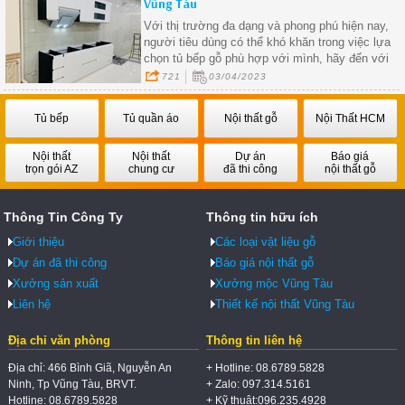
Vũng Tàu
Với thị trường đa dạng và phong phú hiện nay,
người tiêu dùng có thể khó khăn trong việc lựa
chọn tủ bếp gỗ phù hợp với mình, hãy đến với
mộc vũng tàu để mang khảo ngay những kiểu
721
03/04/2023
dáng và phong cách của riêng mình
Tủ bếp
Tủ quần áo
Nội thất gỗ
Nội Thất HCM
Nội thất
Nội thất
Dự án
Báo giá
trọn gói AZ
chung cư
đã thi công
nội thất gỗ
Thông Tin Công Ty
Thông tin hữu ích
Giới thiệu
Các loại vật liệu gỗ
Dự án đã thi công
Báo giá nội thất gỗ
Xưởng sản xuất
Xưởng mộc Vũng Tàu
Liên hệ
Thiết kế nội thất Vũng Tàu
Địa chỉ văn phòng
Thông tin liên hệ
Địa chỉ: 466 Bình Giã, Nguyễn An
+ Hotline: 08.6789.5828
Ninh, Tp Vũng Tàu, BRVT.
+ Zalo: 097.314.5161
Hotline: 08.6789.5828
+ Kỹ thuật:096.235.4928