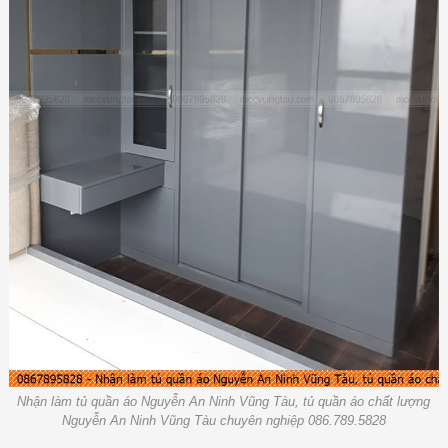
Nhận làm tủ quần áo Nguyễn An Ninh Vũng Tàu, tủ quần áo chất lượng
Nguyễn An Ninh Vũng Tàu chuyên nghiệp 086.789.5828