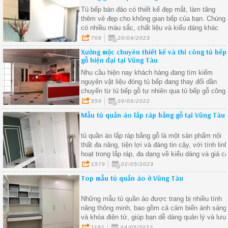
Tủ bếp bàn đảo có thiết kế đẹp mắt, làm tăng
thêm vẻ đẹp cho không gian bếp của bạn. Chúng
có nhiều màu sắc, chất liệu và kiểu dáng khác
nhau để bạn có thể lựa chọn phù hợp với phong
709
20/04/2023
cách thiết kế nội thất của căn nhà của bạn
Xưởng mộc chuyên thiết kế và thi công tủ bếp
gỗ hiện đại tại Vũng Tàu
Nhu cầu hiện nay khách hàng đang tìm kiếm
nguyên vật liệu đóng tủ bếp đang thay đổi dần
chuyển từ tủ bếp gỗ tự nhiên qua tủ bếp gỗ công
nghiệp để giải quyết khâu mối mọt, cong vênh,
959
09/06/2022
ẩm ướt nơi góc bếp do thời gian sử dụng. Bên
Mẫu tủ quần áo lắp ráp bằng gỗ tại Vũng Tàu
cạnh đó gỗ công nghiệp cũng được đánh giá là
khá bền và dặt biệt giá thành rẻ hơn gỗ tự nhiên.
tủ quần áo lắp ráp bằng gỗ là một sản phẩm nội
thất đa năng, tiện lợi và đáng tin cậy, với tính lin
hoạt trong lắp ráp, đa dạng về kiểu dáng và giá c
phải chăng, tủ quần áo lắp ráp bằng gỗ đã trở
1579
02/05/2023
thành sự lựa chọn hàng đầu của nhiều gia đình
Top mẫu tủ quần áo ở Vũng Tàu
trong việc trang trí không gian sống của mình
Những mẫu tủ quần áo được trang bị nhiều tính
năng thông minh, bao gồm cả cảm biến ánh sáng
và khóa điện tử, giúp bạn dễ dàng quản lý và lưu
trữ quần áo một cách hiệu quả
1181
04/05/2023