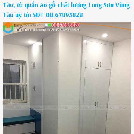
Tàu, tủ quần áo gỗ chất lượng Long Sơn Vũng
Tàu uy tín SĐT 08.67895828