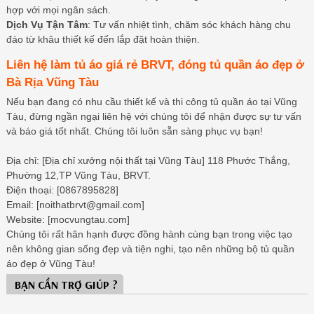
hợp với mọi ngân sách.
Dịch Vụ Tận Tâm
: Tư vấn nhiệt tình, chăm sóc khách hàng chu
đáo từ khâu thiết kế đến lắp đặt hoàn thiện.
Liên hệ làm tủ áo giá rẻ BRVT, đóng tủ quần áo đẹp ở
Bà Rịa Vũng Tàu
Nếu bạn đang có nhu cầu thiết kế và thi công tủ quần áo tại Vũng
Tàu, đừng ngần ngại liên hệ với chúng tôi để nhận được sự tư vấn
và báo giá tốt nhất. Chúng tôi luôn sẵn sàng phục vụ bạn!
Địa chỉ: [Địa chỉ xưởng nội thất tại Vũng Tàu] 118 Phước Thắng,
Phường 12,TP Vũng Tàu, BRVT.
Điện thoại: [0867895828]
Email: [noithatbrvt@gmail.com]
Website: [mocvungtau.com]
Chúng tôi rất hân hạnh được đồng hành cùng bạn trong việc tạo
nên không gian sống đẹp và tiện nghi, tạo nên những bộ tủ quần
áo đẹp ở Vũng Tàu!
BẠN CẦN TRỢ GIÚP ?