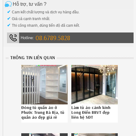
Hỗ trợ, tư vấn ?
✔
Cam kết chất lượng và dịch vụ hàng đầu.
✔
Giá cả cạnh tranh nhất.
✔
Thi công nhanh, đúng tiến độ đã cam kết.
08.6789.5828
Hotline:
THÔNG TIN LIÊN QUAN
Đóng tủ quần áo ở
Làm tủ áo cánh kính
Phước Trung Bà Rịa, tủ
Long Điền BRVT đẹp
quần áo đẹp giá rẻ
liên hệ SĐT
Phước Trung Bà Rịa uy
08.6789.5828
tín liên hệ 0867895828