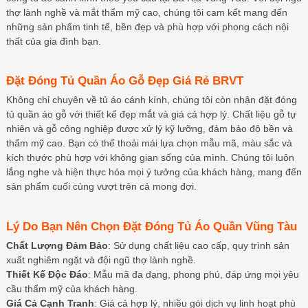
thợ lành nghề và mắt thẩm mỹ cao, chúng tôi cam kết mang đến
những sản phẩm tinh tế, bền đẹp và phù hợp với phong cách nội
thất của gia đình bạn.
Đặt Đóng Tủ Quần Áo Gỗ Đẹp Giá Rẻ BRVT
Không chỉ chuyên về tủ áo cánh kính, chúng tôi còn nhận đặt đóng
tủ quần áo gỗ với thiết kế đẹp mắt và giá cả hợp lý. Chất liệu gỗ tự
nhiên và gỗ công nghiệp được xử lý kỹ lưỡng, đảm bảo độ bền và
thẩm mỹ cao. Bạn có thể thoải mái lựa chọn mẫu mã, màu sắc và
kích thước phù hợp với không gian sống của mình. Chúng tôi luôn
lắng nghe và hiện thực hóa mọi ý tưởng của khách hàng, mang đến
sản phẩm cuối cùng vượt trên cả mong đợi.
Lý Do Bạn Nên Chọn Đặt Đóng Tủ Áo Quần Vũng Tàu
Chất Lượng Đảm Bảo
: Sử dụng chất liệu cao cấp, quy trình sản
xuất nghiêm ngặt và đội ngũ thợ lành nghề.
Thiết Kế Độc Đáo
: Mẫu mã đa dạng, phong phú, đáp ứng mọi yêu
cầu thẩm mỹ của khách hàng.
Giá Cả Cạnh Tranh
: Giá cả hợp lý, nhiều gói dịch vụ linh hoạt phù