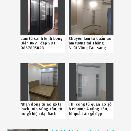
Làm tủ cánh kính Long
Chuyên làm tủ quần áo
Điền BRVT đẹp SĐT
âm tường tại Thắng
0867895828
Nhất Vũng Tàu sang
trọng gọi Hotline 086-
789-5828
Nhận đóng tủ áo gỗ tại
Thi công tủ quần áo gỗ
Rạch Dừa Vũng Tàu, tủ
ở Phường 4 Vũng Tàu,
áo gỗ hiện đại Rạch
tủ quần áo gỗ đẹp
Dừa Vũng Tàu uy tín
Phường 4 Vũng Tàu
08.67895828
chuyên nghiệp SĐT
086.7895828