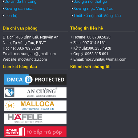
Dự án đã thi công
Báo giá nội thất gỗ
Xưởng sản xuất
Xưởng mộc Vũng Tàu
Liên hệ
Thiết kế nội thất Vũng Tàu
Địa chỉ văn phòng
Thông tin liên hệ
Địa chỉ: 466 Bình Giã, Nguyễn An
+ Hotline: 08.6789.5828
Ninh, Tp Vũng Tàu, BRVT.
+ Zalo: 097.314.5161
Hotline: 08.6789.5828
+ Kỹ thuật:096.235.4928
Email: mocvungtau@gmail.com
+ Góp ý: 0968.815.691
Website: mocvungtau.com
+ Email: mocvungtau@gmail.com
Liên kết hàng đầu
Kết nối với chúng tôi