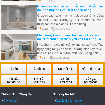
Nhận gia công các sản phẩm nội thất gỗ hiện
đại đáp ứng nhu cầu mọi khách hàng
Chuyên các hạng mục nội thất gỗ giá rẻ tại Vũng
Tàu với sự chất lượng uy tín luôn đảm bảo với
từng sản phẩm giao tới khách hàng
1112
09/07/2022
Mộc Vũng Tàu chuyên thiết kế và thi công
nội thất chung cư theo yêu cầu tại Vũng Tàu
Nhu cầu thi công nội thất chung cư tại Vũng Tàu
ngày càng tăng cao do xu hướng hiện nay mua
nhà chung cư của người dân ngày càng nhiều,
nắm bắt được xu hướng này Mộc Vũng Tàu nhậ
964
20/06/2022
thiết kế và thi công nội thất chung cư trọn gói với
những ưu đãi và chất lượng tốt nhất để đáp ứng
Tủ bếp
Tủ quần áo
Nội thất gỗ
Nội Thất HCM
nhu cầu khách hàng.
Nội thất
Nội thất
Dự án
Báo giá
trọn gói AZ
chung cư
đã thi công
nội thất gỗ
Thông Tin Công Ty
Thông tin hữu ích
Giới thiệu
Các loại vật liệu gỗ