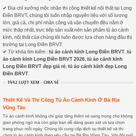
✔ Địa chỉ xưởng mộc nhận thi công thiết kế nội thất tại Long
Điền BRVT, chúng tôi luôn nhập nguyên liệu với số lượng
lớn, giá cả, chi phí nhân công và vận chuyển đều nằm ở
mức thấp nhất, trực tiếp sản xuất nên sản phẩm tủ áo cánh
kính, nội thất của chúng tôi luôn được lựa chọn hàng đầu thị
trường tại Long Điền BRVT.
✔ Từ khóa tìm kiếm :
tủ áo cánh kính Long Điền BRVT
,
tủ
áo cánh kính Long Điền BRVT 2026
,
tủ áo cánh kính
Long Điền BRVT đẹp giá rẻ
,
tủ áo cánh kính đẹp Long
Điền BRVT
.
1442 LƯỢT XEM - CHIA SẺ
Thiết Kế Và Thi Công Tủ Áo Cánh Kính Ở Bà Rịa
Vũng Tàu
Tủ áo cánh kính không chỉ giúp tăng thêm vẻ sang trọng cho không
gian phòng ngủ mà còn giúp bạn dễ dàng quan sát và lựa chọn
trang phục mỗi ngày. Chúng tôi cung cấp dịch vụ thiết kế và thi
công tủ áo cánh kính theo yêu cầu tại Bà Rịa Vũng Tàu. Với đội ngũ