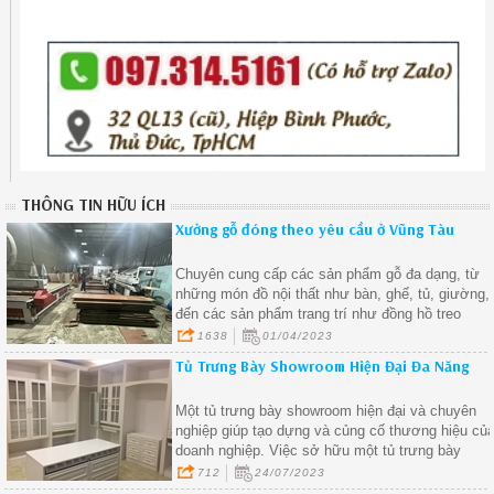
THÔNG TIN HỮU ÍCH
Xưởng gỗ đóng theo yêu cầu ở Vũng Tàu
Chuyên cung cấp các sản phẩm gỗ đa dạng, từ
những món đồ nội thất như bàn, ghế, tủ, giường,
đến các sản phẩm trang trí như đồng hồ treo
tường, tranh treo tường, và các sản phẩm gỗ
1638
01/04/2023
khác.
Tủ Trưng Bày Showroom Hiện Đại Đa Năng
Một tủ trưng bày showroom hiện đại và chuyên
nghiệp giúp tạo dựng và củng cố thương hiệu củ
doanh nghiệp. Việc sở hữu một tủ trưng bày
showroom hiện đại đa năng giúp bạn tiết kiệm rất
712
24/07/2023
nhiều thời gian và công sức trong việc bày trí sả