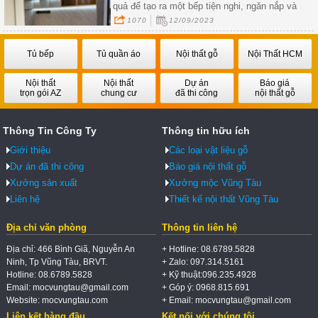
quả để tạo ra một bếp tiện nghi, ngăn nắp và
thẩm mỹ.
1070
12/09/2023
Tủ bếp
Tủ quần áo
Nội thất gỗ
Nội Thất HCM
Nội thất
Nội thất
Dự án
Báo giá
trọn gói AZ
chung cư
đã thi công
nội thất gỗ
Thông Tin Công Ty
Thông tin hữu ích
Giới thiệu
Các loại vật liệu gỗ
Dự án đã thi công
Báo giá nội thất gỗ
Xưởng sản xuất
Xưởng mộc Vũng Tàu
Liên hệ
Thiết kế nội thất Vũng Tàu
Địa chỉ văn phòng
Thông tin liên hệ
Địa chỉ: 466 Bình Giã, Nguyễn An
+ Hotline: 08.6789.5828
Ninh, Tp Vũng Tàu, BRVT.
+ Zalo: 097.314.5161
Hotline: 08.6789.5828
+ Kỹ thuật:096.235.4928
Email: mocvungtau@gmail.com
+ Góp ý: 0968.815.691
Website: mocvungtau.com
+ Email: mocvungtau@gmail.com
Liên kết hàng đầu
Kết nối với chúng tôi