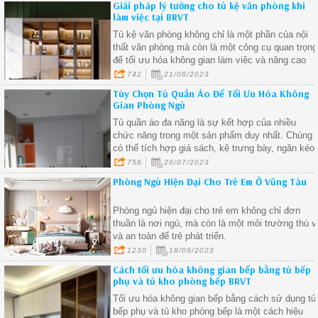
Giải pháp lý tưởng cho tủ kệ văn phòng khi
phẩm
làm việc tại BRVT
Tủ kệ văn phòng không chỉ là một phần của nội
thất văn phòng mà còn là một công cụ quan trọng
để tối ưu hóa không gian làm việc và nâng cao
năng suất.
742
21/08/2023
Tùy Chọn Tủ Quần Áo Để Tối Ưu Hóa Không
Gian Phòng Ngủ
Tủ quần áo đa năng là sự kết hợp của nhiều
chức năng trong một sản phẩm duy nhất. Chúng
có thể tích hợp giá sách, kệ trưng bày, ngăn kéo,
và không gian để giày dép, giúp bạn tiết kiệm
758
20/07/2023
diện tích và tối ưu hóa không gian lưu trữ.
Phòng Ngủ Hiện Đại Cho Trẻ Em Ở Vũng Tàu
Phòng ngủ hiện đại cho trẻ em không chỉ đơn
thuần là nơi ngủ, mà còn là một môi trường thú v
và an toàn để trẻ phát triển.
1230
18/09/2023
Cách tối ưu hóa không gian bếp bằng tủ bếp
phụ và tủ kho phòng bếp BRVT
Tối ưu hóa không gian bếp bằng cách sử dụng tủ
bếp phụ và tủ kho phòng bếp là một cách hiệu