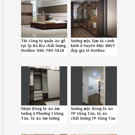
Thi công tủ quần áo gỗ
Xưởng mộc làm tủ cánh
tại Tp Bà Rịa chất lượng
kính ở Xuyên Mộc BRVT
Hotline 086-789-5828
đẹp giá rẻ Hotline
08.678.95.828
Nhận đóng tủ áo âm
Xưởng mộc đóng tủ áo
tường ở Phường 1 Vũng
TP Vũng Tàu, tủ áo
Tàu, tủ áo âm tường
chất lượng TP Vũng Tàu
bền đẹp Phường 1 Vũng
uy tín Hotline
Tàu uy tín liên hệ
086.789.5828
Hotline 086-789-5828