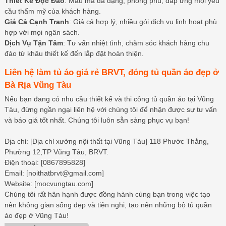
Thiết Kế Độc Đáo
: Mẫu mã đa dạng, phong phú, đáp ứng mọi yêu
cầu thẩm mỹ của khách hàng.
Giá Cả Cạnh Tranh
: Giá cả hợp lý, nhiều gói dịch vụ linh hoạt phù
hợp với mọi ngân sách.
Dịch Vụ Tận Tâm
: Tư vấn nhiệt tình, chăm sóc khách hàng chu
đáo từ khâu thiết kế đến lắp đặt hoàn thiện.
Liên hệ làm tủ áo giá rẻ BRVT, đóng tủ quần áo đẹp ở
Bà Rịa Vũng Tàu
Nếu bạn đang có nhu cầu thiết kế và thi công tủ quần áo tại Vũng
Tàu, đừng ngần ngại liên hệ với chúng tôi để nhận được sự tư vấn
và báo giá tốt nhất. Chúng tôi luôn sẵn sàng phục vụ bạn!
Địa chỉ: [Địa chỉ xưởng nội thất tại Vũng Tàu] 118 Phước Thắng,
Phường 12,TP Vũng Tàu, BRVT.
Điện thoại: [0867895828]
Email: [noithatbrvt@gmail.com]
Website: [mocvungtau.com]
Chúng tôi rất hân hạnh được đồng hành cùng bạn trong việc tạo
nên không gian sống đẹp và tiện nghi, tạo nên những bộ tủ quần
áo đẹp ở Vũng Tàu!