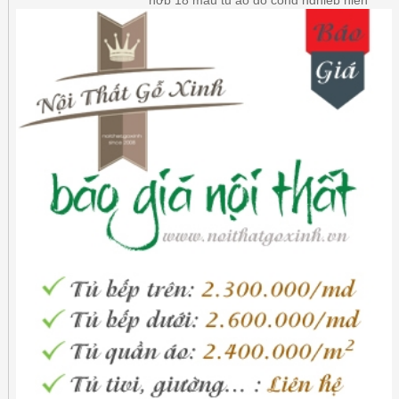
hợp 18 mẫu tủ áo gỗ công nghiệp hiện
đại ở Vũng Tàu được quan tâm nhất.