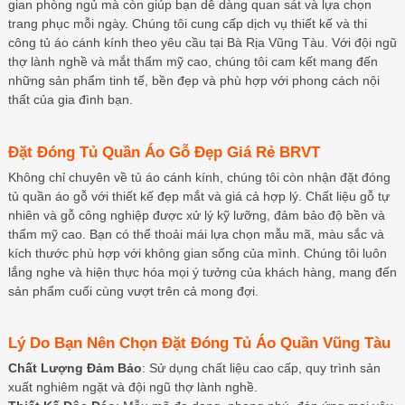
gian phòng ngủ mà còn giúp bạn dễ dàng quan sát và lựa chọn
trang phục mỗi ngày. Chúng tôi cung cấp dịch vụ thiết kế và thi
công tủ áo cánh kính theo yêu cầu tại Bà Rịa Vũng Tàu. Với đội ngũ
thợ lành nghề và mắt thẩm mỹ cao, chúng tôi cam kết mang đến
những sản phẩm tinh tế, bền đẹp và phù hợp với phong cách nội
thất của gia đình bạn.
Đặt Đóng Tủ Quần Áo Gỗ Đẹp Giá Rẻ BRVT
Không chỉ chuyên về tủ áo cánh kính, chúng tôi còn nhận đặt đóng
tủ quần áo gỗ với thiết kế đẹp mắt và giá cả hợp lý. Chất liệu gỗ tự
nhiên và gỗ công nghiệp được xử lý kỹ lưỡng, đảm bảo độ bền và
thẩm mỹ cao. Bạn có thể thoải mái lựa chọn mẫu mã, màu sắc và
kích thước phù hợp với không gian sống của mình. Chúng tôi luôn
lắng nghe và hiện thực hóa mọi ý tưởng của khách hàng, mang đến
sản phẩm cuối cùng vượt trên cả mong đợi.
Lý Do Bạn Nên Chọn Đặt Đóng Tủ Áo Quần Vũng Tàu
Chất Lượng Đảm Bảo
: Sử dụng chất liệu cao cấp, quy trình sản
xuất nghiêm ngặt và đội ngũ thợ lành nghề.