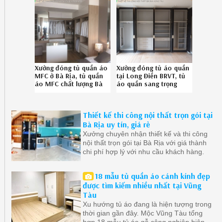
Xưởng đóng tủ quần áo
Xưởng đóng tủ áo quần
MFC ở Bà Rịa, tủ quần
tại Long Điền BRVT, tủ
áo MFC chất lượng Bà
áo quần sang trọng
Rịa uy tín 086-789-
Long Điền BRVT uy tín
5828
gọi 0867895828
Thiết kế thi công nội thất trọn gói tại
Bà Rịa uy tín, giá rẻ
Xưởng chuyên nhận thiết kế và thi công
nội thất trọn gói tại Bà Rịa với giá thành
chi phí hợp lý với nhu cầu khách hàng.
18 mẫu tủ quần áo cánh kính đẹp
được tìm kiếm nhiều nhất tại Vũng
Tàu
Xu hướng tủ áo đang là hiện tượng trong
thời gian gần đây. Mộc Vũng Tàu tổng