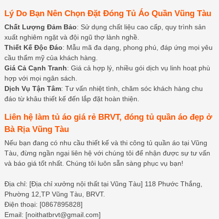
Lý Do Bạn Nên Chọn Đặt Đóng Tủ Áo Quần Vũng Tàu
Chất Lượng Đảm Bảo
: Sử dụng chất liệu cao cấp, quy trình sản
xuất nghiêm ngặt và đội ngũ thợ lành nghề.
Thiết Kế Độc Đáo
: Mẫu mã đa dạng, phong phú, đáp ứng mọi yêu
cầu thẩm mỹ của khách hàng.
Giá Cả Cạnh Tranh
: Giá cả hợp lý, nhiều gói dịch vụ linh hoạt phù
hợp với mọi ngân sách.
Dịch Vụ Tận Tâm
: Tư vấn nhiệt tình, chăm sóc khách hàng chu
đáo từ khâu thiết kế đến lắp đặt hoàn thiện.
Liên hệ làm tủ áo giá rẻ BRVT, đóng tủ quần áo đẹp ở
Bà Rịa Vũng Tàu
Nếu bạn đang có nhu cầu thiết kế và thi công tủ quần áo tại Vũng
Tàu, đừng ngần ngại liên hệ với chúng tôi để nhận được sự tư vấn
và báo giá tốt nhất. Chúng tôi luôn sẵn sàng phục vụ bạn!
Địa chỉ: [Địa chỉ xưởng nội thất tại Vũng Tàu] 118 Phước Thắng,
Phường 12,TP Vũng Tàu, BRVT.
Điện thoại: [0867895828]
Email: [noithatbrvt@gmail.com]