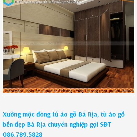
Xưởng mộc đóng tủ áo gỗ Bà Rịa, tủ áo gỗ
bền đẹp Bà Rịa chuyên nghiệp gọi SĐT
086.789.5828