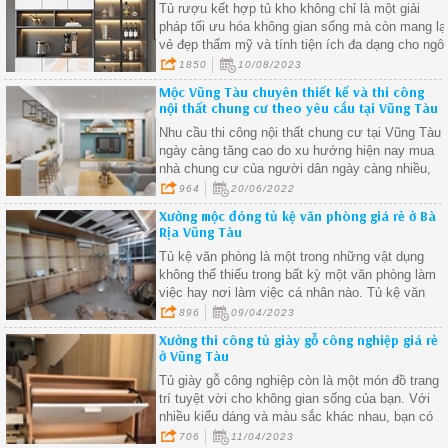
Tủ rượu kết hợp tủ kho không chỉ là một giải
pháp tối ưu hóa không gian sống mà còn mang lạ
vẻ đẹp thẩm mỹ và tính tiện ích đa dạng cho ngôi
nhà của bạn.
1850
10/08/2023
Mộc Vũng Tàu chuyên thiết kế và thi công
nội thất chung cư theo yêu cầu tại Vũng Tàu
Nhu cầu thi công nội thất chung cư tại Vũng Tàu
ngày càng tăng cao do xu hướng hiện nay mua
nhà chung cư của người dân ngày càng nhiều,
nắm bắt được xu hướng này Mộc Vũng Tàu nhậ
964
20/06/2022
thiết kế và thi công nội thất chung cư trọn gói với
Xưởng mộc đóng tủ kệ văn phòng giá rẻ ở Bà
những ưu đãi và chất lượng tốt nhất để đáp ứng
Rịa Vũng Tàu
nhu cầu khách hàng.
Tủ kệ văn phòng là một trong những vật dụng
không thể thiếu trong bất kỳ một văn phòng làm
việc hay nơi làm việc cá nhân nào. Tủ kệ văn
phòng giúp cho việc tổ chức và lưu trữ tài liệu tr
896
09/04/2023
nên dễ dàng hơn, giúp cho không gian làm việc
Xưởng thi công tủ giày gỗ công nghiệp giá rẻ
trở nên gọn gàng và ngăn nắp hơn
ở Vũng Tàu
Tủ giày gỗ công nghiệp còn là một món đồ trang
trí tuyệt vời cho không gian sống của bạn. Với
nhiều kiểu dáng và màu sắc khác nhau, bạn có
thể chọn một sản phẩm phù hợp với phong cách
706
11/04/2023