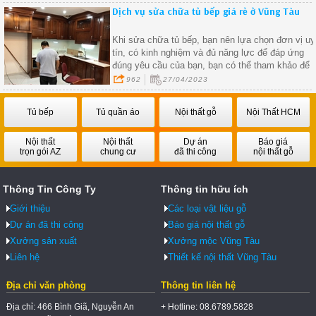
nội thất của nhà bạn
Dịch vụ sửa chữa tủ bếp giá rẻ ở Vũng Tàu
Khi sửa chữa tủ bếp, bạn nên lựa chọn đơn vị uy
tín, có kinh nghiệm và đủ năng lực để đáp ứng
đúng yêu cầu của bạn, bạn có thể tham khảo để
tìm hiểu về những đơn vị sửa chữa tủ bếp nổi
962
27/04/2023
tiếng, có đánh giá tích cực từ khách hàng trước
đây
Tủ bếp
Tủ quần áo
Nội thất gỗ
Nội Thất HCM
Nội thất
Nội thất
Dự án
Báo giá
trọn gói AZ
chung cư
đã thi công
nội thất gỗ
Thông Tin Công Ty
Thông tin hữu ích
Giới thiệu
Các loại vật liệu gỗ
Dự án đã thi công
Báo giá nội thất gỗ
Xưởng sản xuất
Xưởng mộc Vũng Tàu
Liên hệ
Thiết kế nội thất Vũng Tàu
Địa chỉ văn phòng
Thông tin liên hệ
Địa chỉ: 466 Bình Giã, Nguyễn An
+ Hotline: 08.6789.5828