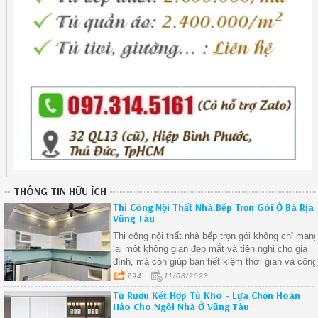
THÔNG TIN HỮU ÍCH
Thi Công Nội Thất Nhà Bếp Trọn Gói Ở Bà Rịa
Vũng Tàu
Thi công nội thất nhà bếp trọn gói không chỉ man
lại một không gian đẹp mắt và tiện nghi cho gia
đình, mà còn giúp bạn tiết kiệm thời gian và công
sức trong quá trình thi công
794
11/08/2023
Tủ Rượu Kết Hợp Tủ Kho - Lựa Chọn Hoàn
Hảo Cho Ngôi Nhà Ở Vũng Tàu