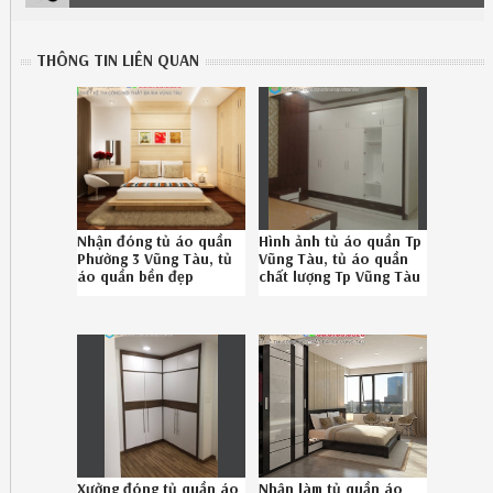
THÔNG TIN LIÊN QUAN
Nhận đóng tủ áo quần
Hình ảnh tủ áo quần Tp
Phường 3 Vũng Tàu, tủ
Vũng Tàu, tủ áo quần
áo quần bền đẹp
chất lượng Tp Vũng Tàu
Phường 3 Vũng Tàu
chuyên nghiệp Hotline
chuyên nghiệp gọi 086-
08.6789.5828
789-5828
Xưởng đóng tủ quần áo
Nhận làm tủ quần áo