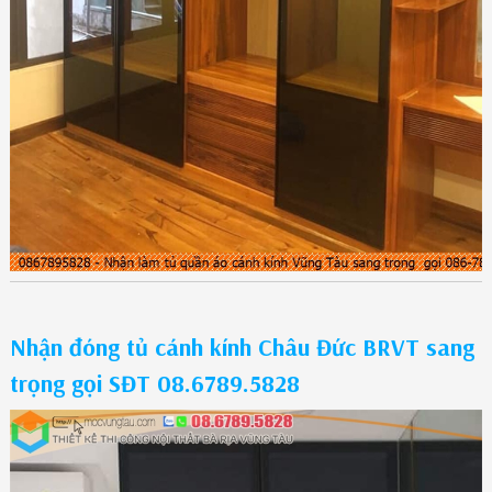
Nhận đóng tủ cánh kính Châu Đức BRVT sang
trọng gọi SĐT 08.6789.5828