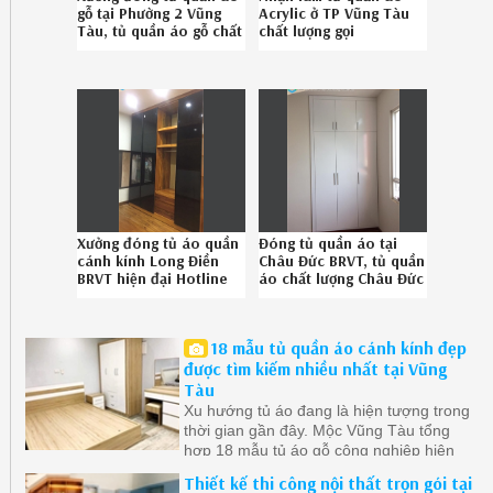
gỗ tại Phường 2 Vũng
Acrylic ở TP Vũng Tàu
Tàu, tủ quần áo gỗ chất
chất lượng gọi
lượng Phường 2 Vũng
086.789.5828
Tàu chuyên nghiệp liên
hệ Hotline 08-6789-
5828
Xưởng đóng tủ áo quần
Đóng tủ quần áo tại
cánh kính Long Điền
Châu Đức BRVT, tủ quần
BRVT hiện đại Hotline
áo chất lượng Châu Đức
08-6789-5828
BRVT chuyên nghiệp
SĐT 08.678.95.828
18 mẫu tủ quần áo cánh kính đẹp
được tìm kiếm nhiều nhất tại Vũng
Tàu
Xu hướng tủ áo đang là hiện tượng trong
thời gian gần đây. Mộc Vũng Tàu tổng
hợp 18 mẫu tủ áo gỗ công nghiệp hiện
đại ở Vũng Tàu được quan tâm nhất.
Thiết kế thi công nội thất trọn gói tại