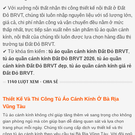
✔ Với xưởng nội thất nhận thi công thiết kế nội thất ở Đất
Đỏ BRVT, chúng tôi luôn nhập nguyên liệu với số lượng lớn,
giá cả, chi phí nhân công và vận chuyển đều nằm ở mức
thấp nhất, trực tiếp sản xuất nên sản phẩm tủ áo quần cánh
kính, nội thất của chúng tôi luôn được lựa chọn hàng đầu thị
trường tại Đất Đỏ BRVT.
✔ Từ khóa tìm kiếm :
tủ áo quần cánh kính Đất Đỏ BRVT
,
tủ áo quần cánh kính Đất Đỏ BRVT 2026
,
tủ áo quần
cánh kính Đất Đỏ BRVT đẹp
,
tủ áo quần cánh kính giá rẻ
Đất Đỏ BRVT
.
1140 LƯỢT XEM - CHIA SẺ
Thiết Kế Và Thi Công Tủ Áo Cánh Kính Ở Bà Rịa
Vũng Tàu
Tủ áo cánh kính không chỉ giúp tăng thêm vẻ sang trọng cho không
gian phòng ngủ mà còn giúp bạn dễ dàng quan sát và lựa chọn
trang phục mỗi ngày. Chúng tôi cung cấp dịch vụ thiết kế và thi
công tủ áo cánh kính theo yêu cầu tại Bà Rịa Vũng Tàu. Với đội ngũ