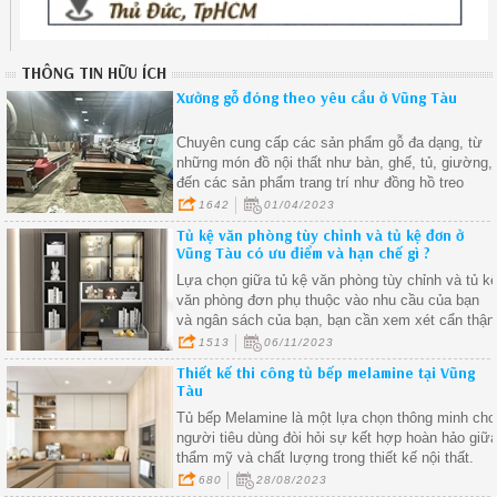
THÔNG TIN HỮU ÍCH
Xưởng gỗ đóng theo yêu cầu ở Vũng Tàu
Chuyên cung cấp các sản phẩm gỗ đa dạng, từ
những món đồ nội thất như bàn, ghế, tủ, giường,
đến các sản phẩm trang trí như đồng hồ treo
tường, tranh treo tường, và các sản phẩm gỗ
1642
01/04/2023
khác.
Tủ kệ văn phòng tùy chỉnh và tủ kệ đơn ở
Vũng Tàu có ưu điểm và hạn chế gì ?
Lựa chọn giữa tủ kệ văn phòng tùy chỉnh và tủ k
văn phòng đơn phụ thuộc vào nhu cầu của bạn
và ngân sách của bạn, bạn cần xem xét cẩn thận
nhu cầu và ưu tiên của mình để chọn loại tủ kệ
1513
06/11/2023
phù hợp nhất với không gian làm việc của bạn.
Thiết kế thi công tủ bếp melamine tại Vũng
Tàu
Tủ bếp Melamine là một lựa chọn thông minh cho
người tiêu dùng đòi hỏi sự kết hợp hoàn hảo giữ
thẩm mỹ và chất lượng trong thiết kế nội thất.
680
28/08/2023