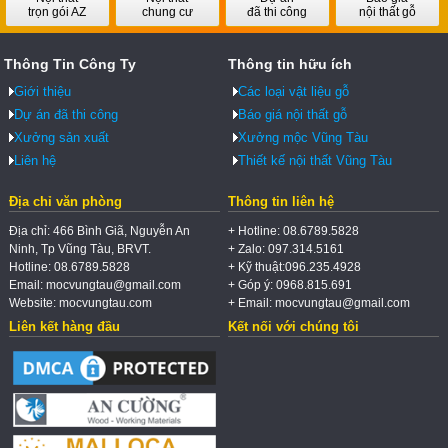
trọn gói AZ
chung cư
đã thi công
nội thất gỗ
Thông Tin Công Ty
Thông tin hữu ích
Giới thiệu
Các loại vật liệu gỗ
Dự án đã thi công
Báo giá nội thất gỗ
Xưởng sản xuất
Xưởng mộc Vũng Tàu
Liên hệ
Thiết kế nội thất Vũng Tàu
Địa chỉ văn phòng
Thông tin liên hệ
Địa chỉ: 466 Bình Giã, Nguyễn An
+ Hotline: 08.6789.5828
Ninh, Tp Vũng Tàu, BRVT.
+ Zalo: 097.314.5161
Hotline: 08.6789.5828
+ Kỹ thuật:096.235.4928
Email: mocvungtau@gmail.com
+ Góp ý: 0968.815.691
Website: mocvungtau.com
+ Email: mocvungtau@gmail.com
Liên kết hàng đầu
Kết nối với chúng tôi