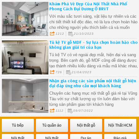
Khám Phá Vẻ Đẹp Của Nội Thất Nhà Phố
Phong Cách Đại Dương Ở BRVT
Với màu sắc tươi sáng, vật liệu tự nhiên và các
chi tiết thiết kế độc đáo, nó là lựa chọn hoàn hảo
cho những người yêu thích biển cả và muốn
mang vẻ đẹp của biển vào ngôi nhà của họ.
1212
21/10/2023
Tủ kệ TV gỗ MDF - Sự lựa chọn hoàn hảo cho
không gian giải trí của bạn
Tủ kệ TV có vẻ ngoài đẹp mắt, hiện đại và sang
trọng. Bên cạnh đó, gỗ MDF cũng dễ dàng được
tạo thành nhiều kiểu dáng và mẫu mã khác nhau,
từ đơn giản đến phức tạp, phù hợp với nhiều
726
21/04/2023
phong cách nội thất khác nhau
Nhận gia công các sản phẩm nội thất gỗ hiện
đại đáp ứng nhu cầu mọi khách hàng
Chuyên các hạng mục nội thất gỗ giá rẻ tại Vũng
Tàu với sự chất lượng uy tín luôn đảm bảo với
từng sản phẩm giao tới khách hàng
1112
09/07/2022
Tủ bếp
Tủ quần áo
Nội thất gỗ
Nội Thất HCM
Nội thất
Nội thất
Dự án
Báo giá