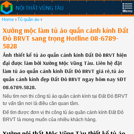
NỘI THẤT VŨNG TÀU
›
›
Home
Tủ quần áo
Xưởng mộc làm tủ áo quần cánh kính Đất
Đỏ BRVT sang trọng Hotline 08-6789-
5828
Ảnh thiết kế tủ áo quần cánh kính Đất Đỏ BRVT hiện
đại được làm bởi Xưởng Mộc Vũng Tàu. Liên hệ đặt
làm tủ áo quần cánh kính Đất Đỏ BRVT giá rẻ,tủ áo
quần cánh kính đẹp Đất Đỏ BRVT ngay hôm nay SĐT
08.6789.5828.
Nếu tìm nơi thi công tủ áo quần cánh kính tại Đất Đỏ BRVT
tư vấn tận nơi là điều cần quan tâm.
Để tìm được đơn vị thi công tủ áo quần cánh kính Đất Đỏ
BRVT là mong muốn của nhiều khách hàng.
Xưởng nội thất Mộc Vũng Tàu thiết kế tủ áo