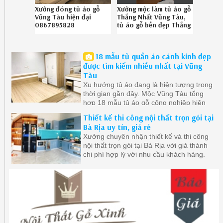
Xưởng đóng tủ áo gỗ
Xưởng mộc làm tủ áo gỗ
Vũng Tàu hiện đại
Thắng Nhất Vũng Tàu,
0867895828
tủ áo gỗ bền đẹp Thắng
Nhất Vũng Tàu chuyên
nghiệp gọi Hotline
086.789.5828
18 mẫu tủ quần áo cánh kính đẹp
được tìm kiếm nhiều nhất tại Vũng
Tàu
Xu hướng tủ áo đang là hiện tượng trong
thời gian gần đây. Mộc Vũng Tàu tổng
hợp 18 mẫu tủ áo gỗ công nghiệp hiện
đại ở Vũng Tàu được quan tâm nhất.
Thiết kế thi công nội thất trọn gói tại
Bà Rịa uy tín, giá rẻ
Xưởng chuyên nhận thiết kế và thi công
nội thất trọn gói tại Bà Rịa với giá thành
chi phí hợp lý với nhu cầu khách hàng.