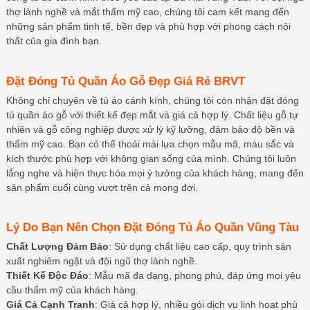
thợ lành nghề và mắt thẩm mỹ cao, chúng tôi cam kết mang đến
những sản phẩm tinh tế, bền đẹp và phù hợp với phong cách nội
thất của gia đình bạn.
Đặt Đóng Tủ Quần Áo Gỗ Đẹp Giá Rẻ BRVT
Không chỉ chuyên về tủ áo cánh kính, chúng tôi còn nhận đặt đóng
tủ quần áo gỗ với thiết kế đẹp mắt và giá cả hợp lý. Chất liệu gỗ tự
nhiên và gỗ công nghiệp được xử lý kỹ lưỡng, đảm bảo độ bền và
thẩm mỹ cao. Bạn có thể thoải mái lựa chọn mẫu mã, màu sắc và
kích thước phù hợp với không gian sống của mình. Chúng tôi luôn
lắng nghe và hiện thực hóa mọi ý tưởng của khách hàng, mang đến
sản phẩm cuối cùng vượt trên cả mong đợi.
Lý Do Bạn Nên Chọn Đặt Đóng Tủ Áo Quần Vũng Tàu
Chất Lượng Đảm Bảo
: Sử dụng chất liệu cao cấp, quy trình sản
xuất nghiêm ngặt và đội ngũ thợ lành nghề.
Thiết Kế Độc Đáo
: Mẫu mã đa dạng, phong phú, đáp ứng mọi yêu
cầu thẩm mỹ của khách hàng.
Giá Cả Cạnh Tranh
: Giá cả hợp lý, nhiều gói dịch vụ linh hoạt phù