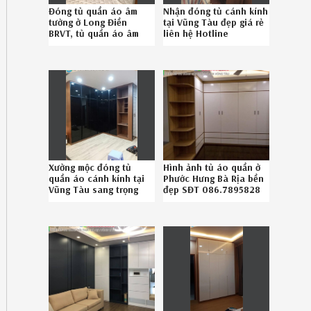
Đóng tủ quần áo âm
Nhận đóng tủ cánh kính
tường ở Long Điền
tại Vũng Tàu đẹp giá rẻ
BRVT, tủ quần áo âm
liên hệ Hotline
tường hiện đại Long
086.7895828
Điền BRVT uy tín SĐT
08.6789.5828
Xưởng mộc đóng tủ
Hình ảnh tủ áo quần ở
quần áo cánh kính tại
Phước Hưng Bà Rịa bền
Vũng Tàu sang trọng
đẹp SĐT 086.7895828
liên hệ 086.789.5828