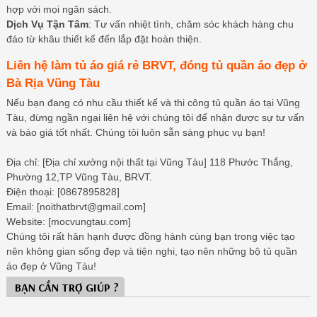
hợp với mọi ngân sách.
Dịch Vụ Tận Tâm
: Tư vấn nhiệt tình, chăm sóc khách hàng chu
đáo từ khâu thiết kế đến lắp đặt hoàn thiện.
Liên hệ làm tủ áo giá rẻ BRVT, đóng tủ quần áo đẹp ở
Bà Rịa Vũng Tàu
Nếu bạn đang có nhu cầu thiết kế và thi công tủ quần áo tại Vũng
Tàu, đừng ngần ngại liên hệ với chúng tôi để nhận được sự tư vấn
và báo giá tốt nhất. Chúng tôi luôn sẵn sàng phục vụ bạn!
Địa chỉ: [Địa chỉ xưởng nội thất tại Vũng Tàu] 118 Phước Thắng,
Phường 12,TP Vũng Tàu, BRVT.
Điện thoại: [0867895828]
Email: [noithatbrvt@gmail.com]
Website: [mocvungtau.com]
Chúng tôi rất hân hạnh được đồng hành cùng bạn trong việc tạo
nên không gian sống đẹp và tiện nghi, tạo nên những bộ tủ quần
áo đẹp ở Vũng Tàu!
BẠN CẦN TRỢ GIÚP ?