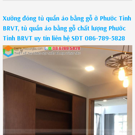
Xưởng đóng tủ quần áo bằng gỗ ở Phước Tỉnh
BRVT, tủ quần áo bằng gỗ chất lượng Phước
Tỉnh BRVT uy tín liên hệ SĐT 086-789-5828