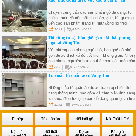
Xưởng gỗ đóng theo yêu cầu ở Vũng Tàu
Chuyên cung cấp các sản phẩm gỗ đa dạng, từ
những món đồ nội thất như bàn, ghế, tủ, giường,
đến các sản phẩm trang trí như đồng hồ treo
tường, tranh treo tường, và các sản phẩm gỗ
1649
01/04/2023
khác.
Thi công tủ kệ, bàn ghế gỗ ở nội thất phòng
ngủ tại Vũng Tàu
Với những căn phòng ngủ nhỏ, bàn ghế gỗ nhỏ
gọn được thiết kế để tiết kiệm không gian. Nhữn
căn phòng ngủ lớn hơn có thể chọn các mẫu bàn
ghế gỗ lớn hơn, giúp tạo ra không gian sống san
839
01/05/2023
trọng hơn
Top mẫu tủ quần áo ở Vũng Tàu
Những mẫu tủ quần áo được trang bị nhiều tính
năng thông minh, bao gồm cả cảm biến ánh sáng
và khóa điện tử, giúp bạn dễ dàng quản lý và lưu
trữ quần áo một cách hiệu quả
1182
04/05/2023
Tủ bếp
Tủ quần áo
Nội thất gỗ
Nội Thất HCM
Nội thất
Nội thất
Dự án
Báo giá