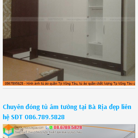
Chuyên đóng tủ âm tường tại Bà Rịa đẹp liên
hệ SĐT 086.789.5828