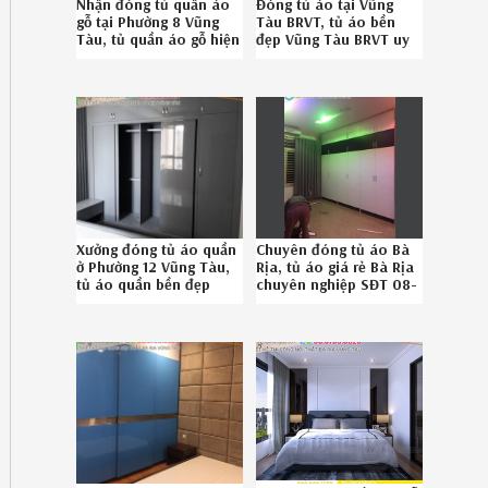
Nhận đóng tủ quần áo
Đóng tủ áo tại Vũng
gỗ tại Phường 8 Vũng
Tàu BRVT, tủ áo bền
Tàu, tủ quần áo gỗ hiện
đẹp Vũng Tàu BRVT uy
đại Phường 8 Vũng Tàu
tín gọi SĐT
chuyên nghiệp liên hệ
086.789.5828
08.678.95.828
Xưởng đóng tủ áo quần
Chuyên đóng tủ áo Bà
ở Phường 12 Vũng Tàu,
Rịa, tủ áo giá rẻ Bà Rịa
tủ áo quần bền đẹp
chuyên nghiệp SĐT 08-
Phường 12 Vũng Tàu uy
6789-5828
tín 08.6789.5828