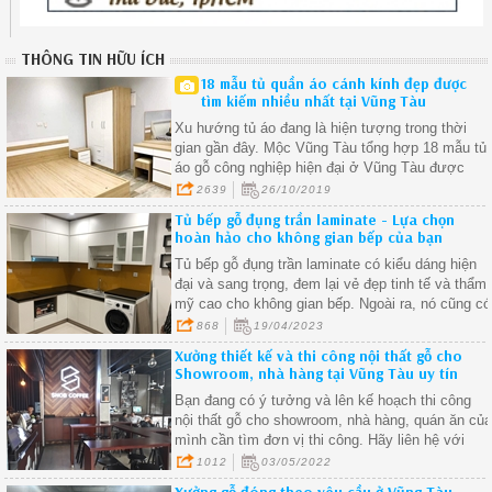
THÔNG TIN HỮU ÍCH
18 mẫu tủ quần áo cánh kính đẹp được
tìm kiếm nhiều nhất tại Vũng Tàu
Xu hướng tủ áo đang là hiện tượng trong thời
gian gần đây. Mộc Vũng Tàu tổng hợp 18 mẫu tủ
áo gỗ công nghiệp hiện đại ở Vũng Tàu được
quan tâm nhất.
2639
26/10/2019
Tủ bếp gỗ đụng trần laminate - Lựa chọn
hoàn hảo cho không gian bếp của bạn
Tủ bếp gỗ đụng trần laminate có kiểu dáng hiện
đại và sang trọng, đem lại vẻ đẹp tinh tế và thẩm
mỹ cao cho không gian bếp. Ngoài ra, nó cũng có
nhiều màu sắc, hoa văn và họa tiết khác nhau,
868
19/04/2023
giúp bạn dễ dàng lựa chọn theo phong cách thiết
Xưởng thiết kế và thi công nội thất gỗ cho
kế nội thất của căn nhà
Showroom, nhà hàng tại Vũng Tàu uy tín
Bạn đang có ý tưởng và lên kế hoạch thi công
nội thất gỗ cho showroom, nhà hàng, quán ăn củ
mình cần tìm đơn vị thi công. Hãy liên hệ với
Mộc Vũng Tàu để được tư vấn và thực hiện ý
1012
03/05/2022
tưởng của mình thành hiện thực.