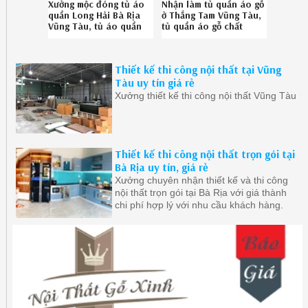
Xưởng mộc đóng tủ áo
Nhận làm tủ quần áo gỗ
quần Long Hải Bà Rịa
ở Thắng Tam Vũng Tàu,
Vũng Tàu, tủ áo quần
tủ quần áo gỗ chất
bền đẹp Long Hải Bà
lượng Thắng Tam Vũng
Rịa Vũng Tàu chuyên
Tàu uy tín gọi SĐT
nghiệp gọi
0867895828
Thiết kế thi công nội thất tại Vũng
086.7895828
Tàu uy tín giá rẻ
Xưởng thiết kế thi công nội thất Vũng Tàu
Thiết kế thi công nội thất trọn gói tại
Bà Rịa uy tín, giá rẻ
Xưởng chuyên nhận thiết kế và thi công
nội thất trọn gói tại Bà Rịa với giá thành
chi phí hợp lý với nhu cầu khách hàng.