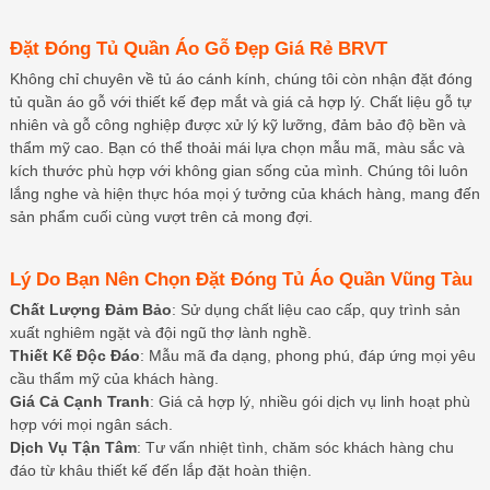
Đặt Đóng Tủ Quần Áo Gỗ Đẹp Giá Rẻ BRVT
Không chỉ chuyên về tủ áo cánh kính, chúng tôi còn nhận đặt đóng
tủ quần áo gỗ với thiết kế đẹp mắt và giá cả hợp lý. Chất liệu gỗ tự
nhiên và gỗ công nghiệp được xử lý kỹ lưỡng, đảm bảo độ bền và
thẩm mỹ cao. Bạn có thể thoải mái lựa chọn mẫu mã, màu sắc và
kích thước phù hợp với không gian sống của mình. Chúng tôi luôn
lắng nghe và hiện thực hóa mọi ý tưởng của khách hàng, mang đến
sản phẩm cuối cùng vượt trên cả mong đợi.
Lý Do Bạn Nên Chọn Đặt Đóng Tủ Áo Quần Vũng Tàu
Chất Lượng Đảm Bảo
: Sử dụng chất liệu cao cấp, quy trình sản
xuất nghiêm ngặt và đội ngũ thợ lành nghề.
Thiết Kế Độc Đáo
: Mẫu mã đa dạng, phong phú, đáp ứng mọi yêu
cầu thẩm mỹ của khách hàng.
Giá Cả Cạnh Tranh
: Giá cả hợp lý, nhiều gói dịch vụ linh hoạt phù
hợp với mọi ngân sách.
Dịch Vụ Tận Tâm
: Tư vấn nhiệt tình, chăm sóc khách hàng chu
đáo từ khâu thiết kế đến lắp đặt hoàn thiện.