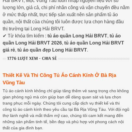
Hải BRVT, Mộc Vũng Tàu luôn nhập nguyên liệu với số
lượng lớn, giá cả, chi phí nhân công và vận chuyển đều nằm
ở mức thấp nhất, trực tiếp sản xuất nên sản phẩm tủ áo
quần, nội thất của chúng tôi luôn được lựa chọn hàng đầu
thị trường tại Long Hải BRVT.
✔ Từ khóa tìm kiếm :
tủ áo quần Long Hải BRVT
,
tủ áo
quần Long Hải BRVT 2026
,
tủ áo quần Long Hải BRVT
giá rẻ
,
tủ áo quần đẹp Long Hải BRVT
.
1776 LƯỢT XEM - CHIA SẺ
Thiết Kế Và Thi Công Tủ Áo Cánh Kính Ở Bà Rịa
Vũng Tàu
Tủ áo cánh kính không chỉ giúp tăng thêm vẻ sang trọng cho không
gian phòng ngủ mà còn giúp bạn dễ dàng quan sát và lựa chọn
trang phục mỗi ngày. Chúng tôi cung cấp dịch vụ thiết kế và thi
công tủ áo cánh kính theo yêu cầu tại Bà Rịa Vũng Tàu. Với đội ngũ
thợ lành nghề và mắt thẩm mỹ cao, chúng tôi cam kết mang đến
những sản phẩm tinh tế, bền đẹp và phù hợp với phong cách nội
thất của gia đình bạn.