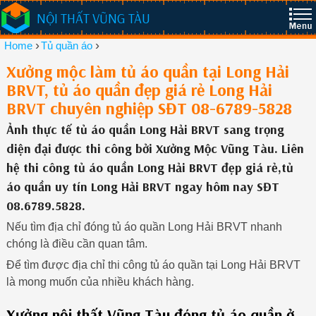
NỘI THẤT VŨNG TÀU
›
›
Home
Tủ quần áo
Xưởng mộc làm tủ áo quần tại Long Hải
BRVT, tủ áo quần đẹp giá rẻ Long Hải
BRVT chuyên nghiệp SĐT 08-6789-5828
Ảnh thực tế tủ áo quần Long Hải BRVT sang trọng
diện đại được thi công bởi Xưởng Mộc Vũng Tàu. Liên
hệ thi công tủ áo quần Long Hải BRVT đẹp giá rẻ,tủ
áo quần uy tín Long Hải BRVT ngay hôm nay SĐT
08.6789.5828.
Nếu tìm địa chỉ đóng tủ áo quần Long Hải BRVT nhanh
chóng là điều cần quan tâm.
Để tìm được địa chỉ thi công tủ áo quần tại Long Hải BRVT
là mong muốn của nhiều khách hàng.
Xưởng nội thất Vũng Tàu đóng tủ áo quần ở