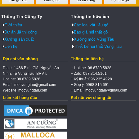
trọn gói AZ
chung cư
đã thi công
nội thất gỗ
Thông Tin Công Ty
Thông tin hữu ích
Giới thiệu
Các loại vật liệu gỗ
Dự án đã thi công
Báo giá nội thất gỗ
Xưởng sản xuất
Xưởng mộc Vũng Tàu
Liên hệ
Thiết kế nội thất Vũng Tàu
Địa chỉ văn phòng
Thông tin liên hệ
Địa chỉ: 466 Bình Giã, Nguyễn An
+ Hotline: 08.6789.5828
Ninh, Tp Vũng Tàu, BRVT.
+ Zalo: 097.314.5161
Hotline: 08.6789.5828
+ Kỹ thuật:096.235.4928
Email: mocvungtau@gmail.com
+ Góp ý: 0968.815.691
Website: mocvungtau.com
+ Email: mocvungtau@gmail.com
Liên kết hàng đầu
Kết nối với chúng tôi