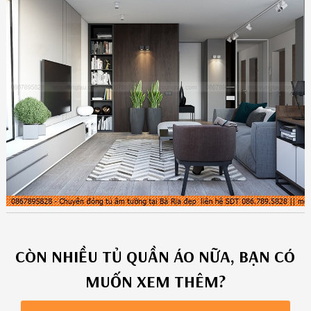
CÒN NHIỀU
TỦ QUẦN ÁO
NỮA, BẠN CÓ
MUỐN XEM THÊM?