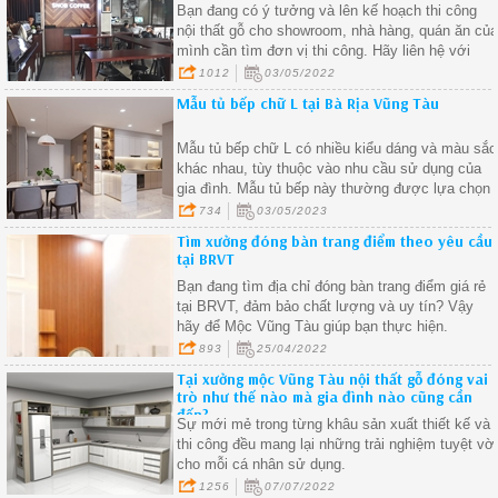
Bạn đang có ý tưởng và lên kế hoạch thi công
nội thất gỗ cho showroom, nhà hàng, quán ăn củ
mình cần tìm đơn vị thi công. Hãy liên hệ với
Mộc Vũng Tàu để được tư vấn và thực hiện ý
1012
03/05/2022
tưởng của mình thành hiện thực.
Mẫu tủ bếp chữ L tại Bà Rịa Vũng Tàu
Mẫu tủ bếp chữ L có nhiều kiểu dáng và màu sắc
khác nhau, tùy thuộc vào nhu cầu sử dụng của
gia đình. Mẫu tủ bếp này thường được lựa chọn
bởi tính tiện dụng và tiết kiệm diện tích
734
03/05/2023
Tìm xưởng đóng bàn trang điểm theo yêu cầu
tại BRVT
Bạn đang tìm địa chỉ đóng bàn trang điểm giá rẻ
tại BRVT, đảm bảo chất lượng và uy tín? Vậy
hãy để Mộc Vũng Tàu giúp bạn thực hiện.
893
25/04/2022
Tại xưởng mộc Vũng Tàu nội thất gỗ đóng vai
trò như thế nào mà gia đình nào cũng cần
đến?
Sự mới mẻ trong từng khâu sản xuất thiết kế và
thi công đều mang lại những trải nghiệm tuyệt vờ
cho mỗi cá nhân sử dụng.
1256
07/07/2022