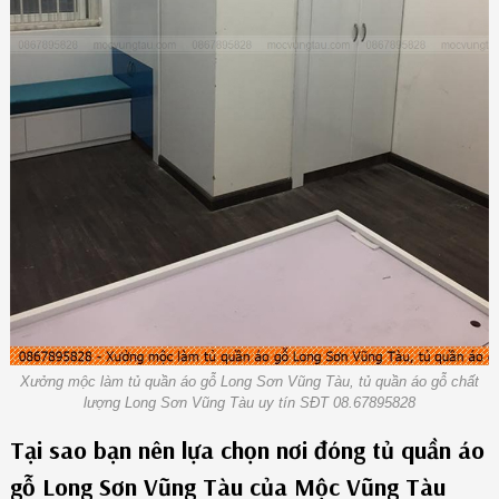
Xưởng mộc làm tủ quần áo gỗ Long Sơn Vũng Tàu, tủ quần áo gỗ chất
lượng Long Sơn Vũng Tàu uy tín SĐT 08.67895828
Tại sao bạn nên lựa chọn nơi đóng tủ quần áo
gỗ Long Sơn Vũng Tàu của Mộc Vũng Tàu