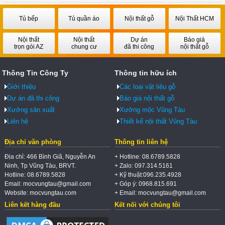
Tủ bếp
Tủ quần áo
Nội thất gỗ
Nội Thất HCM
Nội thất
Nội thất
Dự án
Báo giá
trọn gói AZ
chung cư
đã thi công
nội thất gỗ
Thông Tin Công Ty
Thông tin hữu ích
Giới thiệu
Các loại vật liệu gỗ
Dự án đã thi công
Báo giá nội thất gỗ
Xưởng sản xuất
Xưởng mộc Vũng Tàu
Liên hệ
Thiết kế nội thất Vũng Tàu
Địa chỉ văn phòng
Thông tin liên hệ
Địa chỉ: 466 Bình Giã, Nguyễn An
+ Hotline: 08.6789.5828
Ninh, Tp Vũng Tàu, BRVT.
+ Zalo: 097.314.5161
Hotline: 08.6789.5828
+ Kỹ thuật:096.235.4928
Email: mocvungtau@gmail.com
+ Góp ý: 0968.815.691
Website: mocvungtau.com
+ Email: mocvungtau@gmail.com
Liên kết hàng đầu
Kết nối với chúng tôi