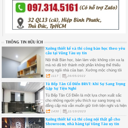
THÔNG TIN HỮU ÍCH
Xưởng thiết kế và thi công bàn học theo yêu
cầu tại Vũng Tàu uy tín
Nội thất Bàn học, bàn làm việc không còn xa lạ
mà nó đã trở thành một phần không thể thiếu
trong ngôi nhà của bạn. Xưởng mộc chúng tôi
chuyên nhận thiết kế và thi công bàn học, bàn
1117
26/05/2022
làm việc theo yêu cầu tại Vũng Tàu.
Tủ Bếp Tân Cổ Điển BRVT: Khi Sự Sang Trọng
Gặp Sự Tiện Nghi
Tủ Bếp Tân Cổ Điển là một lựa chọn xuất sắc
cho những người yêu thích sự sang trọng và
đẳng cấp mà vẫn muốn giữ tính tiện nghi và hiện
đại trong ngôi nhà của họ.
1430
11/10/2023
Xưởng thiết kế và thi công nội thất gỗ cho
Showroom, nhà hàng tại Vũng Tàu uy tín