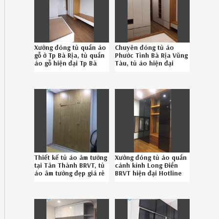
Xưởng đóng tủ quần áo
Chuyên đóng tủ áo
gỗ ở Tp Bà Rịa, tủ quần
Phước Tỉnh Bà Rịa Vũng
áo gỗ hiện đại Tp Bà
Tàu, tủ áo hiện đại
Rịa uy tín gọi
Phước Tỉnh Bà Rịa Vũng
08.67895828
Tàu chuyên nghiệp
08.678.95.828
Thiết kế tủ áo âm tường
Xưởng đóng tủ áo quần
tại Tân Thành BRVT, tủ
cánh kính Long Điền
áo âm tường đẹp giá rẻ
BRVT hiện đại Hotline
Tân Thành BRVT uy tín
08-6789-5828
Hotline 0867895828