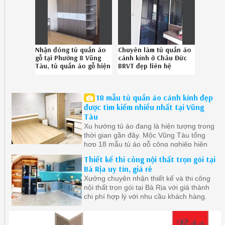
Nhận đóng tủ quần áo
Chuyên làm tủ quần áo
gỗ tại Phường 8 Vũng
cánh kính ở Châu Đức
Tàu, tủ quần áo gỗ hiện
BRVT đẹp liên hệ
đại Phường 8 Vũng Tàu
Hotline 08-6789-5828
chuyên nghiệp liên hệ
08.678.95.828
18 mẫu tủ quần áo cánh kính đẹp
được tìm kiếm nhiều nhất tại Vũng
Tàu
Xu hướng tủ áo đang là hiện tượng trong
thời gian gần đây. Mộc Vũng Tàu tổng
hợp 18 mẫu tủ áo gỗ công nghiệp hiện
đại ở Vũng Tàu được quan tâm nhất.
Thiết kế thi công nội thất trọn gói tại
Bà Rịa uy tín, giá rẻ
Xưởng chuyên nhận thiết kế và thi công
nội thất trọn gói tại Bà Rịa với giá thành
chi phí hợp lý với nhu cầu khách hàng.