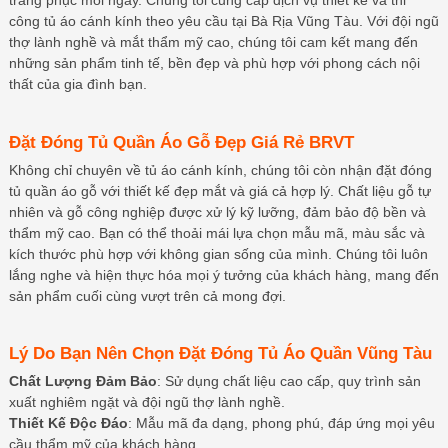
trang phục mỗi ngày. Chúng tôi cung cấp dịch vụ thiết kế và thi
công tủ áo cánh kính theo yêu cầu tại Bà Rịa Vũng Tàu. Với đội ngũ
thợ lành nghề và mắt thẩm mỹ cao, chúng tôi cam kết mang đến
những sản phẩm tinh tế, bền đẹp và phù hợp với phong cách nội
thất của gia đình bạn.
Đặt Đóng Tủ Quần Áo Gỗ Đẹp Giá Rẻ BRVT
Không chỉ chuyên về tủ áo cánh kính, chúng tôi còn nhận đặt đóng
tủ quần áo gỗ với thiết kế đẹp mắt và giá cả hợp lý. Chất liệu gỗ tự
nhiên và gỗ công nghiệp được xử lý kỹ lưỡng, đảm bảo độ bền và
thẩm mỹ cao. Bạn có thể thoải mái lựa chọn mẫu mã, màu sắc và
kích thước phù hợp với không gian sống của mình. Chúng tôi luôn
lắng nghe và hiện thực hóa mọi ý tưởng của khách hàng, mang đến
sản phẩm cuối cùng vượt trên cả mong đợi.
Lý Do Bạn Nên Chọn Đặt Đóng Tủ Áo Quần Vũng Tàu
Chất Lượng Đảm Bảo
: Sử dụng chất liệu cao cấp, quy trình sản
xuất nghiêm ngặt và đội ngũ thợ lành nghề.
Thiết Kế Độc Đáo
: Mẫu mã đa dạng, phong phú, đáp ứng mọi yêu
cầu thẩm mỹ của khách hàng.