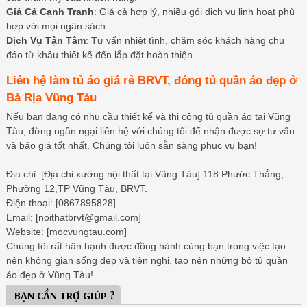
Giá Cả Cạnh Tranh
: Giá cả hợp lý, nhiều gói dịch vụ linh hoạt phù
hợp với mọi ngân sách.
Dịch Vụ Tận Tâm
: Tư vấn nhiệt tình, chăm sóc khách hàng chu
đáo từ khâu thiết kế đến lắp đặt hoàn thiện.
Liên hệ làm tủ áo giá rẻ BRVT, đóng tủ quần áo đẹp ở
Bà Rịa Vũng Tàu
Nếu bạn đang có nhu cầu thiết kế và thi công tủ quần áo tại Vũng
Tàu, đừng ngần ngại liên hệ với chúng tôi để nhận được sự tư vấn
và báo giá tốt nhất. Chúng tôi luôn sẵn sàng phục vụ bạn!
Địa chỉ: [Địa chỉ xưởng nội thất tại Vũng Tàu] 118 Phước Thắng,
Phường 12,TP Vũng Tàu, BRVT.
Điện thoại: [0867895828]
Email: [noithatbrvt@gmail.com]
Website: [mocvungtau.com]
Chúng tôi rất hân hạnh được đồng hành cùng bạn trong việc tạo
nên không gian sống đẹp và tiện nghi, tạo nên những bộ tủ quần
áo đẹp ở Vũng Tàu!
BẠN CẦN TRỢ GIÚP ?