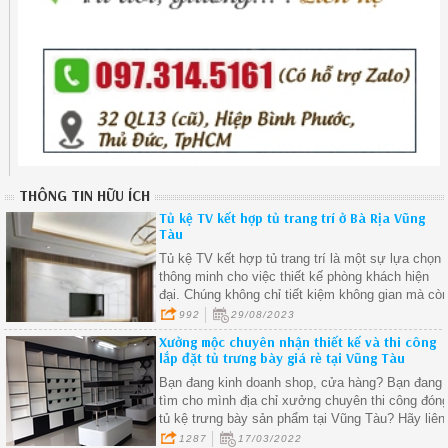
THÔNG TIN HỮU ÍCH
Tủ kệ TV kết hợp tủ trang trí ở Bà Rịa Vũng
Tàu
Tủ kệ TV kết hợp tủ trang trí là một sự lựa chọn
thông minh cho việc thiết kế phòng khách hiện
đại. Chúng không chỉ tiết kiệm không gian mà cò
tạo điểm nhấn thẩm mỹ và cung cấp sự tiện lợi
992
29/08/2023
trong việc lưu trữ
Xưởng mộc chuyên nhận thiết kế và thi công
lắp đặt tủ trưng bày giá rẻ tại Vũng Tàu
Bạn đang kinh doanh shop, cửa hàng? Bạn đang
tìm cho mình địa chỉ xưởng chuyên thi công đón
tủ kệ trưng bày sản phẩm tại Vũng Tàu? Hãy liên
hệ với Xưởng Mộc Vũng Tàu ngay để nhận đượ
1287
17/03/2022