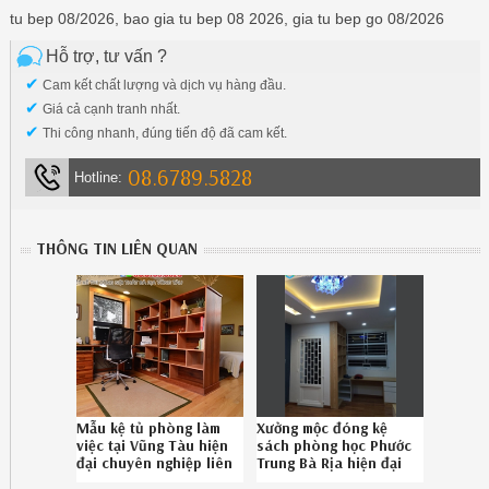
tu bep 08/2026, bao gia tu bep 08 2026, gia tu bep go 08/2026
Hỗ trợ, tư vấn ?
✔
Cam kết chất lượng và dịch vụ hàng đầu.
✔
Giá cả cạnh tranh nhất.
✔
Thi công nhanh, đúng tiến độ đã cam kết.
08.6789.5828
Hotline:
THÔNG TIN LIÊN QUAN
Mẫu kệ tủ phòng làm
Xưởng mộc đóng kệ
việc tại Vũng Tàu hiện
sách phòng học Phước
đại chuyên nghiệp liên
Trung Bà Rịa hiện đại
hệ 086789.5828
uy tín Hotline