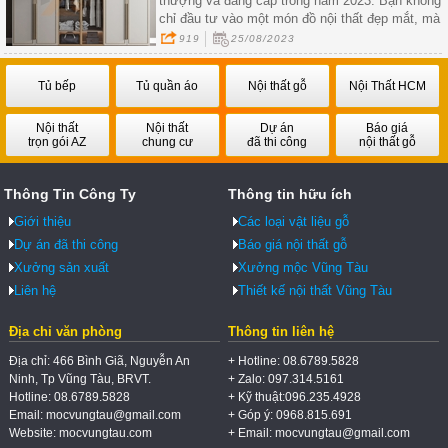
thượng và đẳng cấp trong năm 2023. Bạn không
chỉ đầu tư vào một món đồ nội thất đẹp mắt, mà
còn vào sự tiện ích và giá trị lâu dài cho ngôi nhà
919
25/08/2023
của mình
Tủ bếp
Tủ quần áo
Nội thất gỗ
Nội Thất HCM
Nội thất
Nội thất
Dự án
Báo giá
trọn gói AZ
chung cư
đã thi công
nội thất gỗ
Thông Tin Công Ty
Thông tin hữu ích
Giới thiệu
Các loại vật liệu gỗ
Dự án đã thi công
Báo giá nội thất gỗ
Xưởng sản xuất
Xưởng mộc Vũng Tàu
Liên hệ
Thiết kế nội thất Vũng Tàu
Địa chỉ văn phòng
Thông tin liên hệ
Địa chỉ: 466 Bình Giã, Nguyễn An
+ Hotline: 08.6789.5828
Ninh, Tp Vũng Tàu, BRVT.
+ Zalo: 097.314.5161
Hotline: 08.6789.5828
+ Kỹ thuật:096.235.4928
Email: mocvungtau@gmail.com
+ Góp ý: 0968.815.691
Website: mocvungtau.com
+ Email: mocvungtau@gmail.com