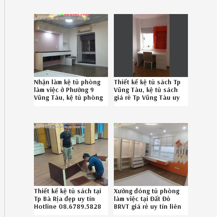
08.6789.5828
Nhận làm kệ tủ phòng
Thiết kế kệ tủ sách Tp
làm việc ở Phường 9
Vũng Tàu, kệ tủ sách
Vũng Tàu, kệ tủ phòng
giá rẻ Tp Vũng Tàu uy
làm việc bền đẹp
tín 08.6789.5828
Phường 9 Vũng Tàu
chuyên nghiệp
08.6789.5828
Thiết kế kệ tủ sách tại
Xưởng đóng tủ phòng
Tp Bà Rịa đẹp uy tín
làm việc tại Đất Đỏ
Hotline 08.6789.5828
BRVT giá rẻ uy tín liên
hệ SĐT 086789.5828