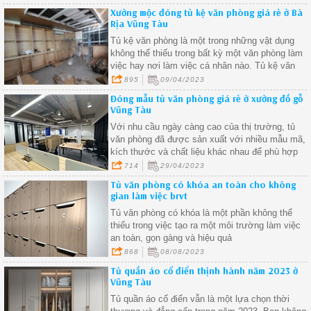
những ưu đãi tôt nhất.
Xưởng mộc đóng tủ kệ văn phòng giá rẻ ở Bà
Rịa Vũng Tàu
Tủ kệ văn phòng là một trong những vật dụng
không thể thiếu trong bất kỳ một văn phòng làm
việc hay nơi làm việc cá nhân nào. Tủ kệ văn
phòng giúp cho việc tổ chức và lưu trữ tài liệu tr
895
09/04/2023
nên dễ dàng hơn, giúp cho không gian làm việc
Đóng mẫu tủ văn phòng giá rẻ ở xưởng đồ gỗ
trở nên gọn gàng và ngăn nắp hơn
Vũng Tàu
Với nhu cầu ngày càng cao của thị trường, tủ
văn phòng đã được sản xuất với nhiều mẫu mã,
kích thước và chất liệu khác nhau để phù hợp
với nhu cầu của từng khách hàng
714
29/04/2023
Tủ văn phòng có khóa an toàn cho không
gian làm việc brvt
Tủ văn phòng có khóa là một phần không thể
thiếu trong việc tạo ra một môi trường làm việc
an toàn, gọn gàng và hiệu quả
868
08/08/2023
Tủ quần áo cổ điển thịnh hành năm 2023 ở
Vũng Tàu
Tủ quần áo cổ điển vẫn là một lựa chọn thời