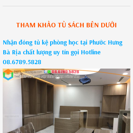
THAM KHẢO
TỦ SÁCH
BÊN DƯỚI
Nhận đóng tủ kệ phòng học tại Phước Hưng
Bà Rịa chất lượng uy tín gọi Hotline
08.6789.5828