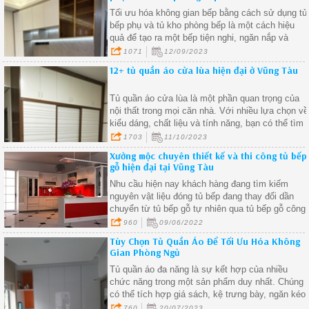
Tối ưu hóa không gian bếp bằng cách sử dụng tủ
bếp phụ và tủ kho phòng bếp là một cách hiệu
quả để tạo ra một bếp tiện nghi, ngăn nắp và
thẩm mỹ.
1071
12/09/2023
12+ tủ quần áo cửa lùa hiện đại ở Vũng Tàu
Tủ quần áo cửa lùa là một phần quan trọng của
nội thất trong mọi căn nhà. Với nhiều lựa chọn về
kiểu dáng, chất liệu và tính năng, bạn có thể tìm
một mẫu tủ quần áo cửa lùa phù hợp với nhu cầ
1703
11/10/2023
và sở thích của bạn.
Xưởng mộc chuyên thiết kế và thi công tủ bếp
gỗ hiện đại tại Vũng Tàu
Nhu cầu hiện nay khách hàng đang tìm kiếm
nguyên vật liệu đóng tủ bếp đang thay đổi dần
chuyển từ tủ bếp gỗ tự nhiên qua tủ bếp gỗ công
nghiệp để giải quyết khâu mối mọt, cong vênh,
960
09/06/2022
ẩm ướt nơi góc bếp do thời gian sử dụng. Bên
Tùy Chọn Tủ Quần Áo Để Tối Ưu Hóa Không
cạnh đó gỗ công nghiệp cũng được đánh giá là
Gian Phòng Ngủ
khá bền và dặt biệt giá thành rẻ hơn gỗ tự nhiên.
Tủ quần áo đa năng là sự kết hợp của nhiều
chức năng trong một sản phẩm duy nhất. Chúng
có thể tích hợp giá sách, kệ trưng bày, ngăn kéo,
và không gian để giày dép, giúp bạn tiết kiệm
760
20/07/2023