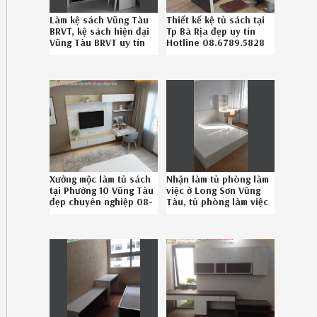
Làm kệ sách Vũng Tàu
Thiết kế kệ tủ sách tại
BRVT, kệ sách hiện đại
Tp Bà Rịa đẹp uy tín
Vũng Tàu BRVT uy tín
Hotline 08.6789.5828
gọi Hotline
086.789.5828
Xưởng mộc làm tủ sách
Nhận làm tủ phòng làm
tại Phường 10 Vũng Tàu
việc ở Long Sơn Vũng
đẹp chuyên nghiệp 08-
Tàu, tủ phòng làm việc
6789-5828
đẹp giá rẻ Long Sơn
Vũng Tàu uy tín liên hệ
08.6789.5828