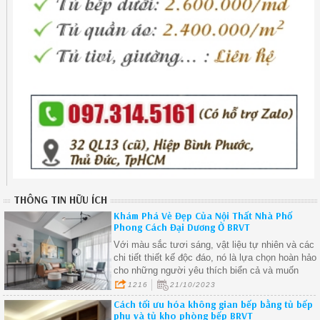
THÔNG TIN HỮU ÍCH
Khám Phá Vẻ Đẹp Của Nội Thất Nhà Phố
Phong Cách Đại Dương Ở BRVT
Với màu sắc tươi sáng, vật liệu tự nhiên và các
chi tiết thiết kế độc đáo, nó là lựa chọn hoàn hảo
cho những người yêu thích biển cả và muốn
mang vẻ đẹp của biển vào ngôi nhà của họ.
1216
21/10/2023
Cách tối ưu hóa không gian bếp bằng tủ bếp
phụ và tủ kho phòng bếp BRVT