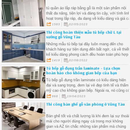
tủ quần áo lắp ráp bằng gỗ là một sản phẩm nội
thất đa năng, tiện lợi và đáng tin cậy, với tính lin
hoạt trong lắp ráp, đa dạng về kiểu dáng và giá c
phải chăng, tủ quần áo lắp ráp bằng gỗ đã trở
1583
02/05/2023
thành sự lựa chọn hàng đầu của nhiều gia đình
Thi công hoàn thiện mẫu tủ bếp chữ L tại
trong việc trang trí không gian sống của mình
xưởng gỗ Vũng Tàu
Những mẫu tủ bếp tại đây luôn mang đến cho
khách hàng sự tiện dụng đến bất ngờ, cả về thiết
kế kiểu dáng phong cách đều hoàn toàn phù hợp
tương thích với không gian căn bếp và sở thích
1419
02/08/2022
của gia chủ.
Tủ bếp gỗ đụng trần laminate - Lựa chọn
hoàn hảo cho không gian bếp của bạn
Tủ bếp gỗ đụng trần laminate có kiểu dáng hiện
đại và sang trọng, đem lại vẻ đẹp tinh tế và thẩm
mỹ cao cho không gian bếp. Ngoài ra, nó cũng có
nhiều màu sắc, hoa văn và họa tiết khác nhau,
868
19/04/2023
giúp bạn dễ dàng lựa chọn theo phong cách thiết
Thi công bàn ghế gỗ văn phòng ở Vũng Tàu
kế nội thất của căn nhà
Bàn ghế tốt và chất lượng là khi đem lại sự thoải
mái cho người dùng ngay cả trong mọi không
gian và AZ tin chắc những sản phẩm mà chúng