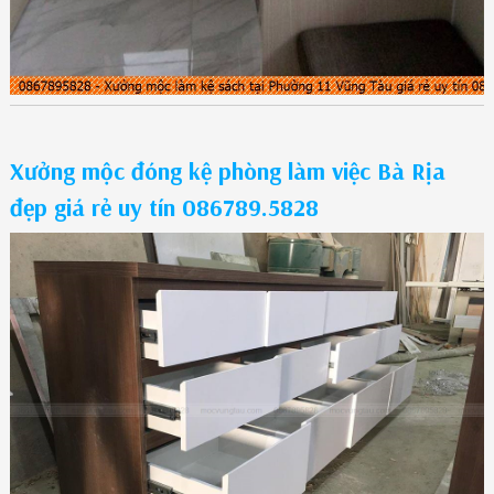
Xưởng mộc đóng kệ phòng làm việc Bà Rịa
đẹp giá rẻ uy tín 086789.5828