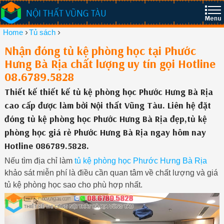
NỘI THẤT VŨNG TÀU
›
›
Home
Tủ sách
Nhận đóng tủ kệ phòng học tại Phước
Hưng Bà Rịa chất lượng uy tín gọi Hotline
08.6789.5828
Thiết kế thiết kế tủ kệ phòng học Phước Hưng Bà Rịa
cao cấp được làm bởi Nội thất Vũng Tàu. Liên hệ đặt
đóng tủ kệ phòng học Phước Hưng Bà Rịa đẹp,tủ kệ
phòng học giá rẻ Phước Hưng Bà Rịa ngay hôm nay
Hotline 086789.5828.
Nếu tìm địa chỉ làm
tủ kệ phòng học Phước Hưng Bà Rịa
khảo sát miễn phí là điều cần quan tâm về chất lượng và giá
tủ kệ phòng học sao cho phù hợp nhất.