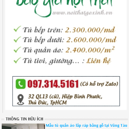
THÔNG TIN HỮU ÍCH
Mẫu tủ quần áo lắp ráp bằng gỗ tại Vũng Tàu