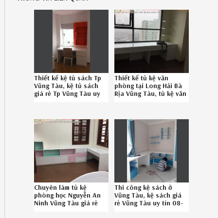
Thiết kế kệ tủ sách Tp
Thiết kế tủ kệ văn
Vũng Tàu, kệ tủ sách
phòng tại Long Hải Bà
giá rẻ Tp Vũng Tàu uy
Rịa Vũng Tàu, tủ kệ văn
tín 08.6789.5828
phòng chất lượng Long
Hải Bà Rịa Vũng Tàu uy
tín liên hệ Hotline
086789.5828
Chuyên làm tủ kệ
Thi công kệ sách ở
phòng học Nguyễn An
Vũng Tàu, kệ sách giá
Ninh Vũng Tàu giá rẻ
rẻ Vũng Tàu uy tín 08-
chuyên nghiệp SĐT
6789-5828