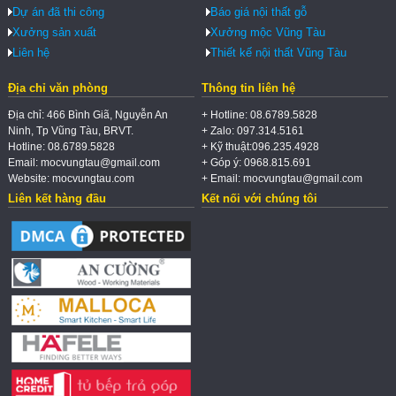
Dự án đã thi công
Báo giá nội thất gỗ
Xưởng sản xuất
Xưởng mộc Vũng Tàu
Liên hệ
Thiết kế nội thất Vũng Tàu
Địa chỉ văn phòng
Thông tin liên hệ
Địa chỉ: 466 Bình Giã, Nguyễn An
+ Hotline: 08.6789.5828
Ninh, Tp Vũng Tàu, BRVT.
+ Zalo: 097.314.5161
Hotline: 08.6789.5828
+ Kỹ thuật:096.235.4928
Email: mocvungtau@gmail.com
+ Góp ý: 0968.815.691
Website: mocvungtau.com
+ Email: mocvungtau@gmail.com
Liên kết hàng đầu
Kết nối với chúng tôi