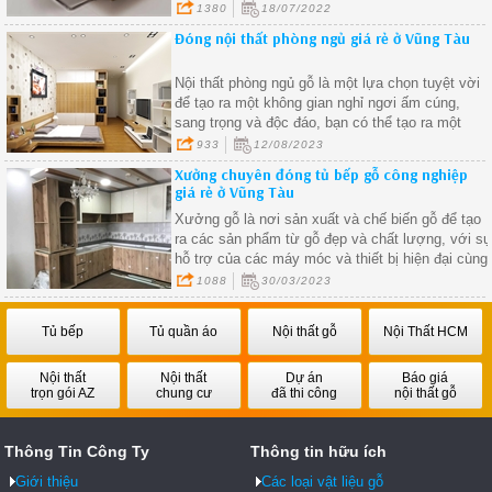
tôi mang lại sẽ không làm bạn thất vọng
1380
18/07/2022
Đóng nội thất phòng ngủ giá rẻ ở Vũng Tàu
Nội thất phòng ngủ gỗ là một lựa chọn tuyệt vời
để tạo ra một không gian nghỉ ngơi ấm cúng,
sang trọng và độc đáo, bạn có thể tạo ra một
không gian phòng ngủ thú vị và phản ánh cá tính
933
12/08/2023
riêng của bạn.
Xưởng chuyên đóng tủ bếp gỗ công nghiệp
giá rẻ ở Vũng Tàu
Xưởng gỗ là nơi sản xuất và chế biến gỗ để tạo
ra các sản phẩm từ gỗ đẹp và chất lượng, với s
hỗ trợ của các máy móc và thiết bị hiện đại cùng
với sự chuyên nghiệp và tay nghề cao của các
1088
30/03/2023
nhân viên làm việc trong xưởng.
Tủ bếp
Tủ quần áo
Nội thất gỗ
Nội Thất HCM
Nội thất
Nội thất
Dự án
Báo giá
trọn gói AZ
chung cư
đã thi công
nội thất gỗ
Thông Tin Công Ty
Thông tin hữu ích
Giới thiệu
Các loại vật liệu gỗ