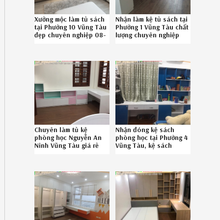
Xưởng mộc làm tủ sách
Nhận làm kệ tủ sách tại
tại Phường 10 Vũng Tàu
Phường 1 Vũng Tàu chất
đẹp chuyên nghiệp 08-
lượng chuyên nghiệp
6789-5828
gọi 086.789.5828
Chuyên làm tủ kệ
Nhận đóng kệ sách
phòng học Nguyễn An
phòng học tại Phường 4
Ninh Vũng Tàu giá rẻ
Vũng Tàu, kệ sách
chuyên nghiệp SĐT
phòng học giá rẻ
08.6789.5828
Phường 4 Vũng Tàu uy
tín gọi Hotline
086.789.5828