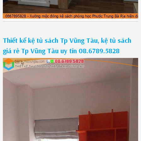
Thiết kế kệ tủ sách Tp Vũng Tàu, kệ tủ sách
giá rẻ Tp Vũng Tàu uy tín 08.6789.5828