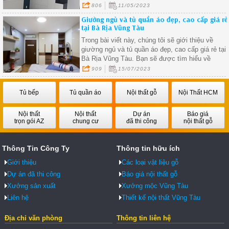
chọn một mẫu tủ phù hợp với không gian hiện có
806
11/05/2023
tránh việc mua sai kích thước và lãng phí không
Giường ngủ và tủ quần áo đẹp, cao cấp giá rẻ
gian
tại Bà Rịa Vũng Tàu
Trong bài viết này, chúng tôi sẽ giới thiệu về
giường ngủ và tủ quần áo đẹp, cao cấp giá rẻ tại
Bà Rịa Vũng Tàu. Bạn sẽ được tìm hiểu về
những lợi ích của việc chọn lựa những sản phẩm
909
15/07/2023
chất lượng, thiết kế đẹp và đáng giá về giá cả
trong việc trang trí không gian sống của mình.
Tủ bếp
Tủ quần áo
Nội thất gỗ
Nội Thất HCM
Nội thất
Nội thất
Dự án
Báo giá
trọn gói AZ
chung cư
đã thi công
nội thất gỗ
Thông Tin Công Ty
Thông tin hữu ích
Giới thiệu
Các loại vật liệu gỗ
Dự án đã thi công
Báo giá nội thất gỗ
Xưởng sản xuất
Xưởng mộc Vũng Tàu
Liên hệ
Thiết kế nội thất Vũng Tàu
Địa chỉ văn phòng
Thông tin liên hệ