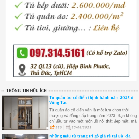
THÔNG TIN HỮU ÍCH
Tủ quần áo cổ điển thịnh hành năm 2023 ở
Vũng Tàu
Tủ quần áo cổ điển vẫn là một lựa chọn thời
thượng và đẳng cấp trong năm 2023. Bạn không
chỉ đầu tư vào một món đồ nội thất đẹp mắt, mà
còn vào sự tiện ích và giá trị lâu dài cho ngôi nhà
920
25/08/2023
của mình
Những mẫu tủ trang trí gỗ giá rẻ tại Bà Rịa