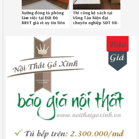
Xưởng đóng tủ phòng
Thi công kệ sách tại
làm việc tại Đất Đỏ
Vũng Tàu hiện đại
BRVT giá rẻ uy tín liên
chuyên nghiệp SĐT 08-
hệ SĐT 086789.5828
6789-5828