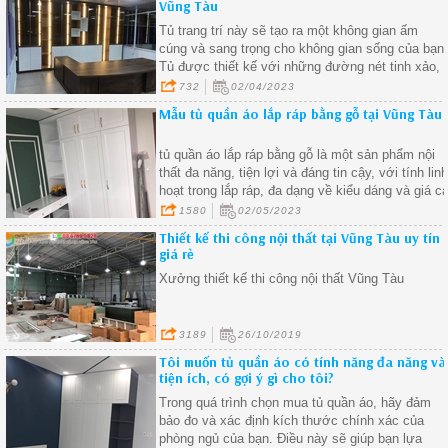
Vũng Tàu
Tủ trang trí này sẽ tạo ra một không gian ấm
cúng và sang trọng cho không gian sống của bạn
Tủ được thiết kế với những đường nét tinh xảo,
phù hợp với mọi phong cách trang trí nội thất.
732
02/04/2023
Mẫu tủ quần áo lắp ráp bằng gỗ tại Vũng Tàu
tủ quần áo lắp ráp bằng gỗ là một sản phẩm nội
thất đa năng, tiện lợi và đáng tin cậy, với tính lin
hoạt trong lắp ráp, đa dạng về kiểu dáng và giá c
phải chăng, tủ quần áo lắp ráp bằng gỗ đã trở
1580
02/05/2023
thành sự lựa chọn hàng đầu của nhiều gia đình
Thiết kế thi công nội thất tại Vũng Tàu uy tín
trong việc trang trí không gian sống của mình
giá rẻ
Xưởng thiết kế thi công nội thất Vũng Tàu
3189
26/10/2019
Tôi muốn tủ quần áo có tính năng đa năng và
tiện ích, có gợi ý gì cho tôi?
Trong quá trình chọn mua tủ quần áo, hãy đảm
bảo đo và xác định kích thước chính xác của
phòng ngủ của bạn. Điều này sẽ giúp bạn lựa