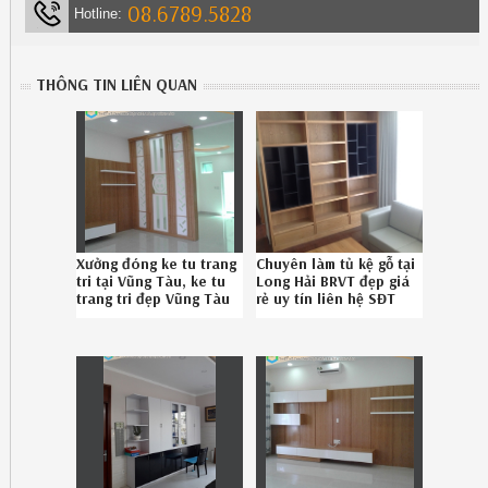
08.6789.5828
Hotline:
THÔNG TIN LIÊN QUAN
Xưởng đóng ke tu trang
Chuyên làm tủ kệ gỗ tại
tri tại Vũng Tàu, ke tu
Long Hải BRVT đẹp giá
trang tri đẹp Vũng Tàu
rẻ uy tín liên hệ SĐT
uy tín liên hệ SĐT
086.789.5828
08.6789.5828