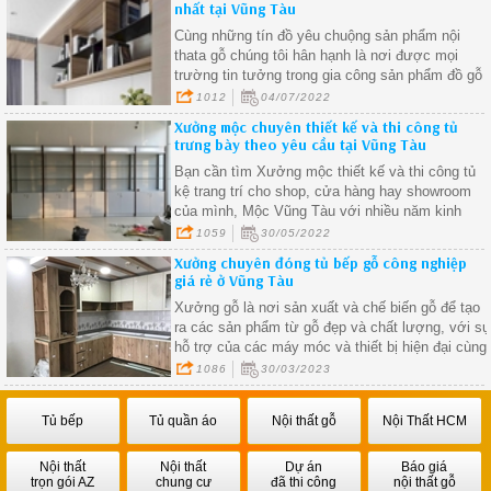
nhất tại Vũng Tàu
Cùng những tín đồ yêu chuộng sản phẩm nội
thata gỗ chúng tôi hân hạnh là nơi được mọi
trường tin tưởng trong gia công sản phẩm đồ gỗ
1012
04/07/2022
Xưởng mộc chuyên thiết kế và thi công tủ
trưng bày theo yêu cầu tại Vũng Tàu
Bạn cần tìm Xưởng mộc thiết kế và thi công tủ
kệ trang trí cho shop, cửa hàng hay showroom
của mình, Mộc Vũng Tàu với nhiều năm kinh
nghiệm uy tín trong lĩnh vực thi công nội thất
1059
30/05/2022
trưng bày dành cho cửa hàng, showroom của qu
Xưởng chuyên đóng tủ bếp gỗ công nghiệp
khách hàng, hãy liên hệ với chúng tôi để nhận
giá rẻ ở Vũng Tàu
được những ưu đãi tốt nhất.
Xưởng gỗ là nơi sản xuất và chế biến gỗ để tạo
ra các sản phẩm từ gỗ đẹp và chất lượng, với s
hỗ trợ của các máy móc và thiết bị hiện đại cùng
với sự chuyên nghiệp và tay nghề cao của các
1086
30/03/2023
nhân viên làm việc trong xưởng.
Tủ bếp
Tủ quần áo
Nội thất gỗ
Nội Thất HCM
Nội thất
Nội thất
Dự án
Báo giá
trọn gói AZ
chung cư
đã thi công
nội thất gỗ