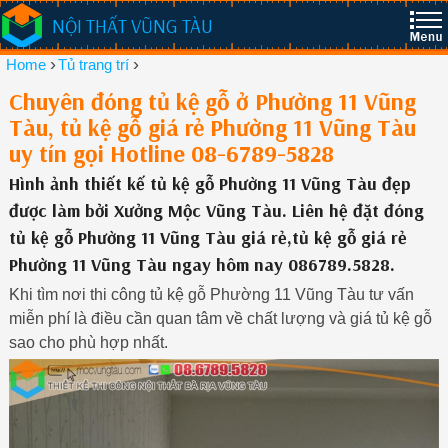
NỘI THẤT VŨNG TÀU
›
›
Home
Tủ trang trí
Chuyên đóng tủ kệ gỗ ở Phường 11 Vũng
Tàu, tủ kệ gỗ giá rẻ Phường 11 Vũng Tàu
uy tín gọi Hotline 08-6789-5828
Hình ảnh thiết kế tủ kệ gỗ Phường 11 Vũng Tàu đẹp
được làm bởi Xưởng Mộc Vũng Tàu. Liên hệ đặt đóng
tủ kệ gỗ Phường 11 Vũng Tàu giá rẻ,tủ kệ gỗ giá rẻ
Phường 11 Vũng Tàu ngay hôm nay 086789.5828.
Khi tìm nơi thi công tủ kệ gỗ Phường 11 Vũng Tàu tư vấn
miễn phí là điều cần quan tâm về chất lượng và giá tủ kệ gỗ
sao cho phù hợp nhất.