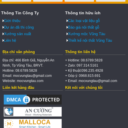
Thông Tin Công Ty
Thông tin hữu ích
Giới thiệu
Các loại vật liệu gỗ
Dự án đã thi công
Báo giá nội thất gỗ
Xưởng sản xuất
Xưởng mộc Vũng Tàu
Liên hệ
Thiết kế nội thất Vũng Tàu
Địa chỉ văn phòng
Thông tin liên hệ
Địa chỉ: 466 Bình Giã, Nguyễn An
+ Hotline: 08.6789.5828
Ninh, Tp Vũng Tàu, BRVT.
+ Zalo: 097.314.5161
Hotline: 08.6789.5828
+ Kỹ thuật:096.235.4928
Email: mocvungtau@gmail.com
+ Góp ý: 0968.815.691
Website: mocvungtau.com
+ Email: mocvungtau@gmail.com
Liên kết hàng đầu
Kết nối với chúng tôi