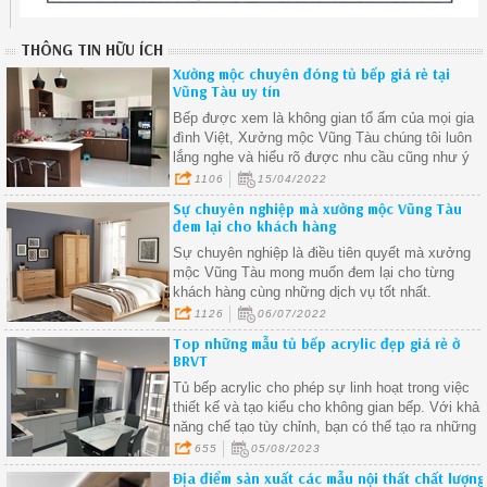
THÔNG TIN HỮU ÍCH
Xưởng mộc chuyên đóng tủ bếp giá rẻ tại
Vũng Tàu uy tín
Bếp được xem là không gian tổ ấm của mọi gia
đình Việt, Xưởng mộc Vũng Tàu chúng tôi luôn
lắng nghe và hiểu rõ được nhu cầu cũng như ý
muốn của khách hàng để tạo ra những mẫu tủ
1106
15/04/2022
bếp đẹp mang phong cách cá nhân của gia chủ.
Sự chuyên nghiệp mà xưởng mộc Vũng Tàu
đem lại cho khách hàng
Sự chuyên nghiệp là điều tiên quyết mà xưởng
mộc Vũng Tàu mong muốn đem lại cho từng
khách hàng cùng những dịch vụ tốt nhất.
1126
06/07/2022
Top những mẫu tủ bếp acrylic đẹp giá rẻ ở
BRVT
Tủ bếp acrylic cho phép sự linh hoạt trong việc
thiết kế và tạo kiểu cho không gian bếp. Với khả
năng chế tạo tùy chỉnh, bạn có thể tạo ra những
chi tiết riêng biệt và độc đáo trong tủ bếp của
655
05/08/2023
mình
Địa điểm sản xuất các mẫu nội thất chất lượng