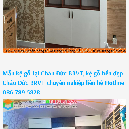
Mẫu kệ gỗ tại Châu Đức BRVT, kệ gỗ bền đẹp
Châu Đức BRVT chuyên nghiệp liên hệ Hotline
086.789.5828