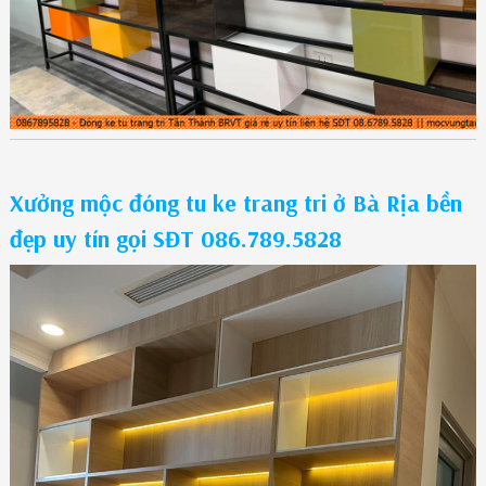
Xưởng mộc đóng tu ke trang tri ở Bà Rịa bền
đẹp uy tín gọi SĐT 086.789.5828