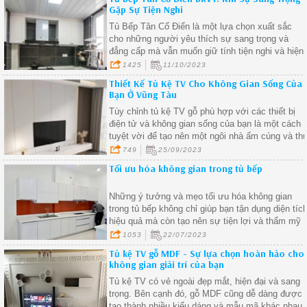
Gặp Sự Tiện Nghi
Tủ Bếp Tân Cổ Điển là một lựa chọn xuất sắc
cho những người yêu thích sự sang trọng và
đẳng cấp mà vẫn muốn giữ tính tiện nghi và hiện
đại trong ngôi nhà của họ.
1425
11/10/2023
Thiết Kế Tủ Kệ TV Cho Không Gian Sống Của
Bạn Ở Vũng Tàu
Tùy chỉnh tủ kệ TV gỗ phù hợp với các thiết bị
điện tử và không gian sống của bạn là một cách
tuyệt vời để tạo nên một ngôi nhà ấm cúng và th
vị.
749
25/09/2023
Tối ưu hóa không gian trong tủ bếp
Những ý tưởng và mẹo tối ưu hóa không gian
trong tủ bếp không chỉ giúp bạn tận dụng diện tíc
hiệu quả mà còn tạo nên sự tiện lợi và thẩm mỹ
cho căn bếp của bạn. Dưới đây là một số gợi ý
1053
22/07/2023
khác để bạn tiếp tục tối ưu hóa không gian trong
Tủ kệ TV gỗ MDF - Sự lựa chọn hoàn hảo cho
tủ bếp
không gian giải trí của bạn
Tủ kệ TV có vẻ ngoài đẹp mắt, hiện đại và sang
trọng. Bên cạnh đó, gỗ MDF cũng dễ dàng được
tạo thành nhiều kiểu dáng và mẫu mã khác nhau,