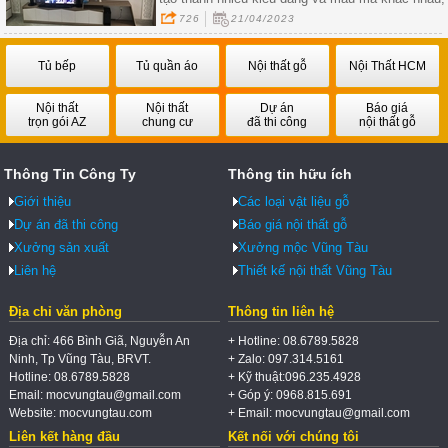
từ đơn giản đến phức tạp, phù hợp với nhiều
726
21/04/2023
phong cách nội thất khác nhau
Tủ bếp
Tủ quần áo
Nội thất gỗ
Nội Thất HCM
Nội thất
Nội thất
Dự án
Báo giá
trọn gói AZ
chung cư
đã thi công
nội thất gỗ
Thông Tin Công Ty
Thông tin hữu ích
Giới thiệu
Các loại vật liệu gỗ
Dự án đã thi công
Báo giá nội thất gỗ
Xưởng sản xuất
Xưởng mộc Vũng Tàu
Liên hệ
Thiết kế nội thất Vũng Tàu
Địa chỉ văn phòng
Thông tin liên hệ
Địa chỉ: 466 Bình Giã, Nguyễn An
+ Hotline: 08.6789.5828
Ninh, Tp Vũng Tàu, BRVT.
+ Zalo: 097.314.5161
Hotline: 08.6789.5828
+ Kỹ thuật:096.235.4928
Email: mocvungtau@gmail.com
+ Góp ý: 0968.815.691
Website: mocvungtau.com
+ Email: mocvungtau@gmail.com
Liên kết hàng đầu
Kết nối với chúng tôi