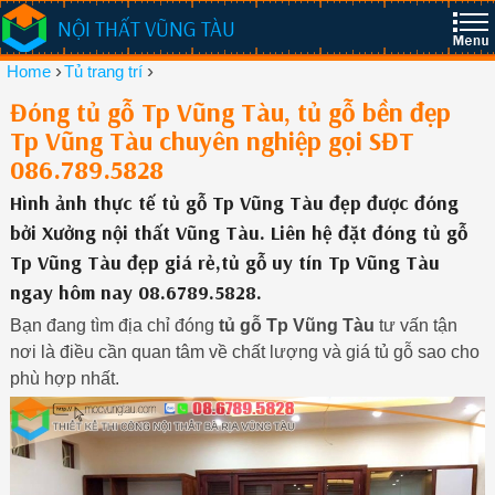
NỘI THẤT VŨNG TÀU
›
›
Home
Tủ trang trí
Đóng tủ gỗ Tp Vũng Tàu, tủ gỗ bền đẹp
Tp Vũng Tàu chuyên nghiệp gọi SĐT
086.789.5828
Hình ảnh thực tế tủ gỗ Tp Vũng Tàu đẹp được đóng
bởi Xưởng nội thất Vũng Tàu. Liên hệ đặt đóng tủ gỗ
Tp Vũng Tàu đẹp giá rẻ,tủ gỗ uy tín Tp Vũng Tàu
ngay hôm nay 08.6789.5828.
Bạn đang tìm địa chỉ đóng
tủ gỗ Tp Vũng Tàu
tư vấn tận
nơi là điều cần quan tâm về chất lượng và giá tủ gỗ sao cho
phù hợp nhất.