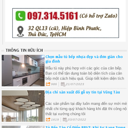
THÔNG TIN HỮU ÍCH
Chọn mẫu tủ bếp nhựa đẹp và đơn giản cho
gia đình
Mẫu tủ này phù hợp với các góc của căn bếp.
Bạn có thể tận dụng toàn bộ diện tích của căn
bếp một cách hiệu quả. Giúp tiết kiệm diện tích
và tạo cảm giác rộng rãi cho không gian bếp. Các
986
21/07/2023
ngăn kệ sẽ giúp bạn sắp xếp đồ dùng một cách
Địa chỉ sản xuất đồ gỗ uy tín tại Vũng Tàu
ngăn nắp và tiện lợi.
Các sản phẩm tại đây luôn mang đến sự mới mẻ
nhất chi từng quý khách hàng khi đặt thi công nội
thất tại xưởng chúng tôi
1619
03/07/2022
Tủ Bếp Tân Cổ Điển BRVT: Khi Sự Sang Trọng