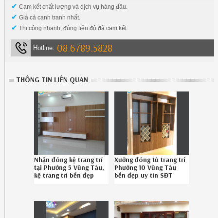
✔
Cam kết chất lượng và dịch vụ hàng đầu.
✔
Giá cả cạnh tranh nhất.
✔
Thi công nhanh, đúng tiến độ đã cam kết.
08.6789.5828
Hotline:
THÔNG TIN LIÊN QUAN
Nhận đóng kệ trang trí
Xưởng đóng tủ trang trí
tại Phường 5 Vũng Tàu,
Phường 10 Vũng Tàu
kệ trang trí bền đẹp
bền đẹp uy tín SĐT
Phường 5 Vũng Tàu
08.6789.5828
chuyên nghiệp SĐT
086.789.5828