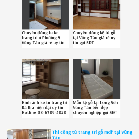
Chuyên đóng tu ke
Chuyên đóng kệ tủ gỗ
trang tri ở Phường 9
tại Vũng Tàu giá rẻ uy
Vũng Tàu giá rẻ uy tín
tín gọi SĐT
086789.5828
086789.5828
Hình ảnh ke tu trang tri
Mẫu kệ gỗ tại Long Sơn
Bà Rịa hiện đại uy tín
Vũng Tàu bền đẹp
Hotline 08-6789-5828
chuyên nghiệp gọi SĐT
08.6789.5828
Thi công tủ trang trí gỗ mdf tại Vũng
Tàu