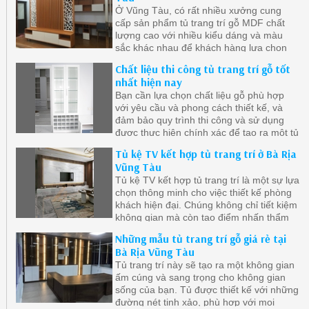
Ở Vũng Tàu, có rất nhiều xưởng cung
cấp sản phẩm tủ trang trí gỗ MDF chất
lượng cao với nhiều kiểu dáng và màu
sắc khác nhau để khách hàng lựa chọn
Chất liệu thi công tủ trang trí gỗ tốt
nhất hiện nay
Bạn cần lựa chọn chất liệu gỗ phù hợp
với yêu cầu và phong cách thiết kế, và
đảm bảo quy trình thi công và sử dụng
được thực hiện chính xác để tạo ra một tủ
trang trí gỗ công nghiệp
Tủ kệ TV kết hợp tủ trang trí ở Bà Rịa
Vũng Tàu
Tủ kệ TV kết hợp tủ trang trí là một sự lựa
chọn thông minh cho việc thiết kế phòng
khách hiện đại. Chúng không chỉ tiết kiệm
không gian mà còn tạo điểm nhấn thẩm
mỹ và cung cấp sự tiện lợi trong việc lưu
Những mẫu tủ trang trí gỗ giá rẻ tại
trữ
Bà Rịa Vũng Tàu
Tủ trang trí này sẽ tạo ra một không gian
ấm cúng và sang trọng cho không gian
sống của bạn. Tủ được thiết kế với những
đường nét tinh xảo, phù hợp với mọi