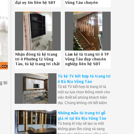
đại uy tín liên hệ SĐT
Vũng Tàu chuyên
08.6789.5828
nghiệp gọi SĐT
086.789.5828
Nhận đóng tủ kệ trang
Làm kệ tủ trang trí ở TP
trí ở Phường 12 Vũng
Vũng Tàu đẹp chuyên
Tàu, tủ kệ trang trí chất
nghiệp liên hệ SĐT
lượng Phường 12 Vũng
0867895828
Tàu uy tín gọi Hotline
Tủ kệ TV kết hợp tủ trang trí
08.6789.5828
ở Bà Rịa Vũng Tàu
 tri
Tủ kệ TV kết hợp tủ trang trí là
một sự lựa chọn thông minh cho
việc thiết kế phòng khách hiện
đại. Chúng không chỉ tiết kiệm
không gian mà còn tạo điểm
Những mẫu tủ trang trí gỗ
nhấn thẩm mỹ và cung cấp sự
giá rẻ tại Bà Rịa Vũng Tàu
tiện lợi trong việc lưu trữ
Tủ trang trí này sẽ tạo ra một
không gian ấm cúng và sang