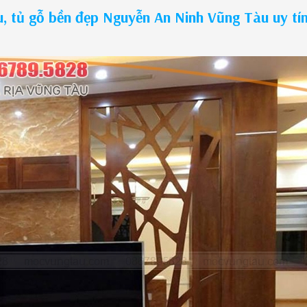
, tủ gỗ bền đẹp Nguyễn An Ninh Vũng Tàu uy tí