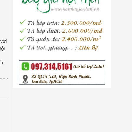
 với
nội
Tàu