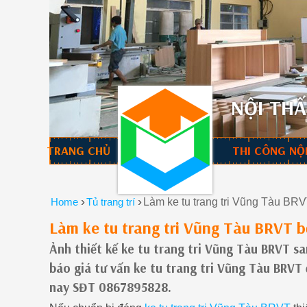
NỘI THẤ
TRANG CHỦ
THI CÔNG NỘ
›
›
Home
Tủ trang trí
Làm ke tu trang tri Vũng Tàu BRV
Làm ke tu trang tri Vũng Tàu BRVT b
Ảnh thiết kế ke tu trang tri Vũng Tàu BRVT s
báo giá tư vấn ke tu trang tri Vũng Tàu BRVT 
nay SĐT 0867895828.