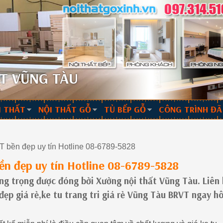
T VŨNG TÀU
I THẤT
NỘI THẤT GỖ
TỦ BẾP GỖ
CÔNG TRÌNH ĐÃ
T bền đẹp uy tín Hotline 08-6789-5828
ền đẹp uy tín Hotline 08-6789-5828
ang trọng được đóng bởi Xưởng nội thất Vũng Tàu. Liên
đẹp giá rẻ,ke tu trang tri giá rẻ Vũng Tàu BRVT ngay 