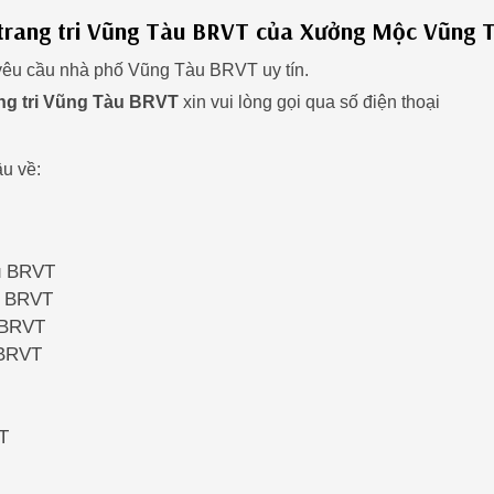
u trang tri Vũng Tàu BRVT của Xưởng Mộc Vũng 
yêu cầu nhà phố Vũng Tàu BRVT uy tín.
ang tri Vũng Tàu BRVT
xin vui lòng gọi qua số điện thoại
u về:
àu BRVT
àu BRVT
u BRVT
 BRVT
VT