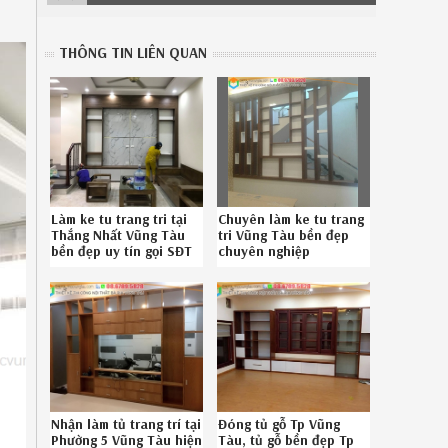
THÔNG TIN LIÊN QUAN
Làm ke tu trang tri tại
Chuyên làm ke tu trang
Thắng Nhất Vũng Tàu
tri Vũng Tàu bền đẹp
bền đẹp uy tín gọi SĐT
chuyên nghiệp
08-6789-5828
086.789.5828
Nhận làm tủ trang trí tại
Đóng tủ gỗ Tp Vũng
Phường 5 Vũng Tàu hiện
Tàu, tủ gỗ bền đẹp Tp