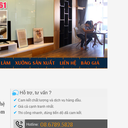
 LÀM
XƯỞNG SẢN XUẤT
LIÊN HỆ
BÁO GIÁ
Hỗ trợ, tư vấn ?
✔
Cam kết chất lượng và dịch vụ hàng đầu.
 hệ
✔
Giá cả cạnh tranh nhất.
hôm
✔
Thi công nhanh, đúng tiến độ đã cam kết.
08.6789.5828
Hotline: