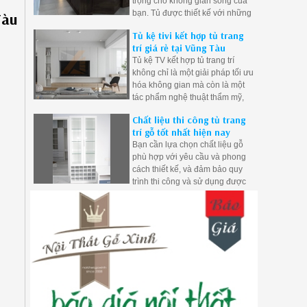
trọng cho không gian sống của
bạn. Tủ được thiết kế với những
Tàu
đường nét tinh xảo, phù hợp với
Tủ kệ tivi kết hợp tủ trang
mọi phong cách trang trí nội thất.
trí giá rẻ tại Vũng Tàu
Tủ kệ TV kết hợp tủ trang trí
không chỉ là một giải pháp tối ưu
hóa không gian mà còn là một
tác phẩm nghệ thuật thẩm mỹ,
giúp tạo nên không gian sống
Chất liệu thi công tủ trang
ấn tượng và cá tính.
trí gỗ tốt nhất hiện nay
Bạn cần lựa chọn chất liệu gỗ
phù hợp với yêu cầu và phong
cách thiết kế, và đảm bảo quy
trình thi công và sử dụng được
thực hiện chính xác để tạo ra
một tủ trang trí gỗ công nghiệp