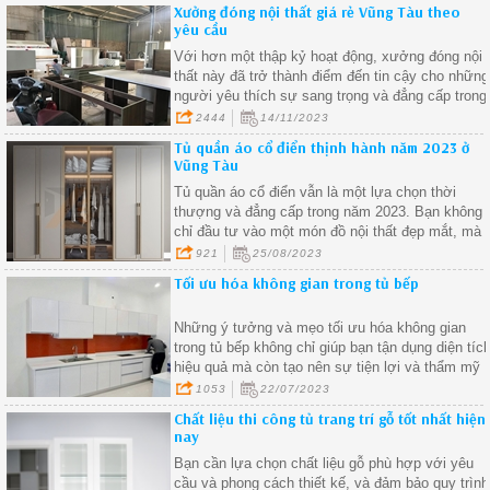
Xưởng đóng nội thất giá rẻ Vũng Tàu theo
yêu cầu
Với hơn một thập kỷ hoạt động, xưởng đóng nội
thất này đã trở thành điểm đến tin cậy cho những
người yêu thích sự sang trọng và đẳng cấp trong
không gian sống của mình.
2444
14/11/2023
Tủ quần áo cổ điển thịnh hành năm 2023 ở
Vũng Tàu
Tủ quần áo cổ điển vẫn là một lựa chọn thời
thượng và đẳng cấp trong năm 2023. Bạn không
chỉ đầu tư vào một món đồ nội thất đẹp mắt, mà
còn vào sự tiện ích và giá trị lâu dài cho ngôi nhà
921
25/08/2023
của mình
Tối ưu hóa không gian trong tủ bếp
Những ý tưởng và mẹo tối ưu hóa không gian
trong tủ bếp không chỉ giúp bạn tận dụng diện tíc
hiệu quả mà còn tạo nên sự tiện lợi và thẩm mỹ
cho căn bếp của bạn. Dưới đây là một số gợi ý
1053
22/07/2023
khác để bạn tiếp tục tối ưu hóa không gian trong
Chất liệu thi công tủ trang trí gỗ tốt nhất hiện
tủ bếp
nay
Bạn cần lựa chọn chất liệu gỗ phù hợp với yêu
cầu và phong cách thiết kế, và đảm bảo quy trình