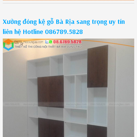
Xưởng đóng kệ gỗ Bà Rịa sang trọng uy tín
liên hệ Hotline 086789.5828