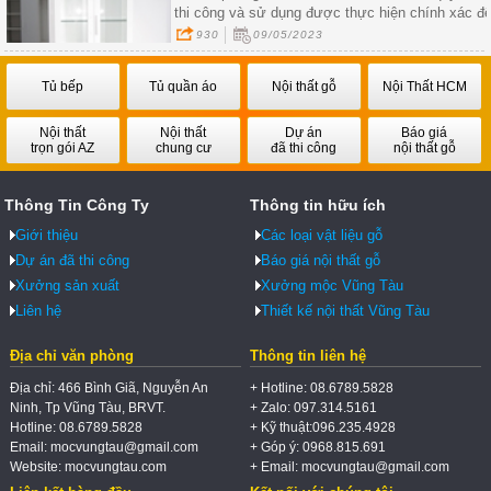
thi công và sử dụng được thực hiện chính xác đ
tạo ra một tủ trang trí gỗ công nghiệp
930
09/05/2023
Tủ bếp
Tủ quần áo
Nội thất gỗ
Nội Thất HCM
Nội thất
Nội thất
Dự án
Báo giá
trọn gói AZ
chung cư
đã thi công
nội thất gỗ
Thông Tin Công Ty
Thông tin hữu ích
Giới thiệu
Các loại vật liệu gỗ
Dự án đã thi công
Báo giá nội thất gỗ
Xưởng sản xuất
Xưởng mộc Vũng Tàu
Liên hệ
Thiết kế nội thất Vũng Tàu
Địa chỉ văn phòng
Thông tin liên hệ
Địa chỉ: 466 Bình Giã, Nguyễn An
+ Hotline: 08.6789.5828
Ninh, Tp Vũng Tàu, BRVT.
+ Zalo: 097.314.5161
Hotline: 08.6789.5828
+ Kỹ thuật:096.235.4928
Email: mocvungtau@gmail.com
+ Góp ý: 0968.815.691
Website: mocvungtau.com
+ Email: mocvungtau@gmail.com