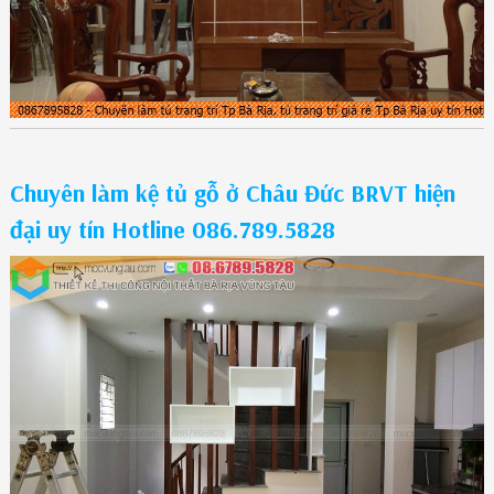
Chuyên làm kệ tủ gỗ ở Châu Đức BRVT hiện
đại uy tín Hotline 086.789.5828