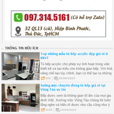
THÔNG TIN HỮU ÍCH
Top những mẫu tủ bếp acrylic đẹp giá rẻ ở
BRVT
Tủ bếp acrylic cho phép sự linh hoạt trong việc
thiết kế và tạo kiểu cho không gian bếp. Với khả
năng chế tạo tùy chỉnh, bạn có thể tạo ra những
chi tiết riêng biệt và độc đáo trong tủ bếp của
655
05/08/2023
mình
Xưởng mộc chuyên đóng tủ bếp giá rẻ tại
Vũng Tàu uy tín
Bếp được xem là không gian tổ ấm của mọi gia
đình Việt, Xưởng mộc Vũng Tàu chúng tôi luôn
lắng nghe và hiểu rõ được nhu cầu cũng như ý
muốn của khách hàng để tạo ra những mẫu tủ
1109
15/04/2022
bếp đẹp mang phong cách cá nhân của gia chủ.