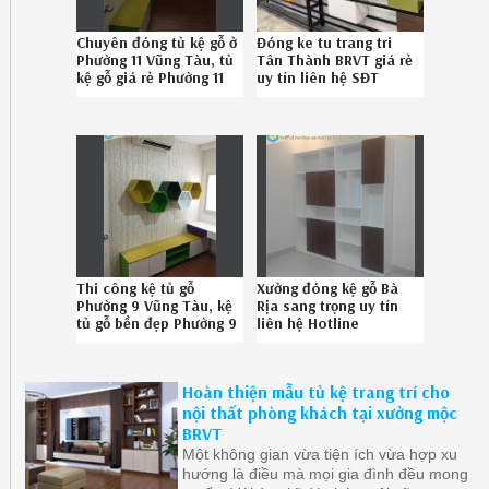
Chuyên đóng tủ kệ gỗ ở
Đóng ke tu trang tri
Phường 11 Vũng Tàu, tủ
Tân Thành BRVT giá rẻ
kệ gỗ giá rẻ Phường 11
uy tín liên hệ SĐT
Vũng Tàu uy tín gọi
08.6789.5828
Hotline 08-6789-5828
Thi công kệ tủ gỗ
Xưởng đóng kệ gỗ Bà
Phường 9 Vũng Tàu, kệ
Rịa sang trọng uy tín
tủ gỗ bền đẹp Phường 9
liên hệ Hotline
Vũng Tàu uy tín Hotline
086789.5828
08.6789.5828
Hoàn thiện mẫu tủ kệ trang trí cho
nội thất phòng khách tại xưởng mộc
BRVT
Một không gian vừa tiện ích vừa hợp xu
hướng là điều mà mọi gia đình đều mong