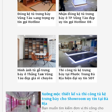
Đóng kệ tủ trưng bày
Nhận đóng kệ tủ trưng
Vũng Tàu sang trọng uy
bày ở TP Vũng Tàu đẹp
tín gọi Hotline
uy tín gọi Hotline 08-
08.6789.5828
6789-5828
Hình ảnh tủ gỗ trưng
Thi công tủ kệ trưng
bày ở Thắng Tam Vũng
bày tại Phước Trung Bà
Tàu đẹp giá rẻ chuyên
Rịa hiện đại uy tín SĐT
nghiệp SĐT 08-6789-
086.789.5828
5828
Xưởng mộc thiết kế và thi công tủ kệ
trưng bày cho Showroom uy tín tại Bà
Rịa
Bạn muốn tìm kiếm đơn vị thi công cho