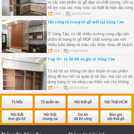
ra các sản phẩm từ gỗ đẹp và chất lượng, với s
hỗ trợ của các máy móc và thiết bị hiện đại cùng
với sự chuyên nghiệp và tay nghề cao của các
1086
30/03/2023
nhân viên làm việc trong xưởng.
Thi công tủ trang trí gỗ mdf tại Vũng Tàu
Ở Vũng Tàu, có rất nhiều xưởng cung cấp sản
phẩm tủ trang trí gỗ MDF chất lượng cao với
nhiều kiểu dáng và màu sắc khác nhau để khách
hàng lựa chọn
808
07/04/2023
Top 10+ tủ kệ hồ sơ giá rẻ Vũng Tàu
Tủ kệ hồ sơ không chỉ đơn thuần là sản phẩm
dùng để lưu trữ và quản lý tài liệu, mà còn có tác
dụng trang trí và nâng cao thẩm mỹ cho không
gian văn phòng
677
28/04/2023
Tủ bếp
Tủ quần áo
Nội thất gỗ
Nội Thất HCM
Nội thất
Nội thất
Dự án
Báo giá
trọn gói AZ
chung cư
đã thi công
nội thất gỗ