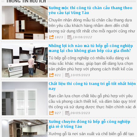
THÔNG TIN HỮU ÍCH
Xưởng mộc thi công tủ chân cầu thang theo
yêu cầu tại Vũng Tàu
Chuyên nhận đóng mẫu tủ chân cầu thang dựa
trên yêu cầu khách hàng nhằm đem đến chất
lượng sử dụng tốt nhất cho mỗi người cũng như
lấp đầy được các khoảng không gian trống các
1823
19/08/2022
góc khuất trong nhà
Những lợi ích nào mà tủ bếp gỗ công nghiệp
mang lại cho không gian bếp của gia đình?
Tủ bếp gỗ công nghiệp có nhiều kiểu dáng và
màu sắc khác nhau, giúp bạn dễ dàng lựa chọn
sản phẩm phù hợp với phong cách thiết kế của
không gian bếp của mình
821
10/05/2023
Chất liệu thi công tủ trang trí gỗ tốt nhất hiện
nay
Bạn cần lựa chọn chất liệu gỗ phù hợp với yêu
cầu và phong cách thiết kế, và đảm bảo quy trình
thi công và sử dụng được thực hiện chính xác đ
tạo ra một tủ trang trí gỗ công nghiệp
927
09/05/2023
Xưởng chuyên đóng tủ bếp gỗ công nghiệp
giá rẻ ở Vũng Tàu
Xưởng gỗ là nơi sản xuất và chế biến gỗ để tạo