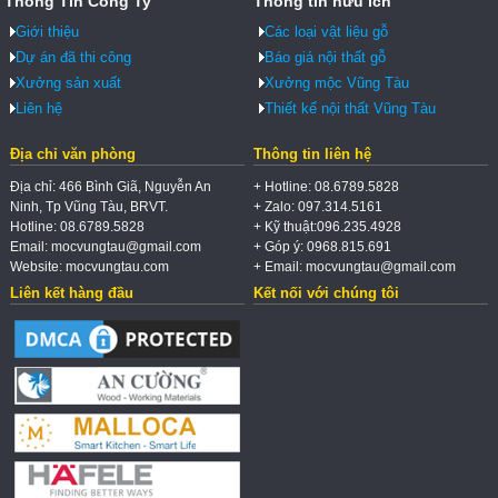
Thông Tin Công Ty
Thông tin hữu ích
Giới thiệu
Các loại vật liệu gỗ
Dự án đã thi công
Báo giá nội thất gỗ
Xưởng sản xuất
Xưởng mộc Vũng Tàu
Liên hệ
Thiết kế nội thất Vũng Tàu
Địa chỉ văn phòng
Thông tin liên hệ
Địa chỉ: 466 Bình Giã, Nguyễn An
+ Hotline: 08.6789.5828
Ninh, Tp Vũng Tàu, BRVT.
+ Zalo: 097.314.5161
Hotline: 08.6789.5828
+ Kỹ thuật:096.235.4928
Email: mocvungtau@gmail.com
+ Góp ý: 0968.815.691
Website: mocvungtau.com
+ Email: mocvungtau@gmail.com
Liên kết hàng đầu
Kết nối với chúng tôi