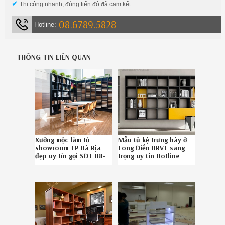
✔
Thi công nhanh, đúng tiến độ đã cam kết.
08.6789.5828
Hotline:
THÔNG TIN LIÊN QUAN
Xưởng mộc làm tủ
Mẫu tủ kệ trưng bày ở
showroom TP Bà Rịa
Long Điền BRVT sang
đẹp uy tín gọi SĐT 08-
trọng uy tín Hotline
6789-5828
086.789.5828