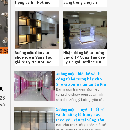
trọng uy tín Hotline
sang trọng chuyên
086789.5828
nghiệp liên hệ SĐT
0867895828
Xưởng mộc đóng tủ
Nhận đóng kệ tủ trưng
showroom Vũng Tàu
bày ở TP Vũng Tàu đẹp
giá rẻ uy tín Hotline
uy tín gọi Hotline 08-
08-6789-5828
6789-5828
Xưởng mộc thiết kế và thi
công tủ kệ trưng bày cho
Showroom uy tín tại Bà Rịa
g
Bạn muốn tìm kiếm đơn vị thi
công cho showroom của mình
26
sao cho đúng ý tưởng, yêu cầu...
 và
hãy liên hệ với Mộc Vũng Tàu
Xưởng mộc chuyên thiết kế
chúng tôi sẽ đáp ứng đầy đủ yêu
và thi công tủ trưng bày
cầu của bạn.
theo yêu cầu tại Vũng Tàu
Bạn cần tìm Xưởng mộc thiết kế