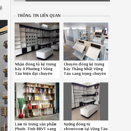
kệ
THÔNG TIN LIÊN QUAN
Nhận đóng tủ kệ trưng
Chuyên đóng kệ trưng
bày ở Phường 1 Vũng
bày Thắng Nhất Vũng
Tàu hiện đại chuyên
Tàu sang trọng chuyên
nghiệp Hotline 08-
nghiệp liên hệ Hotline
6789-5828
08.6789.5828
Làm tủ trưng sản phẩm
Xưởng đóng tủ
Phước Tỉnh BRVT sang
showroom tại Vũng Tàu