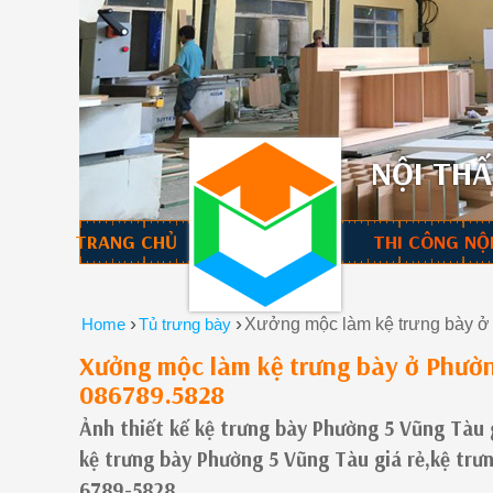
NỘI THẤ
TRANG CHỦ
THI CÔNG NỘ
›
›
Home
Tủ trưng bày
Xưởng mộc làm kệ trưng bày ở 
Xưởng mộc làm kệ trưng bày ở Phường
086789.5828
Ảnh thiết kế kệ trưng bày Phường 5 Vũng Tàu 
kệ trưng bày Phường 5 Vũng Tàu giá rẻ,kệ tr
6789-5828.