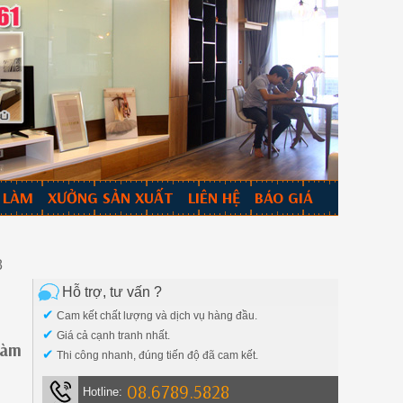
 LÀM
XƯỞNG SẢN XUẤT
LIÊN HỆ
BÁO GIÁ
8
Hỗ trợ, tư vấn ?
✔
Cam kết chất lượng và dịch vụ hàng đầu.
✔
Giá cả cạnh tranh nhất.
làm
✔
Thi công nhanh, đúng tiến độ đã cam kết.
08.6789.5828
Hotline: