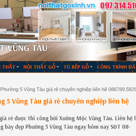
T VŨNG TÀU
I THẤT
NỘI THẤT GỖ
TỦ BẾP GỖ
CÔNG TRÌNH ĐÃ
Phường 5 Vũng Tàu giá rẻ chuyên nghiệp liên hệ 086789.582
 5 Vũng Tàu giá rẻ chuyên nghiệp liên hệ
giá rẻ được thi công bởi Xưởng Mộc Vũng Tàu. Liên hệ 
ưng bày đẹp Phường 5 Vũng Tàu ngay hôm nay SĐT 08-