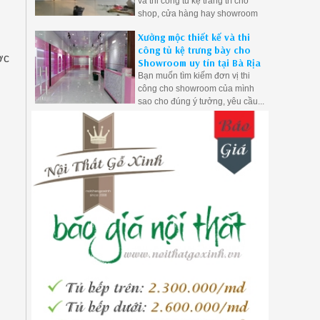
và thi công tủ kệ trang trí cho
shop, cửa hàng hay showroom
của mình, Mộc Vũng Tàu với
Xưởng mộc thiết kế và thi
nhiều năm kinh nghiệm uy tín
công tủ kệ trưng bày cho
trong lĩnh vực thi công nội thất
ợc
Showroom uy tín tại Bà Rịa
trưng bày dành cho cửa hàng,
Bạn muốn tìm kiếm đơn vị thi
showroom của quý khách hàng,
công cho showroom của mình
hãy liên hệ với chúng tôi để
sao cho đúng ý tưởng, yêu cầu...
nhận được những ưu đãi tốt
hãy liên hệ với Mộc Vũng Tàu
nhất.
chúng tôi sẽ đáp ứng đầy đủ yêu
cầu của bạn.