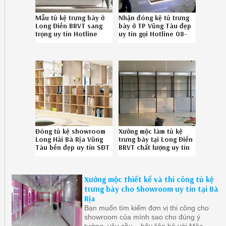
Mẫu tủ kệ trưng bày ở
Nhận đóng kệ tủ trưng
Long Điền BRVT sang
bày ở TP Vũng Tàu đẹp
trọng uy tín Hotline
uy tín gọi Hotline 08-
086.789.5828
6789-5828
Đóng tủ kệ showroom
Xưởng mộc làm tủ kệ
Long Hải Bà Rịa Vũng
trưng bày tại Long Điền
Tàu bền đẹp uy tín SĐT
BRVT chất lượng uy tín
086789.5828
liên hệ 08.6789.5828
Xưởng mộc thiết kế và thi công tủ kệ
trưng bày cho Showroom uy tín tại Bà
Rịa
Bạn muốn tìm kiếm đơn vị thi công cho
showroom của mình sao cho đúng ý
tưởng, yêu cầu... hãy liên hệ với Mộc