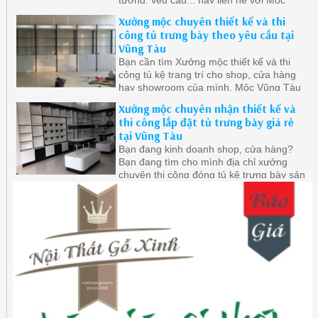
Vũng Tàu chúng tôi sẽ đáp ứng đầy đủ
Xưởng mộc chuyên thiết kế và thi
yêu cầu của bạn.
công tủ trưng bày theo yêu cầu tại
Vũng Tàu
Bạn cần tìm Xưởng mộc thiết kế và thi
công tủ kệ trang trí cho shop, cửa hàng
hay showroom của mình, Mộc Vũng Tàu
với nhiều năm kinh nghiệm uy tín trong
Xưởng mộc chuyên nhận thiết kế và
lĩnh vực thi công nội thất trưng bày dành
thi công lắp đặt tủ trưng bày giá rẻ
cho cửa hàng, showroom của quý khách
tại Vũng Tàu
hàng, hãy liên hệ với chúng tôi để nhận
Bạn đang kinh doanh shop, cửa hàng?
được những ưu đãi tốt nhất.
Bạn đang tìm cho mình địa chỉ xưởng
chuyên thi công đóng tủ kệ trưng bày sản
phẩm tại Vũng Tàu? Hãy liên hệ với
Xưởng Mộc Vũng Tàu ngay để nhận
được những ưu đãi tôt nhất.