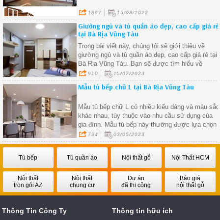
1897
15/03/2022
Giường ngủ và tủ quần áo đẹp, cao cấp giá rẻ
tại Bà Rịa Vũng Tàu
Trong bài viết này, chúng tôi sẽ giới thiệu về
giường ngủ và tủ quần áo đẹp, cao cấp giá rẻ tại
Bà Rịa Vũng Tàu. Bạn sẽ được tìm hiểu về
những lợi ích của việc chọn lựa những sản phẩm
910
15/07/2023
chất lượng, thiết kế đẹp và đáng giá về giá cả
Mẫu tủ bếp chữ L tại Bà Rịa Vũng Tàu
trong việc trang trí không gian sống của mình.
Mẫu tủ bếp chữ L có nhiều kiểu dáng và màu sắc
khác nhau, tùy thuộc vào nhu cầu sử dụng của
gia đình. Mẫu tủ bếp này thường được lựa chọn
bởi tính tiện dụng và tiết kiệm diện tích
734
03/05/2023
Tủ bếp
Tủ quần áo
Nội thất gỗ
Nội Thất HCM
Nội thất
Nội thất
Dự án
Báo giá
trọn gói AZ
chung cư
đã thi công
nội thất gỗ
Thông Tin Công Ty
Thông tin hữu ích