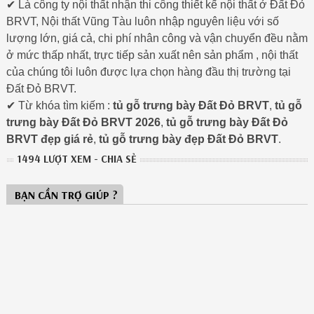
✔ Là công ty nội thất nhận thi công thiết kế nội thất ở Đất Đỏ
BRVT, Nội thất Vũng Tàu luôn nhập nguyên liệu với số
lượng lớn, giá cả, chi phí nhân công và vận chuyển đều nằm
ở mức thấp nhất, trực tiếp sản xuất nên sản phẩm , nội thất
của chúng tôi luôn được lựa chọn hàng đầu thị trường tại
Đất Đỏ BRVT.
✔ Từ khóa tìm kiếm :
tủ gỗ trưng bày Đất Đỏ BRVT
,
tủ gỗ
trưng bày Đất Đỏ BRVT 2026
,
tủ gỗ trưng bày Đất Đỏ
BRVT đẹp giá rẻ
,
tủ gỗ trưng bày đẹp Đất Đỏ BRVT
.
1494 LƯỢT XEM - CHIA SẺ
BẠN CẦN TRỢ GIÚP ?