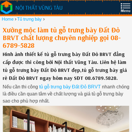
NỘI THẤT VŨNG TÀU
›
›
Home
Tủ trưng bày
Xưởng mộc làm tủ gỗ trưng bày Đất Đỏ
BRVT chất lượng chuyên nghiệp gọi 08-
6789-5828
Hình ảnh thiết kế tủ gỗ trưng bày Đất Đỏ BRVT đẳng
cấp được thi công bởi Nội thất Vũng Tàu. Liên hệ làm
tủ gỗ trưng bày Đất Đỏ BRVT đẹp,tủ gỗ trưng bày giá
rẻ Đất Đỏ BRVT ngay hôm nay SĐT 08.6789.5828.
Nếu cần thi công
tủ gỗ trưng bày Đất Đỏ BRVT
nhanh chóng
là điều cần quan tâm về chất lượng và giá tủ gỗ trưng bày
sao cho phù hợp nhất.