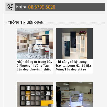
08.6789.5828
Hotline:
THÔNG TIN LIÊN QUAN
Nhận đóng tủ trưng bày
Thi công tủ kệ trưng
ở Phường 11 Vũng Tàu
bày tại Long Hải Bà Rịa
bền đẹp chuyên nghiệp
Vũng Tàu đẹp giá rẻ
gọi SĐT 086.789.5828
chuyên nghiệp liên hệ
SĐT 08.6789.5828