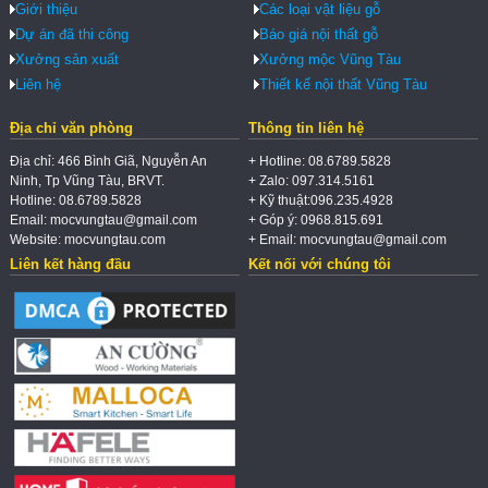
Giới thiệu
Các loại vật liệu gỗ
Dự án đã thi công
Báo giá nội thất gỗ
Xưởng sản xuất
Xưởng mộc Vũng Tàu
Liên hệ
Thiết kế nội thất Vũng Tàu
Địa chỉ văn phòng
Thông tin liên hệ
Địa chỉ: 466 Bình Giã, Nguyễn An
+ Hotline: 08.6789.5828
Ninh, Tp Vũng Tàu, BRVT.
+ Zalo: 097.314.5161
Hotline: 08.6789.5828
+ Kỹ thuật:096.235.4928
Email: mocvungtau@gmail.com
+ Góp ý: 0968.815.691
Website: mocvungtau.com
+ Email: mocvungtau@gmail.com
Liên kết hàng đầu
Kết nối với chúng tôi