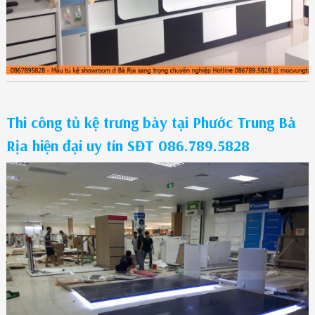
Thi công tủ kệ trưng bày tại Phước Trung Bà
Rịa hiện đại uy tín SĐT 086.789.5828