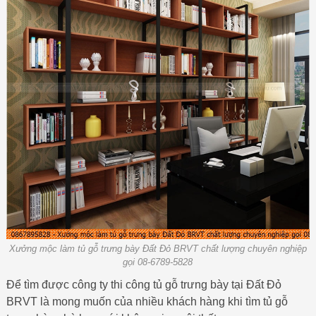
Xưởng mộc làm tủ gỗ trưng bày Đất Đỏ BRVT chất lượng chuyên nghiệp
gọi 08-6789-5828
Để tìm được công ty thi công tủ gỗ trưng bày tại Đất Đỏ
BRVT là mong muốn của nhiều khách hàng khi tìm tủ gỗ