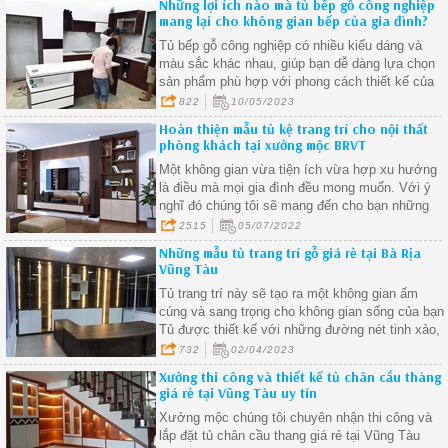
Những lợi ích nào mà tủ bếp gỗ công nghiệp
mang lại cho không gian bếp của gia đình?
Tủ bếp gỗ công nghiệp có nhiều kiểu dáng và
màu sắc khác nhau, giúp bạn dễ dàng lựa chọn
sản phẩm phù hợp với phong cách thiết kế của
không gian bếp của mình
822
10/05/2023
Hoàn thiện mẫu tủ kệ trang trí cho nội thất
phòng khách tại xưởng mộc BRVT
Một không gian vừa tiện ích vừa hợp xu hướng
là điều mà mọi gia đình đều mong muốn. Với ý
nghĩ đó chúng tôi sẽ mang đến cho bạn những
mẫu tủ đẹp nhất chất lượng nhất
2515
05/07/2022
Những mẫu tủ trang trí gỗ giá rẻ tại Bà Rịa
Vũng Tàu
Tủ trang trí này sẽ tạo ra một không gian ấm
cúng và sang trọng cho không gian sống của bạn
Tủ được thiết kế với những đường nét tinh xảo,
phù hợp với mọi phong cách trang trí nội thất.
732
02/04/2023
Xưởng thi công và thiết kế tủ chân cầu thàng
giá rẻ tại Vũng Tàu uy tín
Xưởng mộc chúng tôi chuyên nhận thi công và
lắp đặt tủ chân cầu thang giá rẻ tại Vũng Tàu