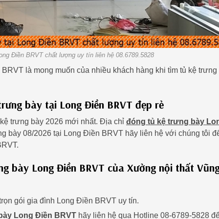
ong Điền BRVT chất lượng uy tín liên hệ 08.6789.5828
ền BRVT là mong muốn của nhiều khách hàng khi tìm tủ kệ trưng
trưng bày tại Long Điền BRVT đẹp rẻ
kệ trưng bày 2026 mới nhất. Địa chỉ
đóng tủ kệ trưng bày Lo
ng bày 08/2026 tại Long Điền BRVT hãy liên hệ với chúng tôi đ
 BRVT.
ưng bày Long Điền BRVT của Xưởng nội thất Vũn
trọn gói gia đình Long Điền BRVT uy tín.
 bày Long Điền BRVT
hãy liên hệ qua Hotline 08-6789-5828 đ