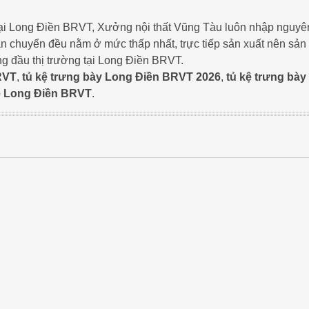
t tại Long Điền BRVT, Xưởng nội thất Vũng Tàu luôn nhập nguyê
vận chuyển đều nằm ở mức thấp nhất, trực tiếp sản xuất nên sản
ng đầu thị trường tại Long Điền BRVT.
RVT
,
tủ kệ trưng bày Long Điền BRVT 2026
,
tủ kệ trưng bày
rẻ Long Điền BRVT
.