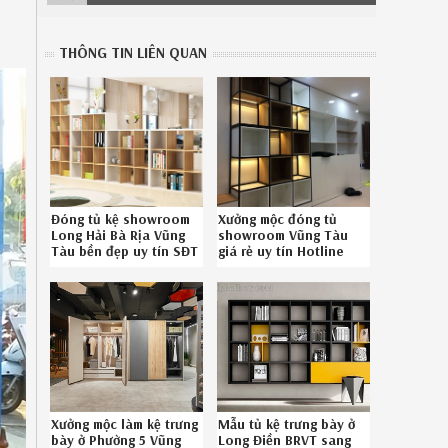
THÔNG TIN LIÊN QUAN
Đóng tủ kệ showroom
Xưởng mộc đóng tủ
Long Hải Bà Rịa Vũng
showroom Vũng Tàu
Tàu bền đẹp uy tín SĐT
giá rẻ uy tín Hotline
086789.5828
08-6789-5828
Xưởng mộc làm kệ trưng
Mẫu tủ kệ trưng bày ở
bày ở Phường 5 Vũng
Long Điền BRVT sang