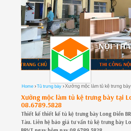
NỘI THẤ
TRANG CHỦ
THI CÔNG NỘ
›
›
Home
Tủ trưng bày
Xưởng mộc làm tủ kệ trưng bày 
Xưởng mộc làm tủ kệ trưng bày tại Lo
08.6789.5828
Thiết kế thiết kế tủ kệ trưng bày Long Điền 
Tàu. Liên hệ báo giá tư vấn tủ kệ trưng bày L
BRVT ngay hôm nay 08.6789.5828.