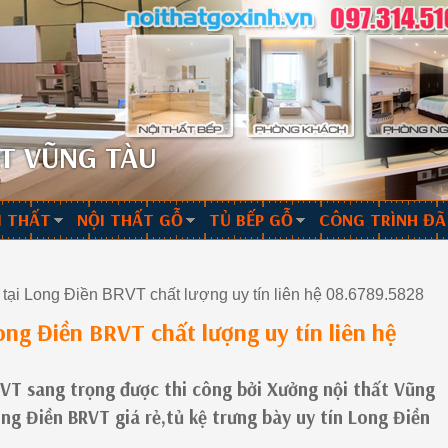
T VŨNG TÀU
I THẤT
NỘI THẤT GỖ
TỦ BẾP GỖ
CÔNG TRÌNH ĐÃ
tại Long Điền BRVT chất lượng uy tín liên hệ 08.6789.5828
ng Điền BRVT chất lượng uy tín liên hệ
BRVT sang trọng được thi công bởi Xưởng nội thất Vũng
ong Điền BRVT giá rẻ,tủ kệ trưng bày uy tín Long Điền