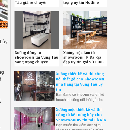
Tàu giá rẻ chuyên
trọng uy tín Hotline
nghiệp liên hệ
086.789.5828
086789.5828
 bày
Xưởng đóng tủ
Xưởng mộc làm tủ
showroom tại Vũng Tàu
showroom TP Bà Rịa
sang trọng chuyên
đẹp uy tín gọi SĐT 08-
nghiệp liên hệ SĐT
6789-5828
0867895828
ng
Xưởng thiết kế và thi công
nội thất gỗ cho Showroom,
ể
nhà hàng tại Vũng Tàu uy
tín
Bạn đang có ý tưởng và lên kế
g
hoạch thi công nội thất gỗ cho
showroom, nhà hàng, quán ăn
Xưởng mộc thiết kế và thi
của mình cần tìm đơn vị thi công.
công tủ kệ trưng bày cho
Hãy liên hệ với Mộc Vũng Tàu
Showroom uy tín tại Bà Rịa
để được tư vấn và thực hiện ý
Bạn muốn tìm kiếm đơn vị thi
tưởng của mình thành hiện thực.
ể