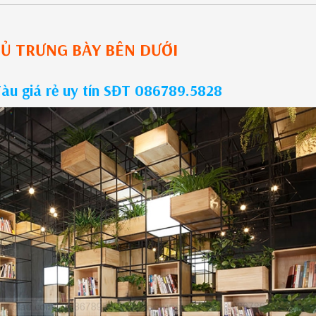
Ủ TRƯNG BÀY
BÊN DƯỚI
àu giá rẻ uy tín SĐT 086789.5828