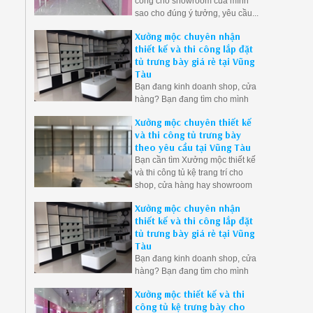
công cho showroom của mình
sao cho đúng ý tưởng, yêu cầu...
hãy liên hệ với Mộc Vũng Tàu
Xưởng mộc chuyên nhận
chúng tôi sẽ đáp ứng đầy đủ yêu
thiết kế và thi công lắp đặt
cầu của bạn.
tủ trưng bày giá rẻ tại Vũng
Tàu
Bạn đang kinh doanh shop, cửa
hàng? Bạn đang tìm cho mình
địa chỉ xưởng chuyên thi công
Xưởng mộc chuyên thiết kế
đóng tủ kệ trưng bày sản phẩm
và thi công tủ trưng bày
tại Vũng Tàu? Hãy liên hệ với
theo yêu cầu tại Vũng Tàu
Xưởng Mộc Vũng Tàu ngay để
Bạn cần tìm Xưởng mộc thiết kế
nhận được những ưu đãi tôt
và thi công tủ kệ trang trí cho
nhất.
shop, cửa hàng hay showroom
của mình, Mộc Vũng Tàu với
Xưởng mộc chuyên nhận
nhiều năm kinh nghiệm uy tín
thiết kế và thi công lắp đặt
trong lĩnh vực thi công nội thất
tủ trưng bày giá rẻ tại Vũng
trưng bày dành cho cửa hàng,
Tàu
showroom của quý khách hàng,
Bạn đang kinh doanh shop, cửa
hãy liên hệ với chúng tôi để
hàng? Bạn đang tìm cho mình
nhận được những ưu đãi tốt
địa chỉ xưởng chuyên thi công
nhất.
Xưởng mộc thiết kế và thi
đóng tủ kệ trưng bày sản phẩm
công tủ kệ trưng bày cho
tại Vũng Tàu? Hãy liên hệ với