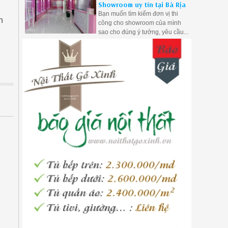
Showroom uy tín tại Bà Rịa
Xưởng Mộc Vũng Tàu ngay để
Bạn muốn tìm kiếm đơn vị thi
nhận được những ưu đãi tôt
n
công cho showroom của mình
nhất.
sao cho đúng ý tưởng, yêu cầu...
hãy liên hệ với Mộc Vũng Tàu
chúng tôi sẽ đáp ứng đầy đủ yêu
cầu của bạn.