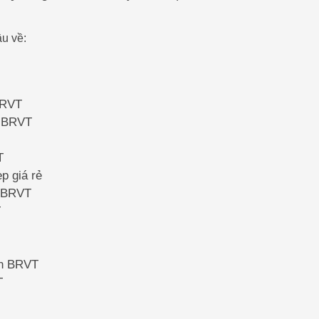
u về:
 BRVT
n BRVT
T
p giá rẻ
n BRVT
T
iền BRVT
T