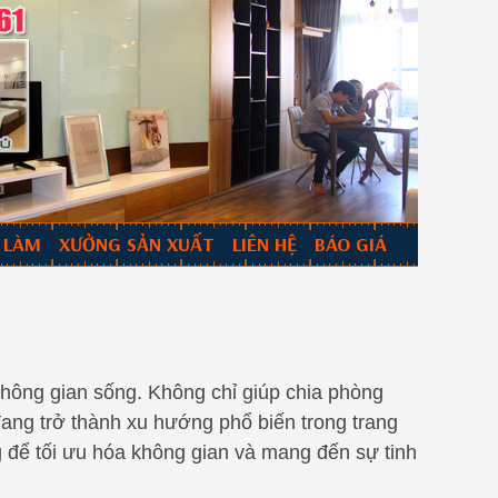
 LÀM
XƯỞNG SẢN XUẤT
LIÊN HỆ
BÁO GIÁ
 không gian sống. Không chỉ giúp chia phòng
đang trở thành xu hướng phổ biến trong trang
g để tối ưu hóa không gian và mang đến sự tinh