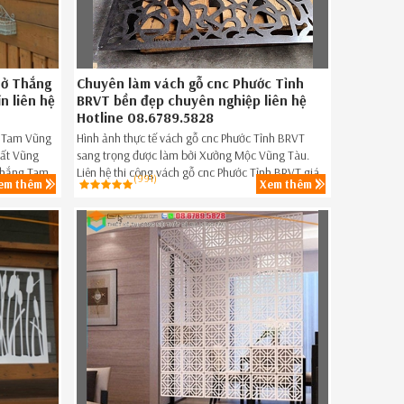
 ở Thắng
Chuyên làm vách gỗ cnc Phước Tỉnh
n liên hệ
BRVT bền đẹp chuyên nghiệp liên hệ
Hotline 08.6789.5828
g Tam Vũng
Hình ảnh thực tế vách gỗ cnc Phước Tỉnh BRVT
hất Vũng
sang trọng được làm bởi Xưởng Mộc Vũng Tàu.
 Thắng Tam
Liên hệ thi công vách gỗ cnc Phước Tỉnh BRVT giá
(991)
em thêm
Xem thêm
ẹp Thắng
rẻ,vách gỗ cnc đẹp giá rẻ Phước Tỉnh BRVT ngay
hôm nay 086.789.5828.