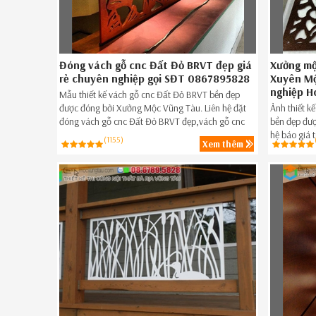
Đóng vách gỗ cnc Đất Đỏ BRVT đẹp giá
Xưởng mộ
rẻ chuyên nghiệp gọi SĐT 0867895828
Xuyên Mộ
nghiệp H
Mẫu thiết kế vách gỗ cnc Đất Đỏ BRVT bền đẹp
được đóng bởi Xưởng Mộc Vũng Tàu. Liên hệ đặt
Ảnh thiết 
đóng vách gỗ cnc Đất Đỏ BRVT đẹp,vách gỗ cnc
bền đẹp đư
đẹp giá rẻ Đất Đỏ BRVT ngay hôm nay Hotline 08-
hệ báo giá 
(1155)
Xem thêm
6789-5828.
BRVT giá rẻ
BRVT ngay 