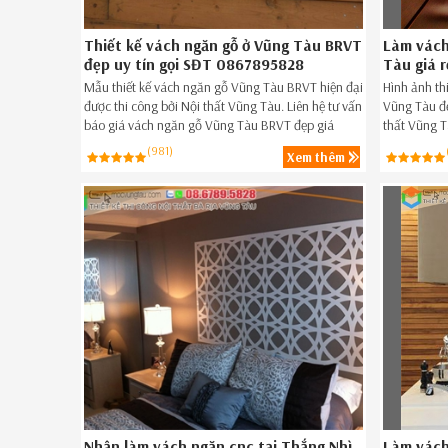
Thiết kế vách ngăn gỗ ở Vũng Tàu BRVT
Làm vách
đẹp uy tín gọi SĐT 0867895828
Tàu giá r
Mẫu thiết kế vách ngăn gỗ Vũng Tàu BRVT hiện đại
Hình ảnh th
được thi công bởi Nội thất Vũng Tàu. Liên hệ tư vấn
Vũng Tàu đẹ
báo giá vách ngăn gỗ Vũng Tàu BRVT đẹp giá
thất Vũng T
rẻ,vách ngăn gỗ đẹp giá rẻ Vũng Tàu BRVT ngay
Phường 10 V
(981)
Xem thêm
hôm nay Hotline 086.789.5828.
rẻ Phường 
086789.582
Nhận làm vách ngăn cnc tại Thắng Nhì
Làm vách