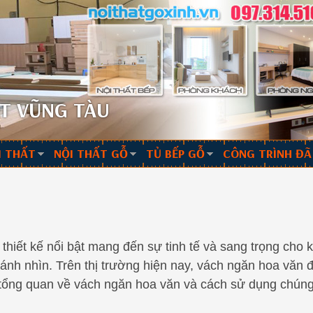
T VŨNG TÀU
I THẤT
NỘI THẤT GỖ
TỦ BẾP GỖ
CÔNG TRÌNH ĐÃ
 thiết kế nổi bật mang đến sự tinh tế và sang trọng cho
ánh nhìn. Trên thị trường hiện nay, vách ngăn hoa văn 
hìn tổng quan về vách ngăn hoa văn và cách sử dụng chún