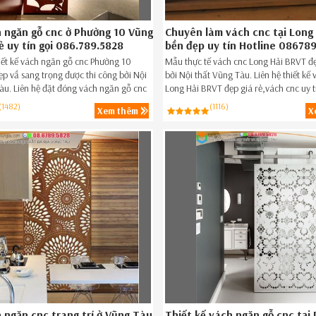
 ngăn gỗ cnc ở Phường 10 Vũng
Chuyên làm vách cnc tại Long
ẻ uy tín gọi 086.789.5828
bền đẹp uy tín Hotline 08678
iết kế vách ngăn gỗ cnc Phường 10
Mẫu thực tế vách cnc Long Hải BRVT đ
p vầ sang trọng được thi công bởi Nội
bởi Nội thất Vũng Tàu. Liên hệ thiết kế
àu. Liên hệ đặt đóng vách ngăn gỗ cnc
Long Hải BRVT đẹp giá rẻ,vách cnc uy t
ũng Tàu giá rẻ,vách ngăn gỗ cnc giá
BRVT ngay hôm nay SĐT 08.6789.582
(1482)
(1116)
Xem thêm
X
10 Vũng Tàu ngay hôm nay Hotline
8.
 ngăn cnc trang trí ở Vũng Tàu
Thiết kế vách ngăn gỗ cnc tại