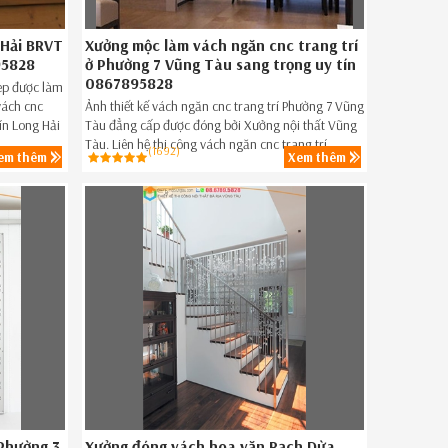
 Hải BRVT
Xưởng mộc làm vách ngăn cnc trang trí
95828
ở Phường 7 Vũng Tàu sang trọng uy tín
0867895828
ẹp được làm
 vách cnc
Ảnh thiết kế vách ngăn cnc trang trí Phường 7 Vũng
ín Long Hải
Tàu đẳng cấp được đóng bởi Xưởng nội thất Vũng
8.
Tàu. Liên hệ thi công vách ngăn cnc trang trí
(1692)
em thêm
Xem thêm
Phường 7 Vũng Tàu đẹp giá rẻ,vách ngăn cnc trang
trí đẹp Phường 7 Vũng Tàu ngay hôm nay SĐT
086789.5828.
 Phường 3
Xưởng đóng vách hoa văn Rạch Dừa