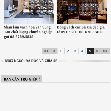
Nhận làm vách hoa văn Vũng
Đóng vách cnc Bà Rịa đẹp giá
Tàu chất lượng chuyên nghiệp
rẻ uy tín SĐT 08-6789-5828
gọi 08.6789.5828
1
2
3
4
5
8583 NGƯỜI ĐÃ ĐỌC VÀ CHIA SẺ
BẠN CẦN TRỢ GIÚP ?