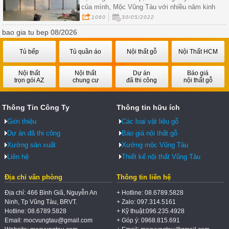
của mình, Mộc Vũng Tàu với nhiều năm kinh
nghiệm uy tín trong lĩnh vực thi công nội thất
1060
30/05/2022
trưng bày dành cho cửa hàng, showroom của qu
bao gia tu bep 08/2026
khách hàng, hãy liên hệ với chúng tôi để nhận
được những ưu đãi tốt nhất.
Tủ bếp
Tủ quần áo
Nội thất gỗ
Nội Thất HCM
Nội thất
Nội thất
Dự án
Báo giá
trọn gói AZ
chung cư
đã thi công
nội thất gỗ
Thông Tin Công Ty
Thông tin hữu ích
Giới thiệu
Các loại vật liệu gỗ
Dự án đã thi công
Báo giá nội thất gỗ
Xưởng sản xuất
Xưởng mộc Vũng Tàu
Liên hệ
Thiết kế nội thất Vũng Tàu
Địa chỉ văn phòng
Thông tin liên hệ
Địa chỉ: 466 Bình Giã, Nguyễn An
+ Hotline: 08.6789.5828
Ninh, Tp Vũng Tàu, BRVT.
+ Zalo: 097.314.5161
Hotline: 08.6789.5828
+ Kỹ thuật:096.235.4928
Email: mocvungtau@gmail.com
+ Góp ý: 0968.815.691