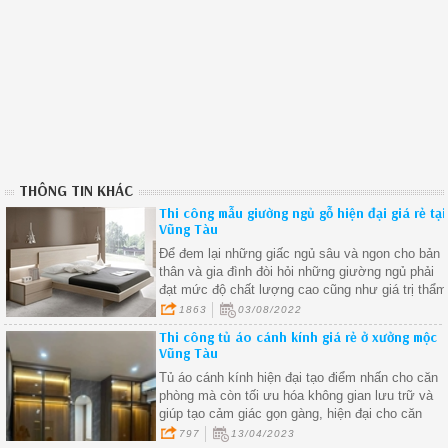
THÔNG TIN KHÁC
Thi công mẫu giường ngủ gỗ hiện đại giá rẻ tại
Vũng Tàu
Để đem lại những giấc ngủ sâu và ngon cho bản
thân và gia đình đòi hỏi những giường ngủ phải
đạt mức độ chất lượng cao cũng như giá trị thẩm
mỹ tạo cảm giác thoải mái nhất cho người sử
1863
03/08/2022
dụng.
Thi công tủ áo cánh kính giá rẻ ở xưởng mộc
Vũng Tàu
Tủ áo cánh kính hiện đại tạo điểm nhấn cho căn
phòng mà còn tối ưu hóa không gian lưu trữ và
giúp tạo cảm giác gọn gàng, hiện đại cho căn
phòng
797
13/04/2023