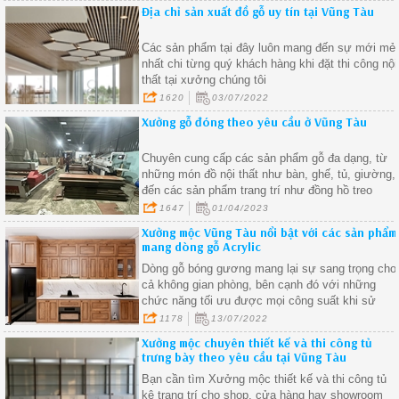
Địa chỉ sản xuất đồ gỗ uy tín tại Vũng Tàu
Các sản phẩm tại đây luôn mang đến sự mới mẻ
nhất chi từng quý khách hàng khi đặt thi công nội
thất tại xưởng chúng tôi
1620
03/07/2022
Xưởng gỗ đóng theo yêu cầu ở Vũng Tàu
Chuyên cung cấp các sản phẩm gỗ đa dạng, từ
những món đồ nội thất như bàn, ghế, tủ, giường,
đến các sản phẩm trang trí như đồng hồ treo
tường, tranh treo tường, và các sản phẩm gỗ
1647
01/04/2023
khác.
Xưởng mộc Vũng Tàu nổi bật với các sản phẩm
mang dòng gỗ Acrylic
Dòng gỗ bóng gương mang lại sự sang trọng cho
cả không gian phòng, bên cạnh đó với những
chức năng tối ưu được mọi công suất khi sử
dụng nội thất gỗ giá rẻ
1178
13/07/2022
Xưởng mộc chuyên thiết kế và thi công tủ
trưng bày theo yêu cầu tại Vũng Tàu
Bạn cần tìm Xưởng mộc thiết kế và thi công tủ
kệ trang trí cho shop, cửa hàng hay showroom