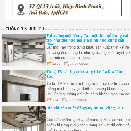
THÔNG TIN HỮU ÍCH
Tại xưởng mộc Vũng Tàu nội thất gỗ đóng vai
trò như thế nào mà gia đình nào cũng cần
đến?
Sự mới mẻ trong từng khâu sản xuất thiết kế và
thi công đều mang lại những trải nghiệm tuyệt vờ
cho mỗi cá nhân sử dụng.
1256
07/07/2022
Tủ kệ TV kết hợp tủ trang trí ở Bà Rịa Vũng
Tàu
Tủ kệ TV kết hợp tủ trang trí là một sự lựa chọn
thông minh cho việc thiết kế phòng khách hiện
đại. Chúng không chỉ tiết kiệm không gian mà cò
tạo điểm nhấn thẩm mỹ và cung cấp sự tiện lợi
994
29/08/2023
trong việc lưu trữ
Địa chỉ sản xuất đồ gỗ uy tín tại Vũng Tàu
Các sản phẩm tại đây luôn mang đến sự mới mẻ
nhất chi từng quý khách hàng khi đặt thi công nội
thất tại xưởng chúng tôi