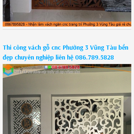
Thi công vách gỗ cnc Phường 3 Vũng Tàu bền
đẹp chuyên nghiệp liên hệ 086.789.5828