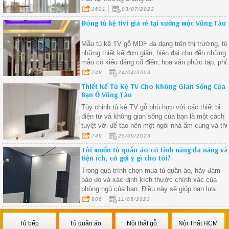
1621
03/07/2022
Đóng tủ kệ tivi giá rẻ tại xưởng mộc Vũng Tàu
Mẫu tủ kệ TV gỗ MDF đa dạng trên thị trường, từ
những thiết kế đơn giản, hiện đại cho đến những
mẫu có kiểu dáng cổ điển, hoa văn phức tạp, phù
hợp với mọi phong cách nội thất.
748
24/04/2023
Thiết Kế Tủ Kệ TV Cho Không Gian Sống Của
Bạn Ở Vũng Tàu
Tùy chỉnh tủ kệ TV gỗ phù hợp với các thiết bị
điện tử và không gian sống của bạn là một cách
tuyệt vời để tạo nên một ngôi nhà ấm cúng và th
vị.
749
25/09/2023
Tôi muốn tủ quần áo có tính năng đa năng và
tiện ích, có gợi ý gì cho tôi?
Trong quá trình chọn mua tủ quần áo, hãy đảm
bảo đo và xác định kích thước chính xác của
phòng ngủ của bạn. Điều này sẽ giúp bạn lựa
chọn một mẫu tủ phù hợp với không gian hiện có
806
11/05/2023
tránh việc mua sai kích thước và lãng phí không
gian
Tủ bếp
Tủ quần áo
Nội thất gỗ
Nội Thất HCM