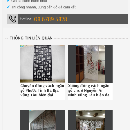
✔
Giá cả cạnh tranh nhất.
✔
Thi công nhanh, đúng tiến độ đã cam kết.
08.6789.5828
Hotline:
THÔNG TIN LIÊN QUAN
Chuyên đóng vách ngăn
Xưởng đóng vách ngăn
gỗ Phước Tỉnh Bà Rịa
gỗ cnc ở Nguyễn An
Vũng Tàu hiện đại
Ninh Vũng Tàu hiện đại
chuyên nghiệp gọi
chuyên nghiệp liên hệ
086789.5828
Hotline 08.6789.5828