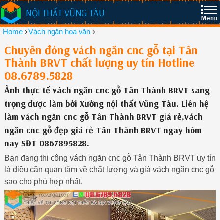
NỘI THẤT VŨNG TÀU
›
›
Home
Vách ngăn hoa văn
Chuyên đóng vách ngăn cnc gỗ tại Tân
Thành BRVT chất lượng uy tín Hotline
08.6789.5828
Ảnh thực tế vách ngăn cnc gỗ Tân Thành BRVT sang
trọng được làm bởi Xưởng nội thất Vũng Tàu. Liên hệ
làm vách ngăn cnc gỗ Tân Thành BRVT giá rẻ,vách
ngăn cnc gỗ đẹp giá rẻ Tân Thành BRVT ngay hôm
nay SĐT 0867895828.
Bạn đang thi công vách ngăn cnc gỗ Tân Thành BRVT uy tín
là điều cần quan tâm về chất lượng và giá vách ngăn cnc gỗ
sao cho phù hợp nhất.