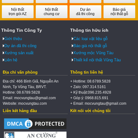
Nội thất
Nội thất
Dự án
Báo giá
trọn gói AZ
chung cư
đã thi công
nội thất gỗ
Thông Tin Công Ty
Thông tin hữu ích
Giới thiệu
Các loại vật liệu gỗ
Dự án đã thi công
Báo giá nội thất gỗ
Xưởng sản xuất
Xưởng mộc Vũng Tàu
Liên hệ
Thiết kế nội thất Vũng Tàu
Địa chỉ văn phòng
Thông tin liên hệ
Địa chỉ: 466 Bình Giã, Nguyễn An
+ Hotline: 08.6789.5828
Ninh, Tp Vũng Tàu, BRVT.
+ Zalo: 097.314.5161
Hotline: 08.6789.5828
+ Kỹ thuật:096.235.4928
Email: mocvungtau@gmail.com
+ Góp ý: 0968.815.691
Website: mocvungtau.com
+ Email: mocvungtau@gmail.com
Liên kết hàng đầu
Kết nối với chúng tôi