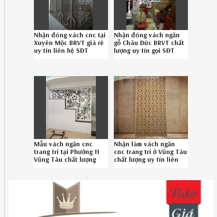
Nhận đóng vách cnc tại
Nhận đóng vách ngăn
Xuyên Mộc BRVT giá rẻ
gỗ Châu Đức BRVT chất
uy tín liên hệ SĐT
lượng uy tín gọi SĐT
0867895828
08.6789.5828
Mẫu vách ngăn cnc
Nhận làm vách ngăn
trang trí tại Phường 11
cnc trang trí ở Vũng Tàu
Vũng Tàu chất lượng
chất lượng uy tín liên
chuyên nghiệp
hệ 086789.5828
086789.5828