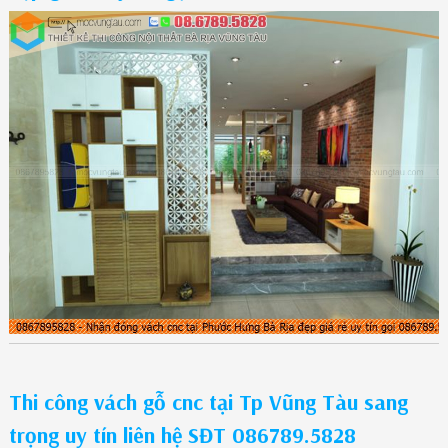
Thi công vách gỗ cnc tại Tp Vũng Tàu sang
trọng uy tín liên hệ SĐT 086789.5828