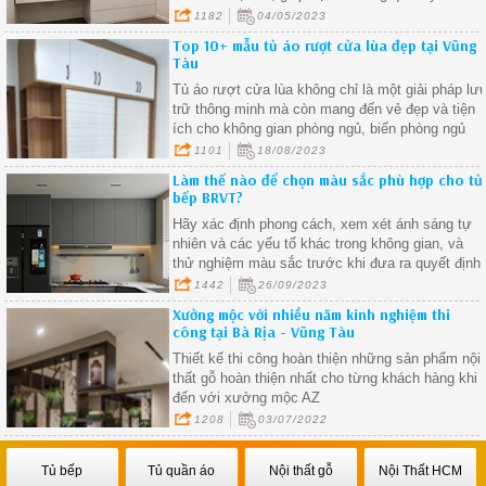
trữ quần áo một cách hiệu quả
1182
04/05/2023
Top 10+ mẫu tủ áo rượt cửa lùa đẹp tại Vũng
Tàu
Tủ áo rượt cửa lùa không chỉ là một giải pháp lư
trữ thông minh mà còn mang đến vẻ đẹp và tiện
ích cho không gian phòng ngủ, biến phòng ngủ
trở thành không gian đa chức năng và thú vị hơn
1101
18/08/2023
bao giờ hết.
Làm thế nào để chọn màu sắc phù hợp cho tủ
bếp BRVT?
Hãy xác định phong cách, xem xét ánh sáng tự
nhiên và các yếu tố khác trong không gian, và
thử nghiệm màu sắc trước khi đưa ra quyết định
cuối cùng.
1442
26/09/2023
Xưởng mộc với nhiều năm kinh nghiệm thi
công tại Bà Rịa - Vũng Tàu
Thiết kế thi công hoàn thiện những sản phẩm nội
thất gỗ hoàn thiện nhất cho từng khách hàng khi
đến với xưởng mộc AZ
1208
03/07/2022
Tủ bếp
Tủ quần áo
Nội thất gỗ
Nội Thất HCM