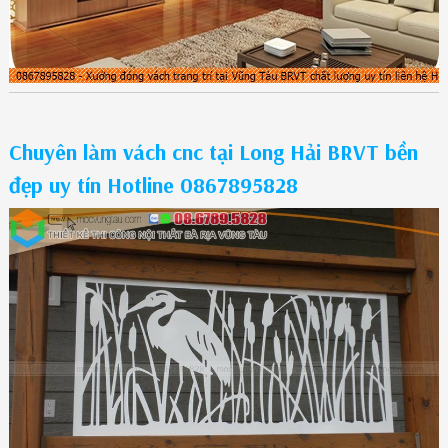
Chuyên làm vách cnc tại Long Hải BRVT bền
đẹp uy tín Hotline 0867895828