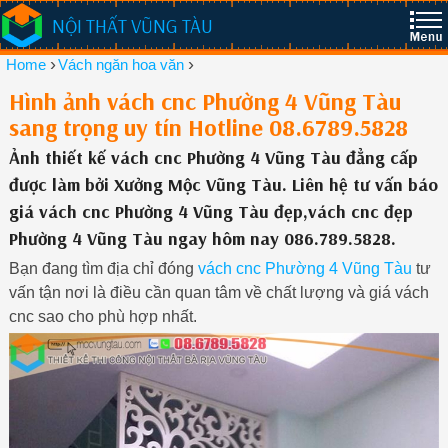
NỘI THẤT VŨNG TÀU
›
›
Home
Vách ngăn hoa văn
Hình ảnh vách cnc Phường 4 Vũng Tàu
sang trọng uy tín Hotline 08.6789.5828
Ảnh thiết kế vách cnc Phường 4 Vũng Tàu đẳng cấp
được làm bởi Xưởng Mộc Vũng Tàu. Liên hệ tư vấn báo
giá vách cnc Phường 4 Vũng Tàu đẹp,vách cnc đẹp
Phường 4 Vũng Tàu ngay hôm nay 086.789.5828.
Bạn đang tìm địa chỉ đóng
vách cnc Phường 4 Vũng Tàu
tư
vấn tận nơi là điều cần quan tâm về chất lượng và giá vách
cnc sao cho phù hợp nhất.