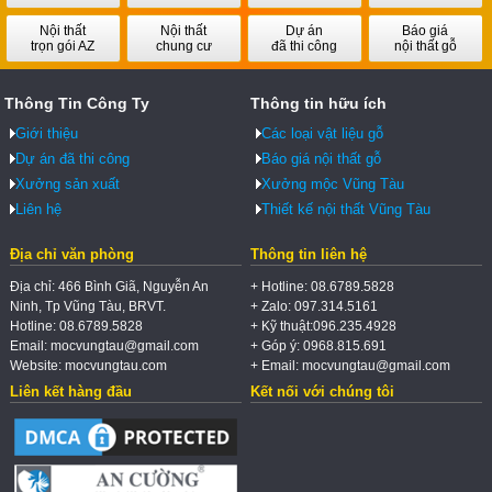
Nội thất
Nội thất
Dự án
Báo giá
trọn gói AZ
chung cư
đã thi công
nội thất gỗ
Thông Tin Công Ty
Thông tin hữu ích
Giới thiệu
Các loại vật liệu gỗ
Dự án đã thi công
Báo giá nội thất gỗ
Xưởng sản xuất
Xưởng mộc Vũng Tàu
Liên hệ
Thiết kế nội thất Vũng Tàu
Địa chỉ văn phòng
Thông tin liên hệ
Địa chỉ: 466 Bình Giã, Nguyễn An
+ Hotline: 08.6789.5828
Ninh, Tp Vũng Tàu, BRVT.
+ Zalo: 097.314.5161
Hotline: 08.6789.5828
+ Kỹ thuật:096.235.4928
Email: mocvungtau@gmail.com
+ Góp ý: 0968.815.691
Website: mocvungtau.com
+ Email: mocvungtau@gmail.com
Liên kết hàng đầu
Kết nối với chúng tôi