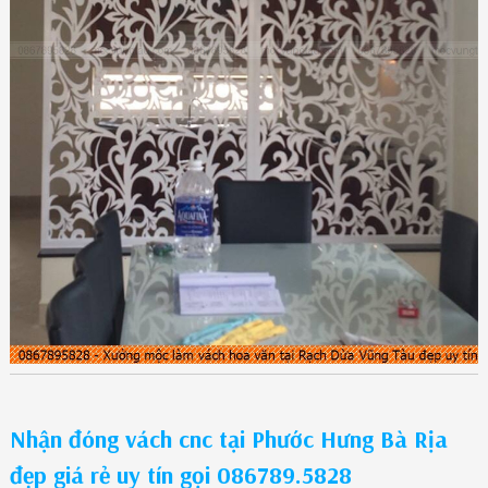
Nhận đóng vách cnc tại Phước Hưng Bà Rịa
đẹp giá rẻ uy tín gọi 086789.5828