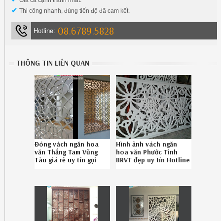
✔
Thi công nhanh, đúng tiến độ đã cam kết.
08.6789.5828
Hotline:
THÔNG TIN LIÊN QUAN
Đóng vách ngăn hoa
Hình ảnh vách ngăn
văn Thắng Tam Vũng
hoa văn Phước Tỉnh
Tàu giá rẻ uy tín gọi
BRVT đẹp uy tín Hotline
08-6789-5828
08.6789.5828