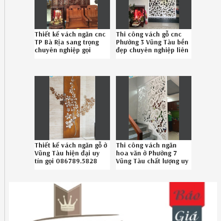
Thiết kế vách ngăn cnc
Thi công vách gỗ cnc
TP Bà Rịa sang trọng
Phường 3 Vũng Tàu bền
chuyên nghiệp gọi
đẹp chuyên nghiệp liên
Hotline 086789.5828
hệ 086.789.5828
Thiết kế vách ngăn gỗ ở
Thi công vách ngăn
Vũng Tàu hiện đại uy
hoa văn ở Phường 7
tín gọi 086789.5828
Vũng Tàu chất lượng uy
tín Hotline 08-6789-
5828