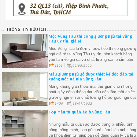
THÔNG TIN HỮU ÍCH
Mộc Vũng Tàu thi công giường ngủ tại Vũng
Tàu uy tín, giá rẻ
Mộc Vũng Tàu là đơn vị trực tiếp thi công giườn
ngủ giá rẻ tại Vũng Tàu uy tín, nên khách hàng
yên tâm về giá cả và chất lượng sản phẩm bên
xưởng đưa ra thị trường sử dụng. Hãy liên hệ
1103
06/05/2022
với chúng tôi ngay để được tư vấn và báo giá tốt
Mẫu giường ngủ gỗ được thiết kế độc đáo tại
nhất.
xưởng mộc Bà Rịa Vũng Tàu
Mang không gian thoải mái thư giãn cho những
phút giây căng thẳng đau đầu cần lắm một chiếc
giường ngủ êm ái chất lượng hỗ trợ giấc ngủ của
bạn và gia đình được ngon lành hơn.
1450
18/07/2022
Top mẫu tủ quần áo ở Vũng Tàu
Những mẫu tủ quần áo được trang bị nhiều tính
năng thông minh, bao gồm cả cảm biến ánh sáng
và khóa điện tử, giúp bạn dễ dàng quản lý và lưu