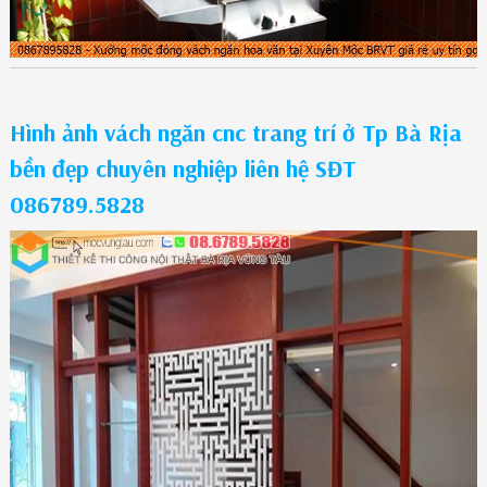
Hình ảnh vách ngăn cnc trang trí ở Tp Bà Rịa
bền đẹp chuyên nghiệp liên hệ SĐT
086789.5828