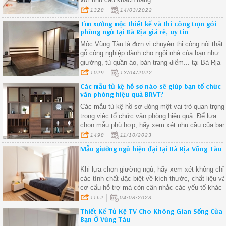
1328
14/03/2022
Tìm xưởng mộc thiết kế và thi công trọn gói
phòng ngủ tại Bà Rịa giá rẻ, uy tín
Mộc Vũng Tàu là đơn vị chuyên thi công nội thất
gỗ công nghiệp dành cho ngôi nhà của bạn như
giường, tủ quần áo, bàn trang điểm... tại Bà Rịa
với giá cạnh tranh nhất thị trường.
1029
13/04/2022
Các mẫu tủ kệ hồ sơ nào sẽ giúp bạn tổ chức
văn phòng hiệu quả BRVT?
Các mẫu tủ kệ hồ sơ đóng một vai trò quan trọng
trong việc tổ chức văn phòng hiệu quả. Để lựa
chọn mẫu phù hợp, hãy xem xét nhu cầu của bạ
về không gian, tổ chức, bảo mật và thẩm mỹ.
1498
11/10/2023
Mẫu giường ngủ hiện đại tại Bà Rịa Vũng Tàu
Khi lựa chọn giường ngủ, hãy xem xét không chỉ
các tính chất đặc biệt về kích thước, chất liệu và
cơ cấu hỗ trợ mà còn cân nhắc các yếu tố khác
như khả năng điều chỉnh, lưu trữ, thiết kế và tính
1162
04/08/2023
năng tiện ích.
Thiết Kế Tủ Kệ TV Cho Không Gian Sống Của
Bạn Ở Vũng Tàu