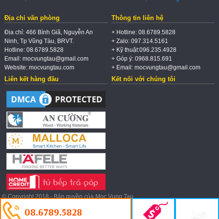
Địa chỉ văn phòng
Thông tin liên hệ
Địa chỉ: 466 Bình Giã, Nguyễn An
+ Hotline: 08.6789.5828
Ninh, Tp Vũng Tàu, BRVT.
+ Zalo: 097.314.5161
Hotline: 08.6789.5828
+ Kỹ thuật:096.235.4928
Email: mocvungtau@gmail.com
+ Góp ý: 0968.815.691
Website: mocvungtau.com
+ Email: mocvungtau@gmail.com
Liên kết hàng đầu
Kết nối với chúng tôi
© Copyright 2018 - Bản quyền của Moc Vung Tau.
08.6789.5828