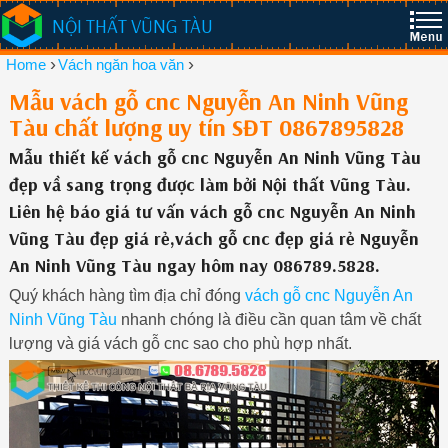
NỘI THẤT VŨNG TÀU
›
›
Home
Vách ngăn hoa văn
Mẫu vách gỗ cnc Nguyễn An Ninh Vũng
Tàu chất lượng uy tín SĐT 0867895828
Mẫu thiết kế vách gỗ cnc Nguyễn An Ninh Vũng Tàu
đẹp vầ sang trọng được làm bởi Nội thất Vũng Tàu.
Liên hệ báo giá tư vấn vách gỗ cnc Nguyễn An Ninh
Vũng Tàu đẹp giá rẻ,vách gỗ cnc đẹp giá rẻ Nguyễn
An Ninh Vũng Tàu ngay hôm nay 086789.5828.
Quý khách hàng tìm địa chỉ đóng
vách gỗ cnc Nguyễn An
Ninh Vũng Tàu
nhanh chóng là điều cần quan tâm về chất
lượng và giá vách gỗ cnc sao cho phù hợp nhất.