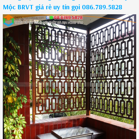
Mộc BRVT giá rẻ uy tín gọi 086.789.5828