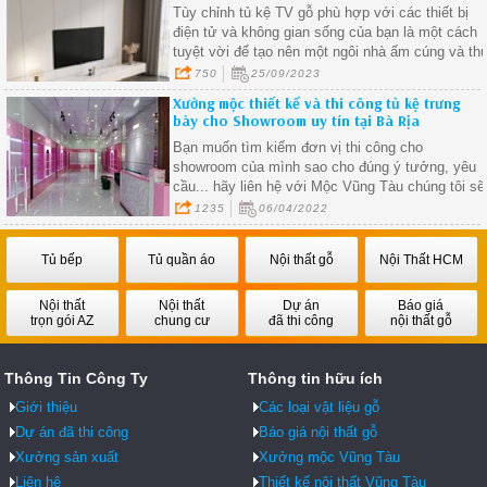
Tùy chỉnh tủ kệ TV gỗ phù hợp với các thiết bị
điện tử và không gian sống của bạn là một cách
tuyệt vời để tạo nên một ngôi nhà ấm cúng và th
vị.
750
25/09/2023
Xưởng mộc thiết kế và thi công tủ kệ trưng
bày cho Showroom uy tín tại Bà Rịa
Bạn muốn tìm kiếm đơn vị thi công cho
showroom của mình sao cho đúng ý tưởng, yêu
cầu... hãy liên hệ với Mộc Vũng Tàu chúng tôi sẽ
đáp ứng đầy đủ yêu cầu của bạn.
1235
06/04/2022
Tủ bếp
Tủ quần áo
Nội thất gỗ
Nội Thất HCM
Nội thất
Nội thất
Dự án
Báo giá
trọn gói AZ
chung cư
đã thi công
nội thất gỗ
Thông Tin Công Ty
Thông tin hữu ích
Giới thiệu
Các loại vật liệu gỗ
Dự án đã thi công
Báo giá nội thất gỗ
Xưởng sản xuất
Xưởng mộc Vũng Tàu
Liên hệ
Thiết kế nội thất Vũng Tàu