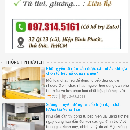
THÔNG TIN HỮU ÍCH
Những yếu tố nào cần được cân nhắc khi lựa
chọn tủ bếp gỗ công nghiệp?
Mỗi loại chất liệu để đóng tủ bếp đều có ưu
nhược điểm khác nhau, người tiêu dùng cần phải
tìm hiểu và lựa chọn loại chất liệu phù hợp với
nhu cầu và sở thích của mình
722
12/05/2023
Xưởng chuyên đóng tủ bếp hiện đại, chất
lượng tại Vũng Tàu
Nhu cầu cần thi công tủ bếp hiện đại đang trở nê
ngày càng hấp dẫn đối với các gia đính trẻ Việt
trong giai đoạn này, chính vì lý do đó Mộc Vũng