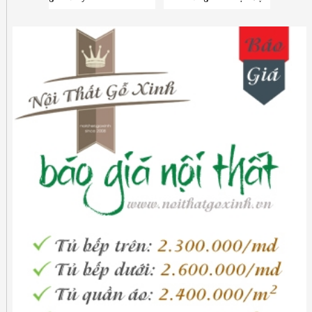
08.6789.5828
chuyên nghiệp SĐT
0867895828