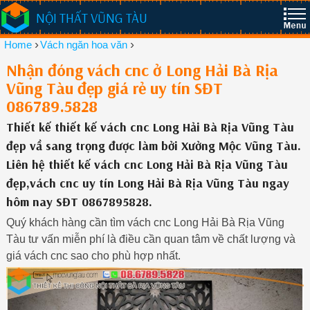
NỘI THẤT VŨNG TÀU
›
›
Home
Vách ngăn hoa văn
Nhận đóng vách cnc ở Long Hải Bà Rịa
Vũng Tàu đẹp giá rẻ uy tín SĐT
086789.5828
Thiết kế thiết kế vách cnc Long Hải Bà Rịa Vũng Tàu
đẹp vầ sang trọng được làm bởi Xưởng Mộc Vũng Tàu.
Liên hệ thiết kế vách cnc Long Hải Bà Rịa Vũng Tàu
đẹp,vách cnc uy tín Long Hải Bà Rịa Vũng Tàu ngay
hôm nay SĐT 0867895828.
Quý khách hàng cần tìm vách cnc Long Hải Bà Rịa Vũng
Tàu tư vấn miễn phí là điều cần quan tâm về chất lượng và
giá vách cnc sao cho phù hợp nhất.