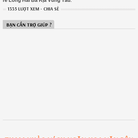
rẻ Long Hải Bà Rịa Vũng Tàu
.
1335 LƯỢT XEM - CHIA SẺ
BẠN CẦN TRỢ GIÚP ?