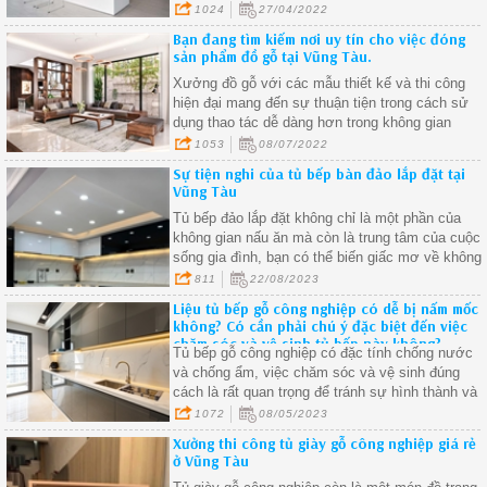
Tàu đã nắm bắt được xu hướng nên chúng tôi
1024
27/04/2022
sẵn sàng lên thiết kế và thi công nội thất phòng
Bạn đang tìm kiếm nơi uy tín cho việc đóng
bếp cho quý khách.
sản phẩm đồ gỗ tại Vũng Tàu.
Xưởng đồ gỗ với các mẫu thiết kế và thi công
hiện đại mang đến sự thuận tiện trong cách sử
dụng thao tác dễ dàng hơn trong không gian
sống.
1053
08/07/2022
Sự tiện nghi của tủ bếp bàn đảo lắp đặt tại
Vũng Tàu
Tủ bếp đảo lắp đặt không chỉ là một phần của
không gian nấu ăn mà còn là trung tâm của cuộc
sống gia đình, bạn có thể biến giấc mơ về không
gian bếp hoàn hảo thành hiện thực
811
22/08/2023
Liệu tủ bếp gỗ công nghiệp có dễ bị nấm mốc
không? Có cần phải chú ý đặc biệt đến việc
chăm sóc và vệ sinh tủ bếp này không?
Tủ bếp gỗ công nghiệp có đặc tính chống nước
và chống ẩm, việc chăm sóc và vệ sinh đúng
cách là rất quan trọng để tránh sự hình thành và
phát triển của nấm mốc
1072
08/05/2023
Xưởng thi công tủ giày gỗ công nghiệp giá rẻ
ở Vũng Tàu