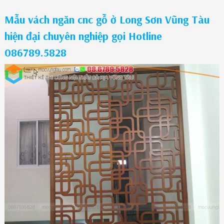
Mẫu vách ngăn cnc gỗ ở Long Sơn Vũng Tàu
hiện đại chuyên nghiệp gọi Hotline
086789.5828