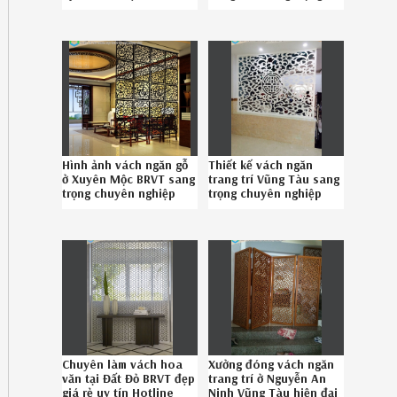
0867895828
chuyên nghiệp Hotline
0867895828
Hình ảnh vách ngăn gỗ
Thiết kế vách ngăn
ở Xuyên Mộc BRVT sang
trang trí Vũng Tàu sang
trọng chuyên nghiệp
trọng chuyên nghiệp
08.6789.5828
Hotline 08-6789-5828
Chuyên làm vách hoa
Xưởng đóng vách ngăn
văn tại Đất Đỏ BRVT đẹp
trang trí ở Nguyễn An
giá rẻ uy tín Hotline
Ninh Vũng Tàu hiện đại