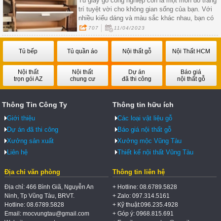
Tủ giày gỗ công nghiệp còn là một món đồ trang
trí tuyệt vời cho không gian sống của bạn. Với
nhiều kiểu dáng và màu sắc khác nhau, bạn có
thể chọn một sản phẩm phù hợp với phong cách
707
11/04/2023
nội thất của nhà bạn
Tủ bếp
Tủ quần áo
Nội thất gỗ
Nội Thất HCM
Nội thất
Nội thất
Dự án
Báo giá
trọn gói AZ
chung cư
đã thi công
nội thất gỗ
Thông Tin Công Ty
Thông tin hữu ích
Giới thiệu
Các loại vật liệu gỗ
Dự án đã thi công
Báo giá nội thất gỗ
Xưởng sản xuất
Xưởng mộc Vũng Tàu
Liên hệ
Thiết kế nội thất Vũng Tàu
Địa chỉ văn phòng
Thông tin liên hệ
Địa chỉ: 466 Bình Giã, Nguyễn An
+ Hotline: 08.6789.5828
Ninh, Tp Vũng Tàu, BRVT.
+ Zalo: 097.314.5161
Hotline: 08.6789.5828
+ Kỹ thuật:096.235.4928
Email: mocvungtau@gmail.com
+ Góp ý: 0968.815.691