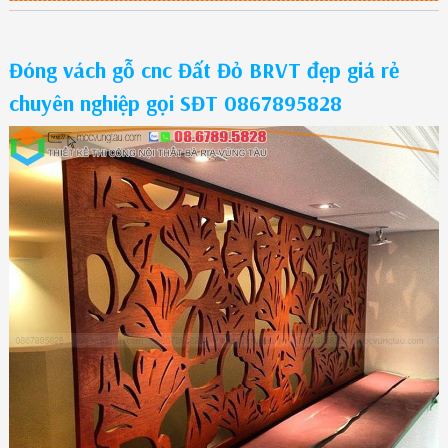
Đóng vách gỗ cnc Đất Đỏ BRVT đẹp giá rẻ
chuyên nghiệp gọi SĐT 0867895828