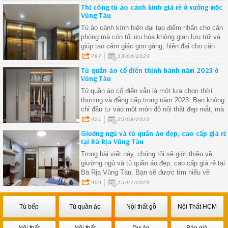
Thi công tủ áo cánh kính giá rẻ ở xưởng mộc
Vũng Tàu
Tủ áo cánh kính hiện đại tạo điểm nhấn cho căn
phòng mà còn tối ưu hóa không gian lưu trữ và
giúp tạo cảm giác gọn gàng, hiện đại cho căn
phòng
797
13/04/2023
Tủ quần áo cổ điển thịnh hành năm 2023 ở
Vũng Tàu
Tủ quần áo cổ điển vẫn là một lựa chọn thời
thượng và đẳng cấp trong năm 2023. Bạn không
chỉ đầu tư vào một món đồ nội thất đẹp mắt, mà
còn vào sự tiện ích và giá trị lâu dài cho ngôi nhà
921
25/08/2023
của mình
Giường ngủ và tủ quần áo đẹp, cao cấp giá rẻ
tại Bà Rịa Vũng Tàu
Trong bài viết này, chúng tôi sẽ giới thiệu về
giường ngủ và tủ quần áo đẹp, cao cấp giá rẻ tại
Bà Rịa Vũng Tàu. Bạn sẽ được tìm hiểu về
những lợi ích của việc chọn lựa những sản phẩm
909
15/07/2023
chất lượng, thiết kế đẹp và đáng giá về giá cả
trong việc trang trí không gian sống của mình.
Tủ bếp
Tủ quần áo
Nội thất gỗ
Nội Thất HCM
Nội thất
Nội thất
Dự án
Báo giá