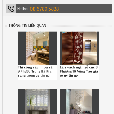
08.6789.5828
Hotline:
THÔNG TIN LIÊN QUAN
Thi công vách hoa văn
Làm vách ngăn gỗ cnc ở
ở Phước Trung Bà Rịa
Phường 10 Vũng Tàu giá
sang trọng uy tín gọi
rẻ uy tín gọi
Hotline 086789.5828
086.789.5828