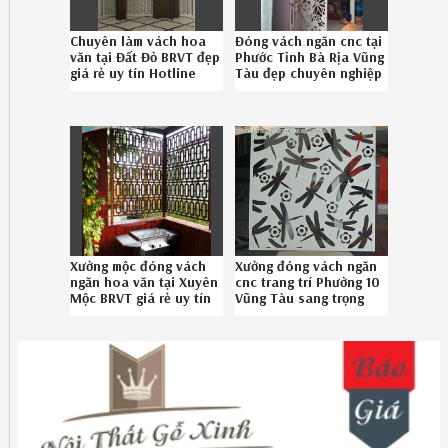
Chuyên làm vách hoa
Đóng vách ngăn cnc tại
văn tại Đất Đỏ BRVT đẹp
Phước Tỉnh Bà Rịa Vũng
giá rẻ uy tín Hotline
Tàu đẹp chuyên nghiệp
08.6789.5828
086789.5828
Xưởng mộc đóng vách
Xưởng đóng vách ngăn
ngăn hoa văn tại Xuyên
cnc trang trí Phường 10
Mộc BRVT giá rẻ uy tín
Vũng Tàu sang trọng
gọi 086.789.5828
chuyên nghiệp Hotline
086789.5828