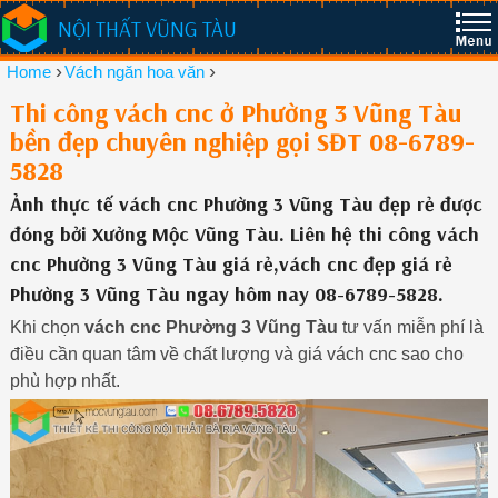
NỘI THẤT VŨNG TÀU
›
›
Home
Vách ngăn hoa văn
Thi công vách cnc ở Phường 3 Vũng Tàu
bền đẹp chuyên nghiệp gọi SĐT 08-6789-
5828
Ảnh thực tế vách cnc Phường 3 Vũng Tàu đẹp rẻ được
đóng bởi Xưởng Mộc Vũng Tàu. Liên hệ thi công vách
cnc Phường 3 Vũng Tàu giá rẻ,vách cnc đẹp giá rẻ
Phường 3 Vũng Tàu ngay hôm nay 08-6789-5828.
Khi chọn
vách cnc Phường 3 Vũng Tàu
tư vấn miễn phí là
điều cần quan tâm về chất lượng và giá vách cnc sao cho
phù hợp nhất.