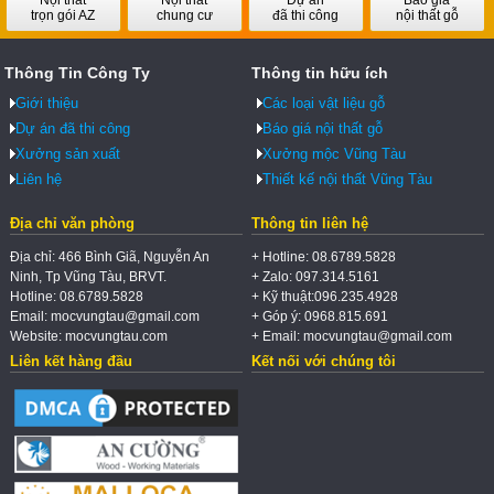
trọn gói AZ
chung cư
đã thi công
nội thất gỗ
Thông Tin Công Ty
Thông tin hữu ích
Giới thiệu
Các loại vật liệu gỗ
Dự án đã thi công
Báo giá nội thất gỗ
Xưởng sản xuất
Xưởng mộc Vũng Tàu
Liên hệ
Thiết kế nội thất Vũng Tàu
Địa chỉ văn phòng
Thông tin liên hệ
Địa chỉ: 466 Bình Giã, Nguyễn An
+ Hotline: 08.6789.5828
Ninh, Tp Vũng Tàu, BRVT.
+ Zalo: 097.314.5161
Hotline: 08.6789.5828
+ Kỹ thuật:096.235.4928
Email: mocvungtau@gmail.com
+ Góp ý: 0968.815.691
Website: mocvungtau.com
+ Email: mocvungtau@gmail.com
Liên kết hàng đầu
Kết nối với chúng tôi