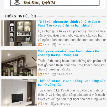
THÔNG TIN HỮU ÍCH
Tủ kệ văn phòng tùy chỉnh và tủ kệ đơn ở
Vũng Tàu có ưu điểm và hạn chế gì ?
Lựa chọn giữa tủ kệ văn phòng tùy chỉnh và tủ k
văn phòng đơn phụ thuộc vào nhu cầu của bạn
và ngân sách của bạn, bạn cần xem xét cẩn thận
nhu cầu và ưu tiên của mình để chọn loại tủ kệ
1518
06/11/2023
phù hợp nhất với không gian làm việc của bạn.
Xưởng mộc với nhiều năm kinh nghiệm thi
công tại Bà Rịa - Vũng Tàu
Thiết kế thi công hoàn thiện những sản phẩm nội
thất gỗ hoàn thiện nhất cho từng khách hàng khi
đến với xưởng mộc AZ
1208
03/07/2022
Thiết Kế Tủ Kệ TV Cho Không Gian Sống Của
Bạn Ở Vũng Tàu
Tùy chỉnh tủ kệ TV gỗ phù hợp với các thiết bị
điện tử và không gian sống của bạn là một cách
tuyệt vời để tạo nên một ngôi nhà ấm cúng và th
vị.
749
25/09/2023