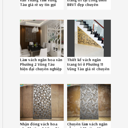
Tàu giá rẻ uy tín gọi
BRVT đẹp chuyên
08-6789-5828
nghiệp SĐT
086.789.5828
Làm vách ngăn hoa văn
Thiết kế vách ngăn
Phường 2 Vũng Tàu
trang trí ở Phường 11
hiện đại chuyên nghiệp
Vũng Tàu giá rẻ chuyên
liên hệ SĐT
nghiệp liên hệ Hotline
08.6789.5828
08.6789.5828
Nhận đóng vách hoa
Chuyên làm vách ngăn