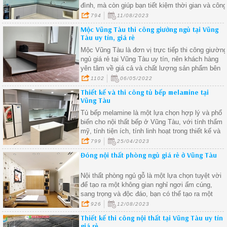
đình, mà còn giúp bạn tiết kiệm thời gian và công
sức trong quá trình thi công
794
11/08/2023
Mộc Vũng Tàu thi công giường ngủ tại Vũng
Tàu uy tín, giá rẻ
Mộc Vũng Tàu là đơn vị trực tiếp thi công giườn
ngủ giá rẻ tại Vũng Tàu uy tín, nên khách hàng
yên tâm về giá cả và chất lượng sản phẩm bên
xưởng đưa ra thị trường sử dụng. Hãy liên hệ
1102
06/05/2022
với chúng tôi ngay để được tư vấn và báo giá tốt
Thiết kế và thi công tủ bếp melamine tại
nhất.
Vũng Tàu
Tủ bếp melamine là một lựa chọn hợp lý và phổ
biến cho nội thất bếp ở Vũng Tàu, với tính thẩm
mỹ, tính tiện ích, tính linh hoạt trong thiết kế và
tính kinh tế, tủ bếp melamine đáp ứng được nhu
799
25/04/2023
cầu của người dùng và mang lại vẻ đẹp hiện đại,
Đóng nội thất phòng ngủ giá rẻ ở Vũng Tàu
tiện nghi và tiết kiệm cho căn bếp của bạn.
Nội thất phòng ngủ gỗ là một lựa chọn tuyệt vời
để tạo ra một không gian nghỉ ngơi ấm cúng,
sang trọng và độc đáo, bạn có thể tạo ra một
không gian phòng ngủ thú vị và phản ánh cá tính
926
12/08/2023
riêng của bạn.
Thiết kế thi công nội thất tại Vũng Tàu uy tín
giá rẻ