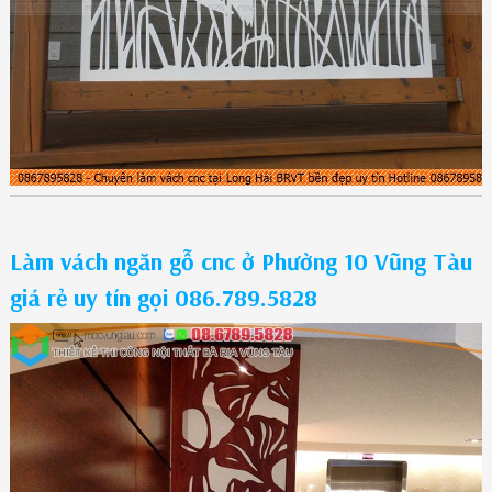
Làm vách ngăn gỗ cnc ở Phường 10 Vũng Tàu
giá rẻ uy tín gọi 086.789.5828