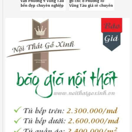
văn Phường 9 Vũng Tàu
gỗ cnc ở Phường 10
bền đẹp chuyên nghiệp
Vũng Tàu giá rẻ chuyên
liên hệ Hotline
nghiệp SĐT
0867895828
08.6789.5828