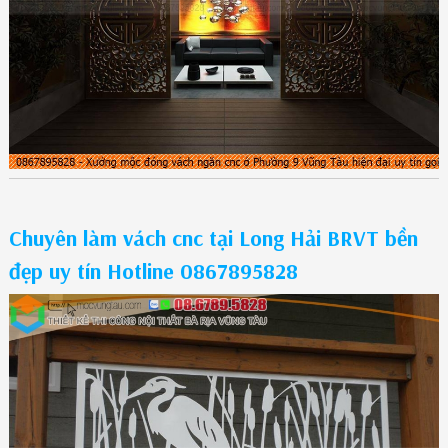
Chuyên làm vách cnc tại Long Hải BRVT bền
đẹp uy tín Hotline 0867895828