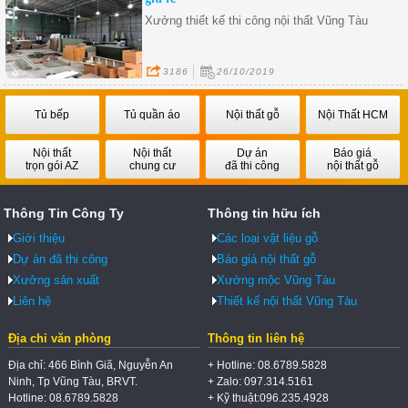
Xưởng thiết kế thi công nội thất Vũng Tàu
3186
26/10/2019
Tủ bếp
Tủ quần áo
Nội thất gỗ
Nội Thất HCM
Nội thất
Nội thất
Dự án
Báo giá
trọn gói AZ
chung cư
đã thi công
nội thất gỗ
Thông Tin Công Ty
Thông tin hữu ích
Giới thiệu
Các loại vật liệu gỗ
Dự án đã thi công
Báo giá nội thất gỗ
Xưởng sản xuất
Xưởng mộc Vũng Tàu
Liên hệ
Thiết kế nội thất Vũng Tàu
Địa chỉ văn phòng
Thông tin liên hệ
Địa chỉ: 466 Bình Giã, Nguyễn An
+ Hotline: 08.6789.5828
Ninh, Tp Vũng Tàu, BRVT.
+ Zalo: 097.314.5161
Hotline: 08.6789.5828
+ Kỹ thuật:096.235.4928