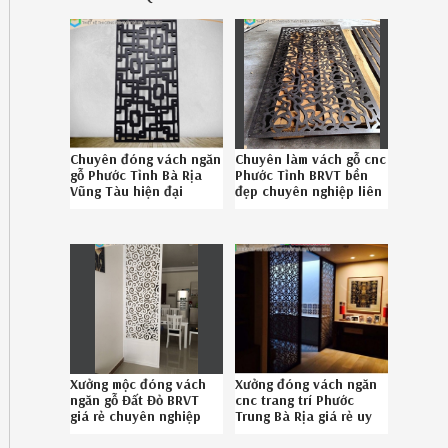
Chuyên đóng vách ngăn
Chuyên làm vách gỗ cnc
gỗ Phước Tỉnh Bà Rịa
Phước Tỉnh BRVT bền
Vũng Tàu hiện đại
đẹp chuyên nghiệp liên
chuyên nghiệp gọi
hệ Hotline
086789.5828
08.6789.5828
Xưởng mộc đóng vách
Xưởng đóng vách ngăn
ngăn gỗ Đất Đỏ BRVT
cnc trang trí Phước
giá rẻ chuyên nghiệp
Trung Bà Rịa giá rẻ uy
gọi 08.6789.5828
tín gọi SĐT
086789.5828