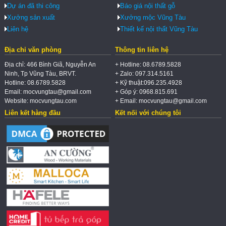
Dự án đã thi công
Báo giá nội thất gỗ
Xưởng sản xuất
Xưởng mộc Vũng Tàu
Liên hệ
Thiết kế nội thất Vũng Tàu
Địa chỉ văn phòng
Thông tin liên hệ
Địa chỉ: 466 Bình Giã, Nguyễn An
+ Hotline: 08.6789.5828
Ninh, Tp Vũng Tàu, BRVT.
+ Zalo: 097.314.5161
Hotline: 08.6789.5828
+ Kỹ thuật:096.235.4928
Email: mocvungtau@gmail.com
+ Góp ý: 0968.815.691
Website: mocvungtau.com
+ Email: mocvungtau@gmail.com
Liên kết hàng đầu
Kết nối với chúng tôi