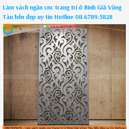
Làm vách ngăn cnc trang trí ở Bình Giã Vũng
Tàu bền đẹp uy tín Hotline 08.6789.5828