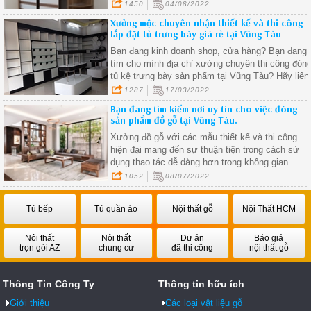
ngủ
1450
04/08/2022
Xưởng mộc chuyên nhận thiết kế và thi công
lắp đặt tủ trưng bày giá rẻ tại Vũng Tàu
Bạn đang kinh doanh shop, cửa hàng? Bạn đang
tìm cho mình địa chỉ xưởng chuyên thi công đón
tủ kệ trưng bày sản phẩm tại Vũng Tàu? Hãy liên
hệ với Xưởng Mộc Vũng Tàu ngay để nhận đượ
1287
17/03/2022
những ưu đãi tôt nhất.
Bạn đang tìm kiếm nơi uy tín cho việc đóng
sản phẩm đồ gỗ tại Vũng Tàu.
Xưởng đồ gỗ với các mẫu thiết kế và thi công
hiện đại mang đến sự thuận tiện trong cách sử
dụng thao tác dễ dàng hơn trong không gian
sống.
1052
08/07/2022
Tủ bếp
Tủ quần áo
Nội thất gỗ
Nội Thất HCM
Nội thất
Nội thất
Dự án
Báo giá
trọn gói AZ
chung cư
đã thi công
nội thất gỗ
Thông Tin Công Ty
Thông tin hữu ích
Giới thiệu
Các loại vật liệu gỗ