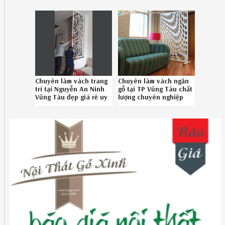
Chuyên làm vách trang
Chuyên làm vách ngăn
trí tại Nguyễn An Ninh
gỗ tại TP Vũng Tàu chất
Vũng Tàu đẹp giá rẻ uy
lượng chuyên nghiệp
tín gọi Hotline 08-
gọi Hotline
6789-5828
0867895828