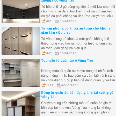
xưởng mộc Vũng Tàu
Tủ bếp chữ U gỗ công nghiệp là một lựa chọn tốt
cho những ai đang tìm kiếm một sản phẩm bếp
có giá cả phải chăng và đáp ứng được nhu cầu
sử dụng hàng ngày đảm bảo sản phẩm đáp ứng
805
07/04/2023
được nhu cầu của bạn và có độ bền cao.
Tủ văn phòng có khóa an toàn cho không
gian làm việc brvt
Tủ văn phòng có khóa là một phần không thể
thiếu trong việc tạo ra một môi trường làm việc
an toàn, gọn gàng và hiệu quả
868
08/08/2023
Top mẫu tủ quần áo ở Vũng Tàu
Những mẫu tủ quần áo được trang bị nhiều tính
năng thông minh, bao gồm cả cảm biến ánh sáng
và khóa điện tử, giúp bạn dễ dàng quản lý và lưu
trữ quần áo một cách hiệu quả
1179
04/05/2023
Đóng tủ quần áo bền đẹp giá rẻ tại xưởng gỗ
Vũng Tàu
Chuyên cung cấp những mẫu tủ quần áo giá rẻ
bền đẹp tại khu vực Vũng Tàu mang lại không
gian tiện ích ngăn nắp trong không gian phòng