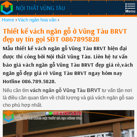
NỘI THẤT VŨNG TÀU
›
›
Home
Vách ngăn hoa văn
Thiết kế vách ngăn gỗ ở Vũng Tàu BRVT
đẹp uy tín gọi SĐT 0867895828
Mẫu thiết kế vách ngăn gỗ Vũng Tàu BRVT hiện đại
được thi công bởi Nội thất Vũng Tàu. Liên hệ tư vấn
báo giá vách ngăn gỗ Vũng Tàu BRVT đẹp giá rẻ,vách
ngăn gỗ đẹp giá rẻ Vũng Tàu BRVT ngay hôm nay
Hotline 086.789.5828.
Nếu cần tìm
vách ngăn gỗ Vũng Tàu BRVT
tư vấn tận nơi
là điều cần quan tâm về chất lượng và giá vách ngăn gỗ sao
cho phù hợp nhất.