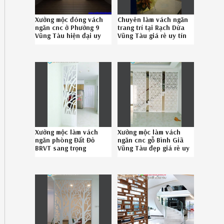
Xưởng mộc đóng vách
Chuyên làm vách ngăn
ngăn cnc ở Phường 9
trang trí tại Rạch Dừa
Vũng Tàu hiện đại uy
Vũng Tàu giá rẻ uy tín
tín gọi SĐT
liên hệ 0867895828
086.789.5828
Xưởng mộc làm vách
Xưởng mộc làm vách
ngăn phòng Đất Đỏ
ngăn cnc gỗ Bình Giã
BRVT sang trọng
Vũng Tàu đẹp giá rẻ uy
chuyên nghiệp SĐT
tín 08-6789-5828
08.6789.5828