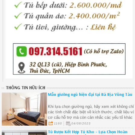
THÔNG TIN HỮU ÍCH
Mẫu giường ngủ hiện đại tại Bà Rịa Vũng Tàu
Khi lựa chọn giường ngủ, hãy xem xét không chỉ
các tính chất đặc biệt về kích thước, chất liệu và
cơ cấu hỗ trợ mà còn cân nhắc các yếu tố khác
như khả năng điều chỉnh, lưu trữ, thiết kế và tính
1160
04/08/2023
năng tiện ích.
Tủ Rượu Kết Hợp Tủ Kho - Lựa Chọn Hoàn