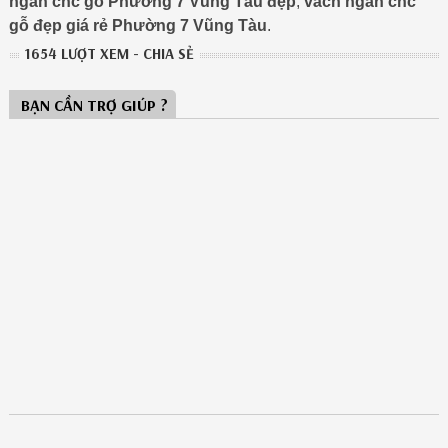
ngăn cnc gỗ Phường 7 Vũng Tàu đẹp
,
vách ngăn cnc
gỗ đẹp giá rẻ Phường 7 Vũng Tàu
.
1654 LƯỢT XEM - CHIA SẺ
BẠN CẦN TRỢ GIÚP ?