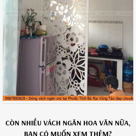
CÒN NHIỀU
VÁCH NGĂN HOA VĂN
NỮA,
BẠN CÓ MUỐN XEM THÊM?