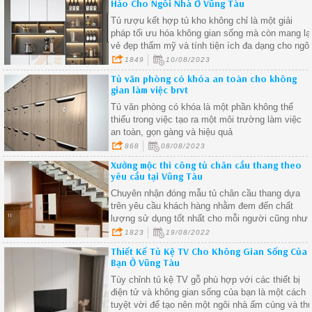
Hảo Cho Ngôi Nhà Ở Vũng Tàu
Tủ rượu kết hợp tủ kho không chỉ là một giải
pháp tối ưu hóa không gian sống mà còn mang lạ
vẻ đẹp thẩm mỹ và tính tiện ích đa dạng cho ngôi
nhà của bạn.
1849
10/08/2023
Tủ văn phòng có khóa an toàn cho không
gian làm việc brvt
Tủ văn phòng có khóa là một phần không thể
thiếu trong việc tạo ra một môi trường làm việc
an toàn, gọn gàng và hiệu quả
868
08/08/2023
Xưởng mộc thi công tủ chân cầu thang theo
yêu cầu tại Vũng Tàu
Chuyên nhận đóng mẫu tủ chân cầu thang dựa
trên yêu cầu khách hàng nhằm đem đến chất
lượng sử dụng tốt nhất cho mỗi người cũng như
lấp đầy được các khoảng không gian trống các
1823
19/08/2022
góc khuất trong nhà
Thiết Kế Tủ Kệ TV Cho Không Gian Sống Của
Bạn Ở Vũng Tàu
Tùy chỉnh tủ kệ TV gỗ phù hợp với các thiết bị
điện tử và không gian sống của bạn là một cách
tuyệt vời để tạo nên một ngôi nhà ấm cúng và th