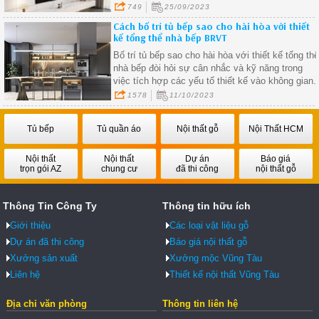
vị.
749
25/09/2023
Cách bố trí tủ bếp sao cho hài hòa với thiết
kế tổng thể nhà bếp BRVT
Bố trí tủ bếp sao cho hài hòa với thiết kế tổng th
nhà bếp đòi hỏi sự cân nhắc và kỹ năng trong
việc tích hợp các yếu tố thiết kế vào không gian.
1578
11/10/2023
Tủ bếp
Tủ quần áo
Nội thất gỗ
Nội Thất HCM
Nội thất
Nội thất
Dự án
Báo giá
trọn gói AZ
chung cư
đã thi công
nội thất gỗ
Thông Tin Công Ty
Thông tin hữu ích
Giới thiệu
Các loại vật liệu gỗ
Dự án đã thi công
Báo giá nội thất gỗ
Xưởng sản xuất
Xưởng mộc Vũng Tàu
Liên hệ
Thiết kế nội thất Vũng Tàu
Địa chỉ văn phòng
Thông tin liên hệ