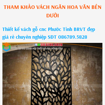
THAM KHẢO
VÁCH NGĂN HOA VĂN
BÊN
DƯỚI
Thiết kế vách gỗ cnc Phước Tỉnh BRVT đẹp
giá rẻ chuyên nghiệp SĐT 086789.5828