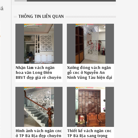
iá
THÔNG TIN LIÊN QUAN
Nhận làm vách ngăn
Xưởng đóng vách ngăn
hoa văn Long Điền
gỗ cnc ở Nguyễn An
BRVT đẹp giá rẻ chuyên
Ninh Vũng Tàu hiện đại
nghiệp Hotline 08-
chuyên nghiệp liên hệ
6789-5828
Hotline 08.6789.5828
Hình ảnh vách ngăn cnc
Thiết kế vách ngăn cnc
ở TP Bà Rịa đẹp chuyên
TP Bà Rịa sang trọng