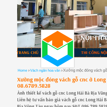
NỘI THẤ
TRANG CHỦ
THI CÔNG NỘ
›
›
Home
Vách ngăn hoa văn
Xưởng mộc đóng vách gỗ 
Xưởng mộc đóng vách gỗ cnc ở Long 
08.6789.5828
Ảnh thiết kế vách gỗ cnc Long Hải Bà Rịa Vũn
Liên hệ tư vấn báo giá vách gỗ cnc Long Hải B
Rịa Vũng Tàu ngay hôm nay SĐT 086.789.582