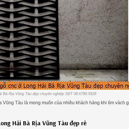
i Bà Rịa Vũng Tàu đẹp chuyên nghiệp SĐT 08.6789.5828
a Vũng Tàu là mong muốn của nhiều khách hàng khi tìm vách 
 Long Hải Bà Rịa Vũng Tàu đẹp rẻ