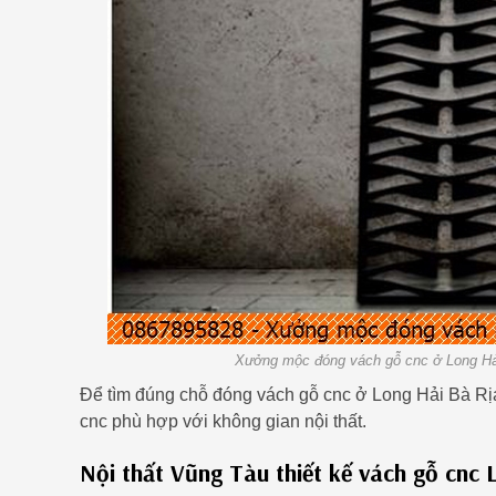
Xưởng mộc đóng vách gỗ cnc ở Long Hả
Để tìm đúng chỗ đóng vách gỗ cnc ở Long Hải Bà Rị
cnc phù hợp với không gian nội thất.
Nội thất Vũng Tàu thiết kế vách gỗ cnc