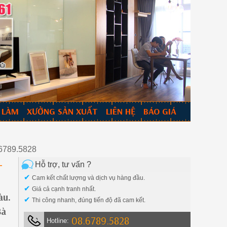
 LÀM
XƯỞNG SẢN XUẤT
LIÊN HỆ
BÁO GIÁ
6789.5828
Hỗ trợ, tư vấn ?
T
✔
Cam kết chất lượng và dịch vụ hàng đầu.
✔
Giá cả cạnh tranh nhất.
àu.
✔
Thi công nhanh, đúng tiến độ đã cam kết.
Bà
08.6789.5828
Hotline: