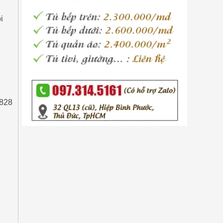
i
5828