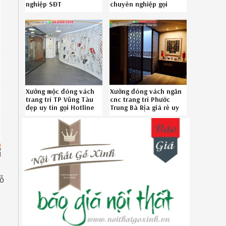
nghiệp SĐT
chuyên nghiệp gọi
086789.5828
Hotline 086789.5828
Xưởng mộc đóng vách
Xưởng đóng vách ngăn
trang trí TP Vũng Tàu
cnc trang trí Phước
đẹp uy tín gọi Hotline
Trung Bà Rịa giá rẻ uy
08.6789.5828
tín gọi SĐT
086789.5828
gỗ